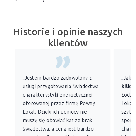
Historie i opinie naszych
klientów
„Jestem bardzo zadowolony z
„Jako
usługi przygotowania świadectwa
kilkan
charakterystyki energetycznej
Łodzi)
oferowanej przez firmę Pewny
Lokal 
Lokal. Dzięki ich pomocy nie
szybko
muszę się obawiać kar za brak
sporz
świadectwa, a cena jest bardzo
charak