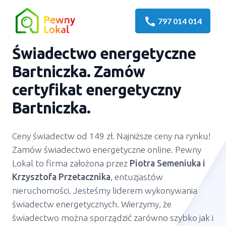
call
797 014 014
Świadectwo energetyczne
Bartniczka
. Zamów
certyfikat energetyczny
Bartniczka
.
Ceny świadectw od 149 zł. Najniższe ceny na rynku!
Zamów świadectwo energetyczne online. Pewny
Lokal to firma założona przez
Piotra Semeniuka
i
Krzysztofa Przetacznika
, entuzjastów
nieruchomości. Jesteśmy liderem wykonywania
świadectw energetycznych. Wierzymy, że
świadectwo można sporządzić zarówno szybko jak i