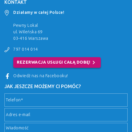
KONTAKT
Działamy w całej Polsce!
Pewny Lokal
ul. Wileńska 69
03-416 Warszawa
797 014 014
chevron_right
REZERWACJA USŁUGI CAŁĄ DOBĘ!
Odwiedź nas na Facebooku!
JAK JESZCZE MOŻEMY CI POMÓC?