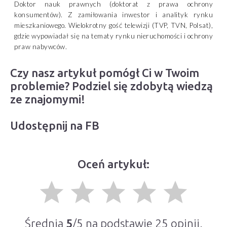
Doktor nauk prawnych (doktorat z prawa ochrony
konsumentów). Z zamiłowania inwestor i analityk rynku
mieszkaniowego. Wielokrotny gość telewizji (TVP, TVN, Polsat),
gdzie wypowiadał się na tematy rynku nieruchomości i ochrony
praw nabywców.
Czy nasz artykuł pomógł Ci w Twoim
problemie? Podziel się zdobytą wiedzą
ze znajomymi!
Udostępnij na FB
Oceń artykuł:
grade
grade
grade
grade
grade
Średnia
5
/5 na podstawie
25
opinii.