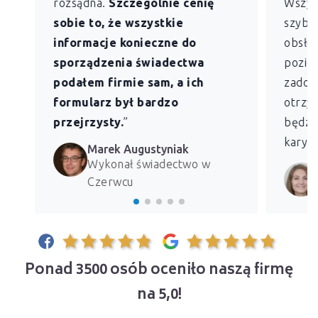
rozsądna.
Szczególnie cenię
Wszys
sobie to, że wszystkie
szybk
informacje konieczne do
obsług
sporządzenia świadectwa
pozio
podałem firmie sam, a ich
zadowo
formularz był bardzo
otrzym
przejrzysty.
”
będzie
kary z
Marek Augustyniak
Wykonał świadectwo w
Czerwcu
Ponad 3500 osób oceniło naszą firmę
na 5,0!