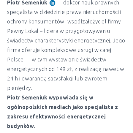
Piotr Semeniuk
– doktor nauk prawnych,
specjalista w dziedzinie prawa nieruchomości i
ochrony konsumentów, współzałożyciel firmy
Pewny Lokal – lidera w przygotowywaniu
świadectw charakterystyki energetycznej. Jego
firma oferuje kompleksowe usługi w całej
Polsce — w tym wystawianie świadectw
energetycznych od 149 zł, z realizacją nawet w
24 h i gwarancją satysfakcji lub zwrotem
pieniędzy.
Piotr Semeniuk wypowiada się w
ogólnopolskich mediach jako specjalista z
zakresu efektywności energetycznej
Świadectwo energetyczne mieszkanie i
budynków.