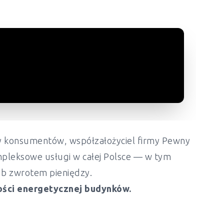
ony konsumentów, współzałożyciel firmy Pewny
mpleksowe usługi w całej Polsce — w tym
lub zwrotem pieniędzy.
ości energetycznej budynków.