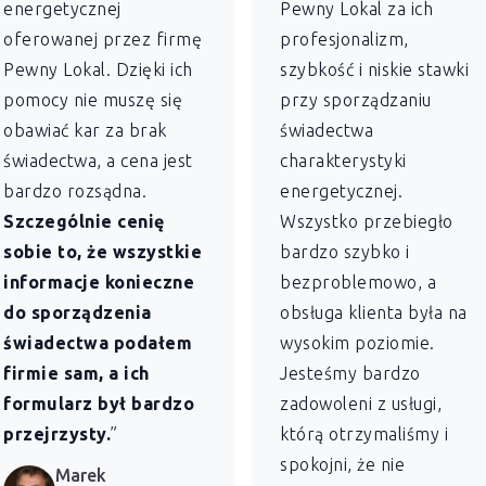
energetycznej
Pewny Lokal za ich
oferowanej przez firmę
profesjonalizm,
Pewny Lokal. Dzięki ich
szybkość i niskie stawki
pomocy nie muszę się
przy sporządzaniu
obawiać kar za brak
świadectwa
świadectwa, a cena jest
charakterystyki
bardzo rozsądna.
energetycznej.
Szczególnie cenię
Wszystko przebiegło
sobie to, że wszystkie
bardzo szybko i
informacje konieczne
bezproblemowo, a
do sporządzenia
obsługa klienta była na
świadectwa podałem
wysokim poziomie.
firmie sam, a ich
Jesteśmy bardzo
formularz był bardzo
zadowoleni z usługi,
przejrzysty.
”
którą otrzymaliśmy i
spokojni, że nie
Marek