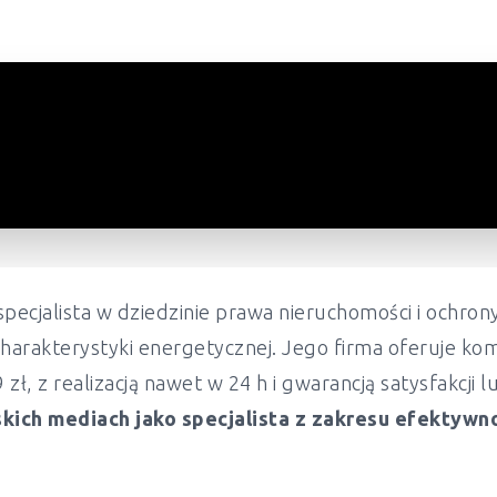
pecjalista w dziedzinie prawa nieruchomości i ochr
harakterystyki energetycznej. Jego firma oferuje ko
ł, z realizacją nawet w 24 h i gwarancją satysfakcji 
kich mediach jako specjalista z zakresu efektywn