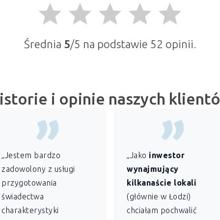
grade
grade
grade
grade
grade
Średnia
5
/5 na podstawie
52
opinii.
istorie i opinie naszych klient
„Jestem bardzo
„Jako
inwestor
zadowolony z usługi
wynajmujący
przygotowania
kilkanaście lokali
świadectwa
(głównie w Łodzi)
charakterystyki
chciałam pochwalić