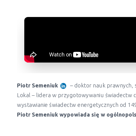
Piotr Semeniuk
– doktor nauk prawnych, s
Lokal – lidera w przygotowywaniu świadectw c
wystawianie świadectw energetycznych od 149 z
Piotr Semeniuk wypowiada się w ogólnopols