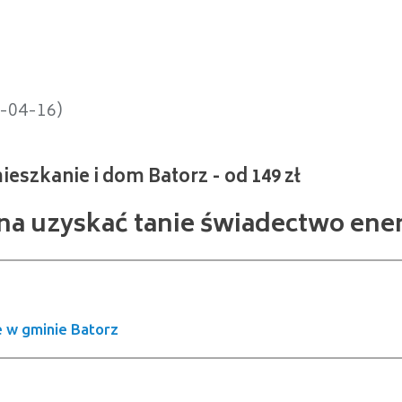
nie i dom Batorz - od 149 zł
5-04-16)
na uzyskać tanie świadectwo ene
 w gminie Batorz