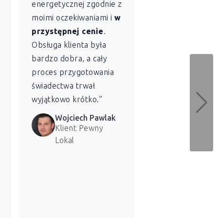
energetycznej zgodnie z
szybkość
z jaką
moimi oczekiwaniami i
w
Lokal sporządził
przystępnej cenie
.
świadectwo
Obsługa klienta była
charakterystyki
bardzo dobra, a cały
energetycznej dl
proces przygotowania
naszych lokali. 
świadectwa trwał
bardzo zadowolen
wyjątkowo krótko.”
usługi.”
Wojciech Pawlak
Marzena 
Klient Pewny
Klientka 
Lokal
Lokal