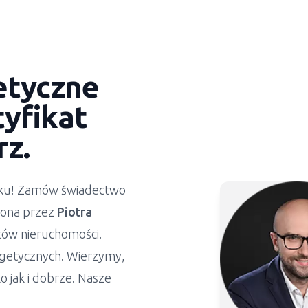
etyczne
yfikat
rz.
ynku! Zamów świadectwo
żona przez
Piotra
stów nieruchomości.
getycznych. Wierzymy,
 jak i dobrze. Nasze