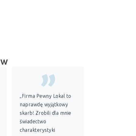
ów
„Firma Pewny Lokal to
„Jako
administr
naprawdę wyjątkowy
wspólnoty
skarb! Zrobili dla mnie
mieszkaniowej
świadectwo
szczególnie ce
charakterystyki
sobie profesjon