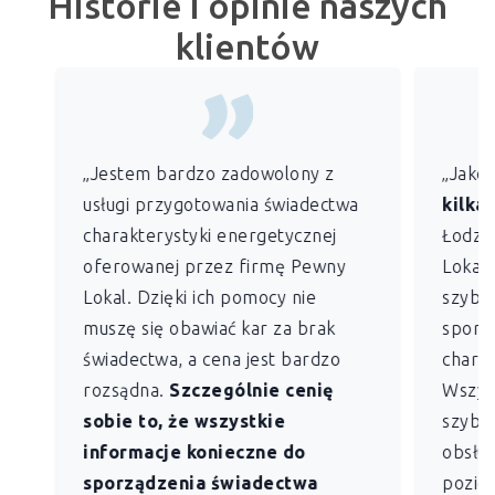
Historie i opinie naszych
klientów
„Jestem bardzo zadowolony z
„Jako
usługi przygotowania świadectwa
kilkan
charakterystyki energetycznej
Łodzi)
oferowanej przez firmę Pewny
Lokal 
Lokal. Dzięki ich pomocy nie
szybko
muszę się obawiać kar za brak
sporz
świadectwa, a cena jest bardzo
charak
rozsądna.
Szczególnie cenię
Wszys
sobie to, że wszystkie
szybk
informacje konieczne do
obsług
sporządzenia świadectwa
pozio