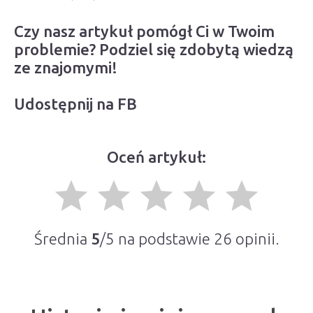
Czy nasz artykuł pomógł Ci w Twoim
problemie? Podziel się zdobytą wiedzą
ze znajomymi!
Udostępnij na FB
Oceń artykuł:
grade
grade
grade
grade
grade
Średnia
5
/5 na podstawie
26
opinii.