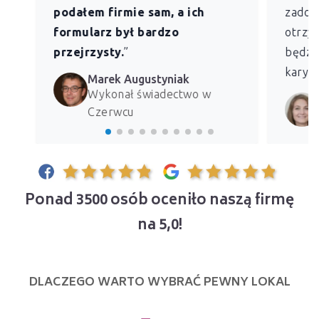
podałem firmie sam, a ich
zadowo
formularz był bardzo
otrzym
przejrzysty.
”
będzie
kary z
Marek Augustyniak
Wykonał świadectwo w
Czerwcu
Ponad 3500 osób oceniło naszą firmę
na 5,0!
DLACZEGO WARTO WYBRAĆ PEWNY LOKAL