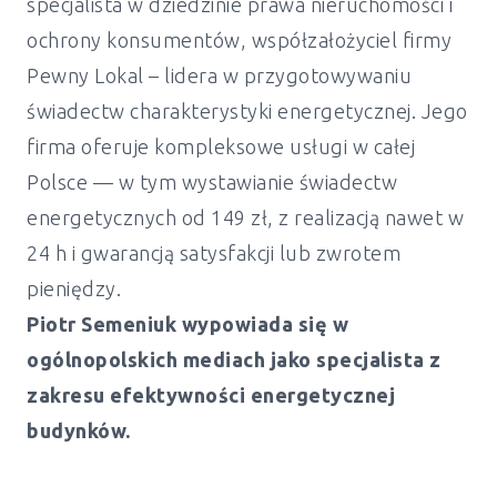
specjalista w dziedzinie prawa nieruchomości i
ochrony konsumentów, współzałożyciel firmy
Pewny Lokal – lidera w przygotowywaniu
świadectw charakterystyki energetycznej. Jego
firma oferuje kompleksowe usługi w całej
Polsce — w tym wystawianie świadectw
energetycznych od 149 zł, z realizacją nawet w
24 h i gwarancją satysfakcji lub zwrotem
pieniędzy.
Piotr Semeniuk wypowiada się w
ogólnopolskich mediach jako specjalista z
zakresu efektywności energetycznej
budynków.
Świadectwo charakterystyki
energetycznej Białołęka - Warszawa