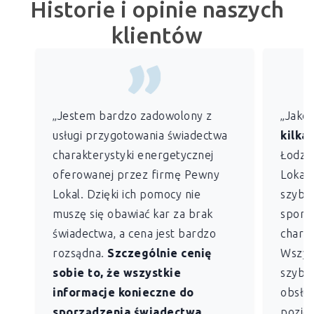
Historie i opinie naszych
klientów
„Jestem bardzo zadowolony z
„Jako
usługi przygotowania świadectwa
kilkan
charakterystyki energetycznej
Łodzi)
oferowanej przez firmę Pewny
Lokal 
Lokal. Dzięki ich pomocy nie
szybko
muszę się obawiać kar za brak
sporz
świadectwa, a cena jest bardzo
charak
rozsądna.
Szczególnie cenię
Wszys
sobie to, że wszystkie
szybk
informacje konieczne do
obsług
sporządzenia świadectwa
pozio