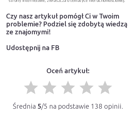
strony internetowe, zwłaszcza o tematyce nieruchomościowej.
Czy nasz artykuł pomógł Ci w Twoim
problemie? Podziel się zdobytą wiedzą
ze znajomymi!
Udostępnij na FB
Oceń artykuł:
grade
grade
grade
grade
grade
Średnia
5
/5 na podstawie
138
opinii.