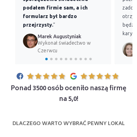
podałem firmie sam, a ich
zadowo
formularz był bardzo
otrzym
przejrzysty.
”
będzie
kary z
Marek Augustyniak
Wykonał świadectwo w
Czerwcu
Ponad 3500 osób oceniło naszą firmę
na 5,0!
DLACZEGO WARTO WYBRAĆ PEWNY LOKAL