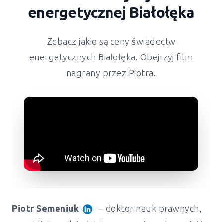
energetycznej Białołęka
Zobacz jakie są ceny świadectw
energetycznych Białołęka. Obejrzyj film
nagrany przez Piotra.
Piotr Semeniuk
– doktor nauk prawnych,