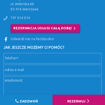
ul. Wileńska 69
03-416 Warszawa
797 014 014
chevron_right
REZERWACJA USŁUGI CAŁĄ DOBĘ!
Odwiedź nas na Facebooku!
JAK JESZCZE MOŻEMY CI POMÓC?
call
arrow_forward_ios
ZADZWOŃ
REZERWUJ