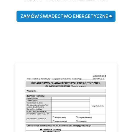
ZAMÓW ŚWIADECTWO ENERGETYCZNE