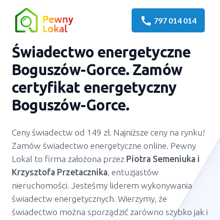
call
797 014 014
Świadectwo energetyczne
Boguszów-Gorce. Zamów
certyfikat energetyczny
Boguszów-Gorce.
Ceny świadectw od 149 zł. Najniższe ceny na rynku!
Zamów świadectwo energetyczne online. Pewny
Lokal to firma założona przez
Piotra Semeniuka
i
Krzysztofa Przetacznika
, entuzjastów
nieruchomości. Jesteśmy liderem wykonywania
świadectw energetycznych. Wierzymy, że
świadectwo można sporządzić zarówno szybko jak i