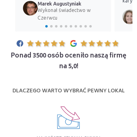
kary z
Marek Augustyniak
Wykonał świadectwo w
Czerwcu
Ponad 3500 osób oceniło naszą firmę
na 5,0!
DLACZEGO WARTO WYBRAĆ PEWNY LOKAL