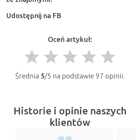
Udostępnij na FB
Oceń artykuł:
grade
grade
grade
grade
grade
Średnia
5
/5 na podstawie
97
opinii.
Historie i opinie naszych
klientów