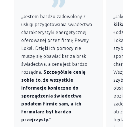
„Jestem bardzo zadowolony z
„Jako
usługi przygotowania świadectwa
kilkan
charakterystyki energetycznej
Łodzi)
oferowanej przez firmę Pewny
Lokal 
Lokal. Dzięki ich pomocy nie
szybko
muszę się obawiać kar za brak
sporz
świadectwa, a cena jest bardzo
charak
rozsądna.
Szczególnie cenię
Wszys
sobie to, że wszystkie
szybk
informacje konieczne do
obsług
sporządzenia świadectwa
pozio
podałem firmie sam, a ich
zadowo
formularz był bardzo
otrzym
przejrzysty.
”
będzie