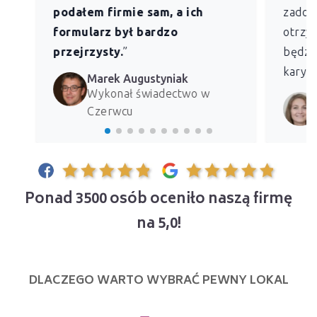
podałem firmie sam, a ich
zadowo
formularz był bardzo
otrzym
przejrzysty.
”
będzie
kary z
Marek Augustyniak
Wykonał świadectwo w
Czerwcu
Ponad 3500 osób oceniło naszą firmę
na 5,0!
DLACZEGO WARTO WYBRAĆ PEWNY LOKAL