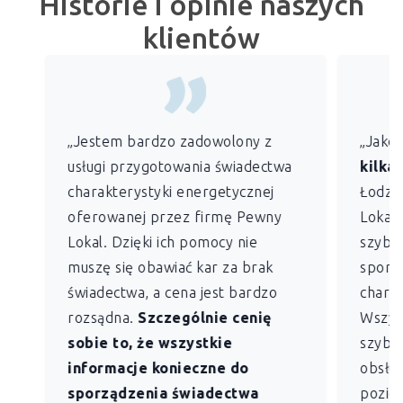
Historie i opinie naszych
klientów
„Jestem bardzo zadowolony z
„Jako
usługi przygotowania świadectwa
kilkan
charakterystyki energetycznej
Łodzi)
oferowanej przez firmę Pewny
Lokal 
Lokal. Dzięki ich pomocy nie
szybko
muszę się obawiać kar za brak
sporz
świadectwa, a cena jest bardzo
charak
rozsądna.
Szczególnie cenię
Wszys
sobie to, że wszystkie
szybk
informacje konieczne do
obsług
sporządzenia świadectwa
pozio