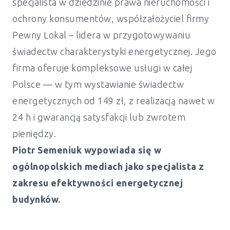
specjalista w dziedzinie prawa nieruchomości i
ochrony konsumentów, współzałożyciel firmy
Pewny Lokal – lidera w przygotowywaniu
świadectw charakterystyki energetycznej. Jego
firma oferuje kompleksowe usługi w całej
Polsce — w tym wystawianie świadectw
energetycznych od 149 zł, z realizacją nawet w
24 h i gwarancją satysfakcji lub zwrotem
pieniędzy.
Piotr Semeniuk wypowiada się w
ogólnopolskich mediach jako specjalista z
zakresu efektywności energetycznej
budynków.
Świadectwo energetyczne mieszkanie i
dom Bojadła - od 149 zł