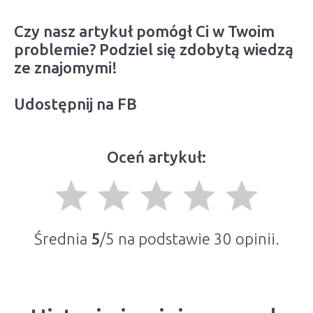
Czy nasz artykuł pomógł Ci w Twoim
problemie? Podziel się zdobytą wiedzą
ze znajomymi!
Udostępnij na FB
Oceń artykuł:
grade
grade
grade
grade
grade
Średnia
5
/5 na podstawie
30
opinii.