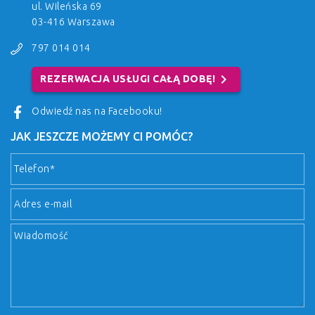
ul. Wileńska 69
03-416 Warszawa
797 014 014
chevron_right
REZERWACJA USŁUGI CAŁĄ DOBĘ!
Odwiedź nas na Facebooku!
JAK JESZCZE MOŻEMY CI POMÓC?