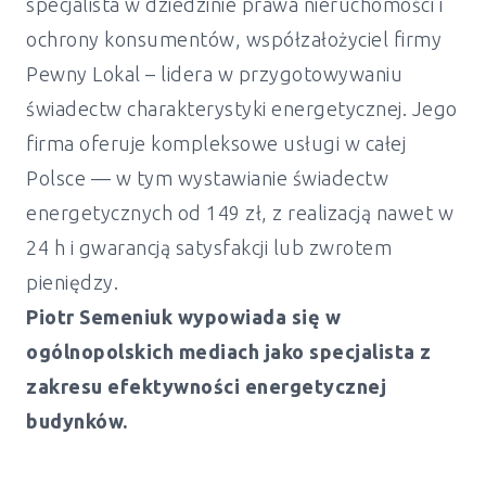
specjalista w dziedzinie prawa nieruchomości i
ochrony konsumentów, współzałożyciel firmy
Pewny Lokal – lidera w przygotowywaniu
świadectw charakterystyki energetycznej. Jego
firma oferuje kompleksowe usługi w całej
Polsce — w tym wystawianie świadectw
energetycznych od 149 zł, z realizacją nawet w
24 h i gwarancją satysfakcji lub zwrotem
pieniędzy.
Piotr Semeniuk wypowiada się w
ogólnopolskich mediach jako specjalista z
zakresu efektywności energetycznej
budynków.
Świadectwo energetyczne mieszkanie i
dom Brudzew - od 149 zł