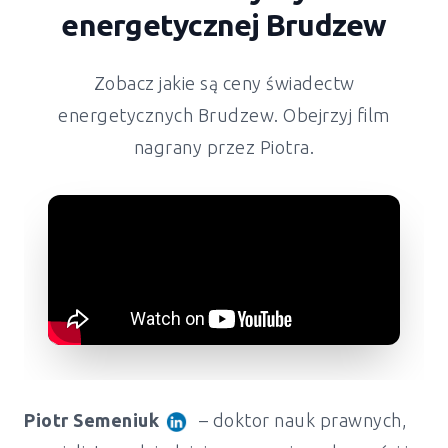
energetycznej
Brudzew
Zobacz jakie są ceny świadectw
energetycznych
Brudzew
. Obejrzyj film
nagrany przez Piotra.
Piotr Semeniuk
– doktor nauk prawnych,