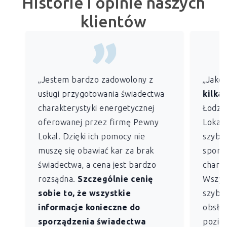
Historie i opinie naszych
klientów
„Jestem bardzo zadowolony z
„Jako
usługi przygotowania świadectwa
kilkan
charakterystyki energetycznej
Łodzi)
oferowanej przez firmę Pewny
Lokal 
Lokal. Dzięki ich pomocy nie
szybko
muszę się obawiać kar za brak
sporz
świadectwa, a cena jest bardzo
charak
rozsądna.
Szczególnie cenię
Wszys
sobie to, że wszystkie
szybk
informacje konieczne do
obsług
sporządzenia świadectwa
pozio