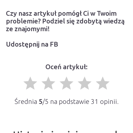
Czy nasz artykuł pomógł Ci w Twoim
problemie? Podziel się zdobytą wiedzą
ze znajomymi!
Udostępnij na FB
Oceń artykuł:
grade
grade
grade
grade
grade
Średnia
5
/5 na podstawie
31
opinii.