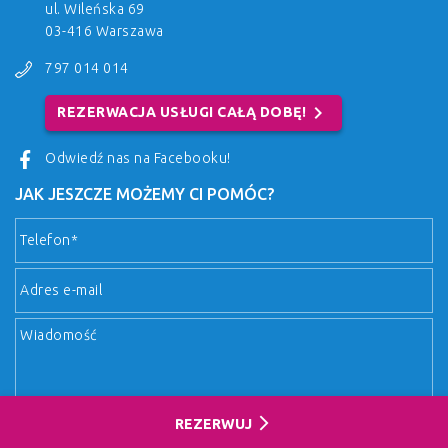
ul. Wileńska 69
03-416 Warszawa
797 014 014
chevron_right
REZERWACJA USŁUGI CAŁĄ DOBĘ!
Odwiedź nas na Facebooku!
JAK JESZCZE MOŻEMY CI POMÓC?
arrow_forward_ios
REZERWUJ