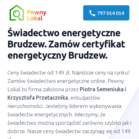
call
797 014 014
Świadectwo energetyczne
Brudzew
. Zamów certyfikat
energetyczny
Brudzew
.
Ceny świadectw od 149 zł. Najniższe ceny na rynku!
Zamów świadectwo energetyczne online. Pewny
Lokal to firma założona przez
Piotra Semeniuka
i
Krzysztofa Przetacznika
, entuzjastów
nieruchomości. Jesteśmy liderem wykonywania
świadectw energetycznych. Wierzymy, że
świadectwo można sporządzić zarówno szybko jak i
dobrze. Nasze ceny świadectw zaczynają się od 149