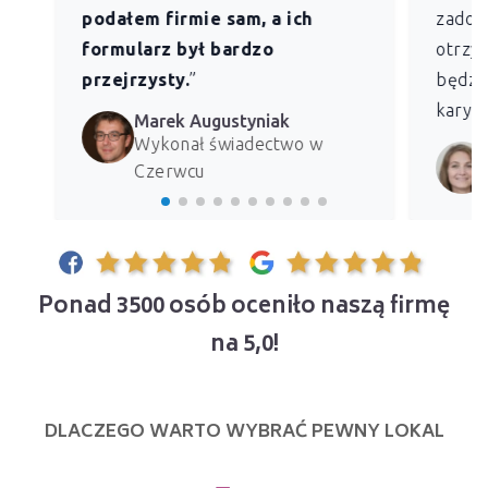
podałem firmie sam, a ich
zadowo
formularz był bardzo
otrzym
przejrzysty.
”
będzie
kary z
Marek Augustyniak
Wykonał świadectwo w
Czerwcu
Ponad 3500 osób oceniło naszą firmę
na 5,0!
DLACZEGO WARTO WYBRAĆ PEWNY LOKAL