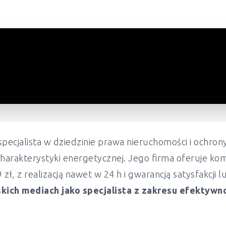
pecjalista w dziedzinie prawa nieruchomości i ochr
harakterystyki energetycznej. Jego firma oferuje ko
ł, z realizacją nawet w 24 h i gwarancją satysfakcji 
kich mediach jako specjalista z zakresu efektywn