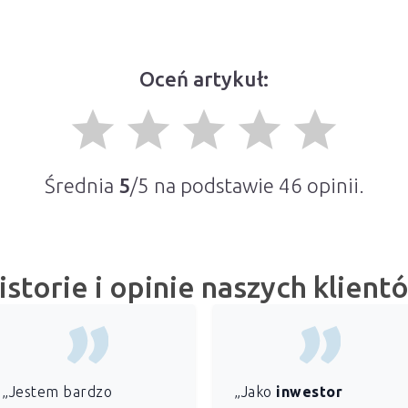
Oceń artykuł:
grade
grade
grade
grade
grade
Średnia
5
/5 na podstawie
46
opinii.
istorie i opinie naszych klient
„Jestem bardzo
„Jako
inwestor