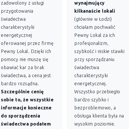
zadowolony z usługi
wynajmujący
przygotowania
kilkanaście lokali
świadectwa
(głównie w Łodzi)
charakterystyki
chciałam pochwalić
energetycznej
Pewny Lokal za ich
oferowanej przez firmę
profesjonalizm,
Pewny Lokal. Dzięki ich
szybkość i niskie stawki
pomocy nie muszę się
przy sporządzaniu
obawiać kar za brak
świadectwa
świadectwa, a cena jest
charakterystyki
bardzo rozsądna.
energetycznej.
Szczególnie cenię
Wszystko przebiegło
sobie to, że wszystkie
bardzo szybko i
informacje konieczne
bezproblemowo, a
do sporządzenia
obsługa klienta była na
świadectwa podałem
wysokim poziomie.