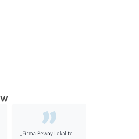
ów
„Firma Pewny Lokal to
„Jako
administr