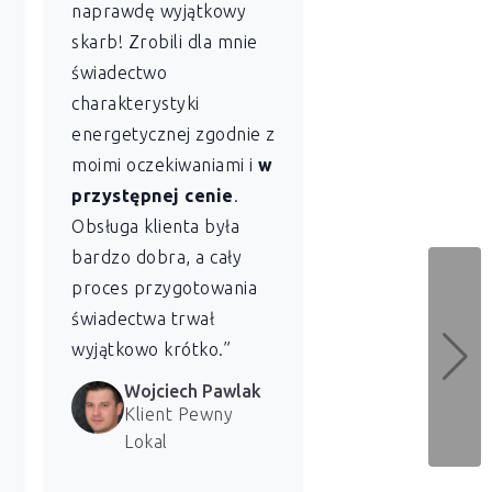
naprawdę wyjątkowy
wspólnoty
skarb! Zrobili dla mnie
mieszkaniowej
świadectwo
szczególnie ce
charakterystyki
sobie profesjon
energetycznej zgodnie z
szybkość
z jaką
moimi oczekiwaniami i
w
Lokal sporządził
przystępnej cenie
.
świadectwo
Obsługa klienta była
charakterystyki
bardzo dobra, a cały
energetycznej dl
proces przygotowania
naszych lokali. 
świadectwa trwał
bardzo zadowolen
wyjątkowo krótko.”
usługi.”
Wojciech Pawlak
Marzena 
Klient Pewny
Klientka 
Lokal
Lokal