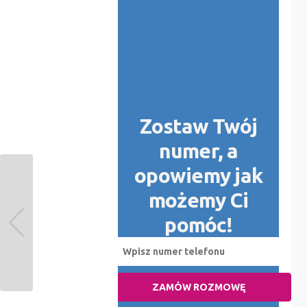
Zostaw Twój
numer, a
opowiemy jak
możemy Ci
pomóc!
ZAMÓW ROZMOWĘ