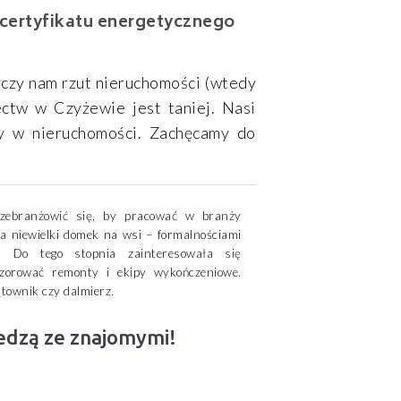
 certyfikatu energetycznego
rczy nam rzut nieruchomości (wtedy
ectw w Czyżewie jest taniej. Nasi
y w nieruchomości. Zachęcamy do
przebranżowić się, by pracować w branży
ła niewielki domek na wsi – formalnościami
. Do tego stopnia zainteresowała się
zorować remonty i ekipy wykończeniowe.
townik czy dalmierz.
iedzą ze znajomymi!