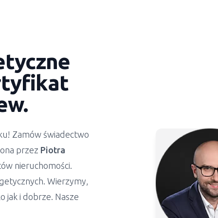
etyczne
tyfikat
ew.
ynku! Zamów świadectwo
żona przez
Piotra
stów nieruchomości.
getycznych. Wierzymy,
 jak i dobrze. Nasze