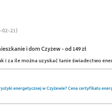
anie i dom Czyżew - od 149 zł
5-02-21)
ak i za ile można uzyskać tanie świadectwo en
rystyki energetycznej w Czyżewie? Cena certyfikatu ener