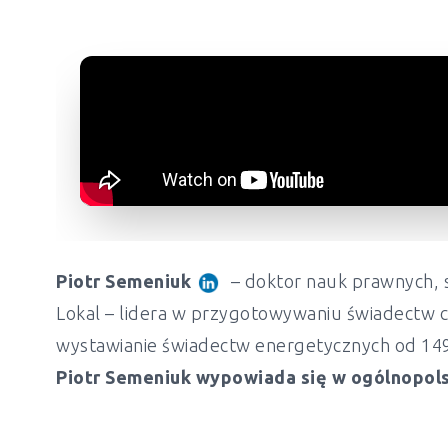
Piotr Semeniuk
– doktor nauk prawnych, s
Lokal – lidera w przygotowywaniu świadectw c
wystawianie świadectw energetycznych od 149 z
Piotr Semeniuk wypowiada się w ogólnopols