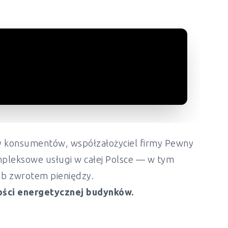
ony konsumentów, współzałożyciel firmy Pewny
mpleksowe usługi w całej Polsce — w tym
lub zwrotem pieniędzy.
ości energetycznej budynków.