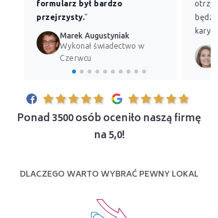
formularz był bardzo
otrzym
przejrzysty.
”
będzie
kary z
Marek Augustyniak
Wykonał świadectwo w
Czerwcu
Ponad 3500 osób oceniło naszą firmę
na 5,0!
DLACZEGO WARTO WYBRAĆ PEWNY LOKAL