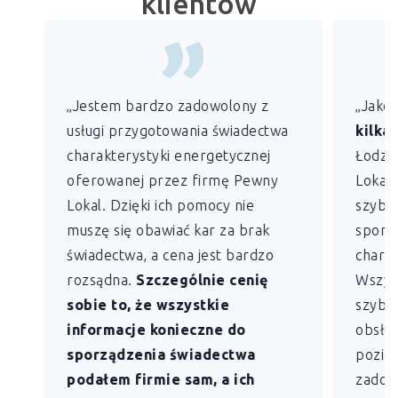
klientów
„Jestem bardzo zadowolony z
„Jako
usługi przygotowania świadectwa
kilkan
charakterystyki energetycznej
Łodzi)
oferowanej przez firmę Pewny
Lokal 
Lokal. Dzięki ich pomocy nie
szybko
muszę się obawiać kar za brak
sporz
świadectwa, a cena jest bardzo
charak
rozsądna.
Szczególnie cenię
Wszys
sobie to, że wszystkie
szybk
informacje konieczne do
obsług
sporządzenia świadectwa
pozio
podałem firmie sam, a ich
zadowo