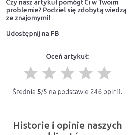
Czy nasz artykuł pomógł Ci w Twoim
problemie? Podziel się zdobytą wiedzą
ze znajomymi!
Udostępnij na FB
Oceń artykuł:
grade
grade
grade
grade
grade
Średnia
5
/5 na podstawie
246
opinii.
Historie i opinie naszych