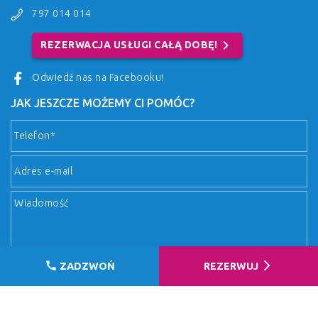
797 014 014
chevron_right
REZERWACJA USŁUGI CAŁĄ DOBĘ!
Odwiedź nas na Facebooku!
JAK JESZCZE MOŻEMY CI POMÓC?
call
arrow_forward_ios
ZADZWOŃ
REZERWUJ