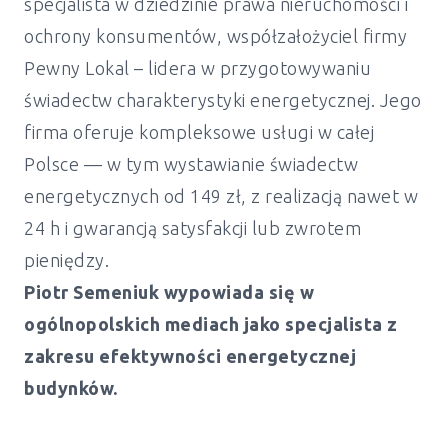
specjalista w dziedzinie prawa nieruchomości i
ochrony konsumentów, współzałożyciel firmy
Pewny Lokal – lidera w przygotowywaniu
świadectw charakterystyki energetycznej. Jego
firma oferuje kompleksowe usługi w całej
Polsce — w tym wystawianie świadectw
energetycznych od 149 zł, z realizacją nawet w
24 h i gwarancją satysfakcji lub zwrotem
pieniędzy.
Piotr Semeniuk wypowiada się w
ogólnopolskich mediach jako specjalista z
zakresu efektywności energetycznej
budynków.
Świadectwo energetyczne mieszkanie i
dom Dębica - od 149 zł