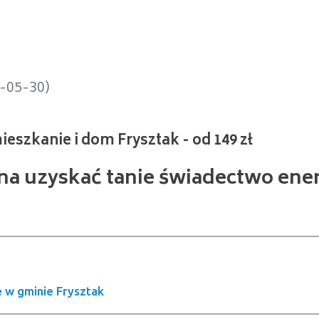
nie i dom Frysztak - od 149 zł
4-05-30)
żna uzyskać tanie świadectwo ene
w gminie Frysztak