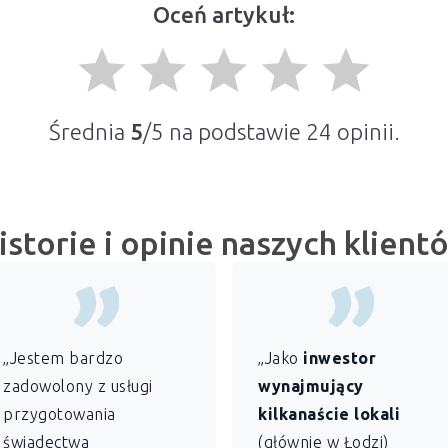
Oceń artykuł:
grade
grade
grade
grade
grade
Średnia
5
/5 na podstawie
24
opinii.
istorie i opinie naszych klient
„Jestem bardzo
„Jako
inwestor
zadowolony z usługi
wynajmujący
przygotowania
kilkanaście lokali
świadectwa
(głównie w Łodzi)