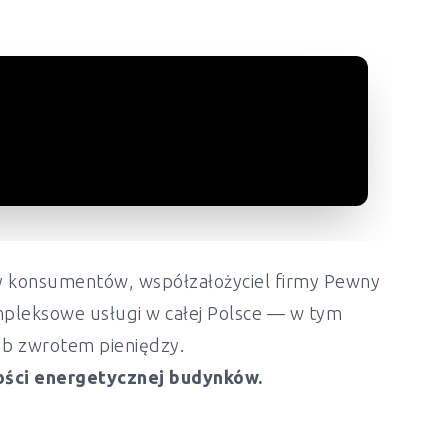
ony konsumentów, współzałożyciel firmy Pewny
mpleksowe usługi w całej Polsce — w tym
lub zwrotem pieniędzy.
ości energetycznej budynków.