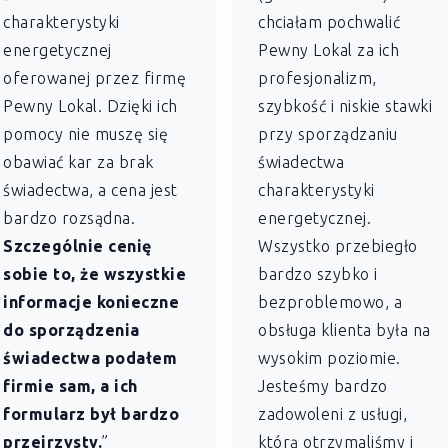
charakterystyki
chciałam pochwalić
energetycznej
Pewny Lokal za ich
oferowanej przez firmę
profesjonalizm,
Pewny Lokal. Dzięki ich
szybkość i niskie stawki
pomocy nie muszę się
przy sporządzaniu
obawiać kar za brak
świadectwa
świadectwa, a cena jest
charakterystyki
bardzo rozsądna.
energetycznej.
Szczególnie cenię
Wszystko przebiegło
sobie to, że wszystkie
bardzo szybko i
informacje konieczne
bezproblemowo, a
do sporządzenia
obsługa klienta była na
świadectwa podałem
wysokim poziomie.
firmie sam, a ich
Jesteśmy bardzo
formularz był bardzo
zadowoleni z usługi,
przejrzysty.
”
którą otrzymaliśmy i