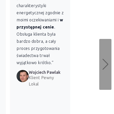
charakterystyki
sobie profesjon
energetycznej zgodnie z
szybkość
z jaką
moimi oczekiwaniami i
w
Lokal sporządził
przystępnej cenie
.
świadectwo
Obsługa klienta była
charakterystyki
bardzo dobra, a cały
energetycznej dl
proces przygotowania
naszych lokali. 
świadectwa trwał
bardzo zadowolen
wyjątkowo krótko.”
usługi.”
Wojciech Pawlak
Marzena 
Klient Pewny
Klientka 
Lokal
Lokal