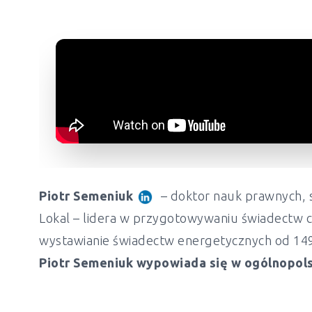
Piotr Semeniuk
– doktor nauk prawnych, s
Lokal – lidera w przygotowywaniu świadectw c
wystawianie świadectw energetycznych od 149 z
Piotr Semeniuk wypowiada się w ogólnopols