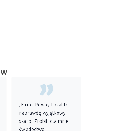
ów
„Firma Pewny Lokal to
„Jako
administr
naprawdę wyjątkowy
wspólnoty
skarb! Zrobili dla mnie
mieszkaniowej
świadectwo
szczególnie ce