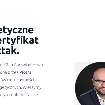
etyczne
rtyfikat
ztak
.
ynku! Zamów świadectwo
żona przez
Piotra
stów nieruchomości.
getycznych. Wierzymy,
 jak i dobrze. Nasze