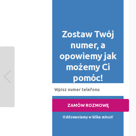
Zostaw Twój
numer, a
opowiemy jak
możemy Ci
pomóc!
ZAMÓW ROZMOWĘ
Oddzwaniamy w kilka minut!