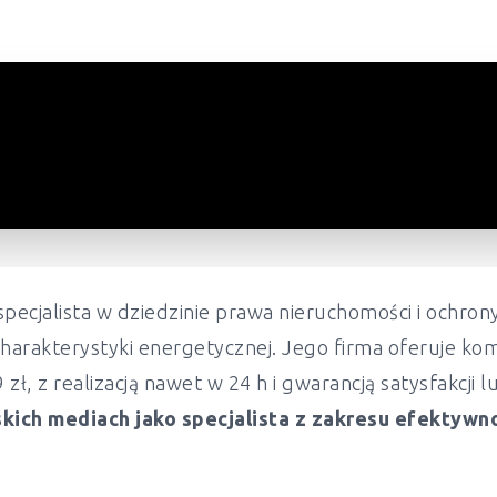
pecjalista w dziedzinie prawa nieruchomości i ochr
harakterystyki energetycznej. Jego firma oferuje ko
ł, z realizacją nawet w 24 h i gwarancją satysfakcji 
kich mediach jako specjalista z zakresu efektywn