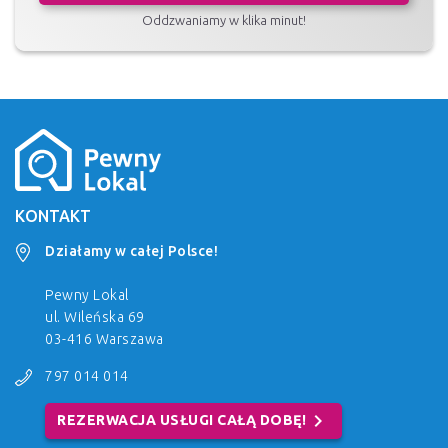
Oddzwaniamy w klika minut!
KONTAKT
Działamy w całej Polsce!
Pewny Lokal
ul. Wileńska 69
03-416 Warszawa
797 014 014
chevron_right
REZERWACJA USŁUGI CAŁĄ DOBĘ!