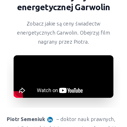
energetycznej
Garwolin
Zobacz jakie są ceny świadectw
energetycznych
Garwolin
. Obejrzyj film
nagrany przez Piotra.
Piotr Semeniuk
– doktor nauk prawnych,