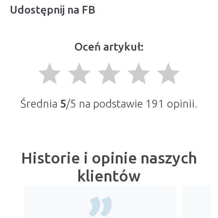
Udostępnij na FB
Oceń artykuł:
grade
grade
grade
grade
grade
Średnia
5
/5 na podstawie
191
opinii.
Historie i opinie naszych
klientów