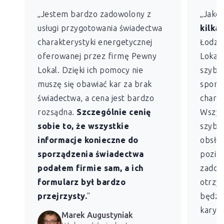
„Jestem bardzo zadowolony z
„Jako
usługi przygotowania świadectwa
kilkan
charakterystyki energetycznej
Łodzi)
oferowanej przez firmę Pewny
Lokal 
Lokal. Dzięki ich pomocy nie
szybko
muszę się obawiać kar za brak
sporz
świadectwa, a cena jest bardzo
charak
rozsądna.
Szczególnie cenię
Wszys
sobie to, że wszystkie
szybk
informacje konieczne do
obsług
sporządzenia świadectwa
pozio
podałem firmie sam, a ich
zadowo
formularz był bardzo
otrzym
przejrzysty.
”
będzie
kary z
Marek Augustyniak