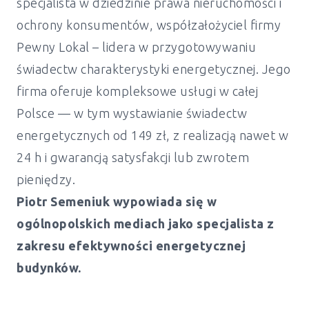
specjalista w dziedzinie prawa nieruchomości i
ochrony konsumentów, współzałożyciel firmy
Pewny Lokal – lidera w przygotowywaniu
świadectw charakterystyki energetycznej. Jego
firma oferuje kompleksowe usługi w całej
Polsce — w tym wystawianie świadectw
energetycznych od 149 zł, z realizacją nawet w
24 h i gwarancją satysfakcji lub zwrotem
pieniędzy.
Piotr Semeniuk wypowiada się w
ogólnopolskich mediach jako specjalista z
zakresu efektywności energetycznej
budynków.
Świadectwo energetyczne mieszkanie i
dom Garwolin - od 149 zł