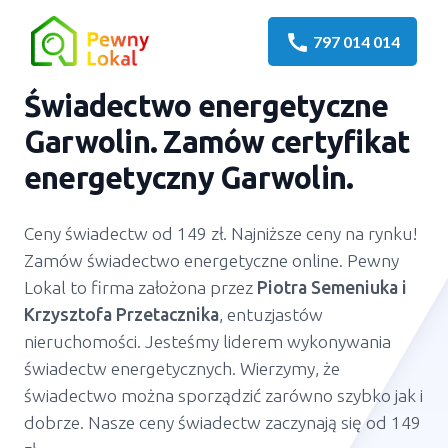
call
797 014 014
Świadectwo energetyczne
Garwolin
. Zamów certyfikat
energetyczny
Garwolin
.
Ceny świadectw od 149 zł. Najniższe ceny na rynku!
Zamów świadectwo energetyczne online. Pewny
Lokal to firma założona przez
Piotra Semeniuka
i
Krzysztofa Przetacznika
, entuzjastów
nieruchomości. Jesteśmy liderem wykonywania
świadectw energetycznych. Wierzymy, że
świadectwo można sporządzić zarówno szybko jak i
dobrze. Nasze ceny świadectw zaczynają się od 149