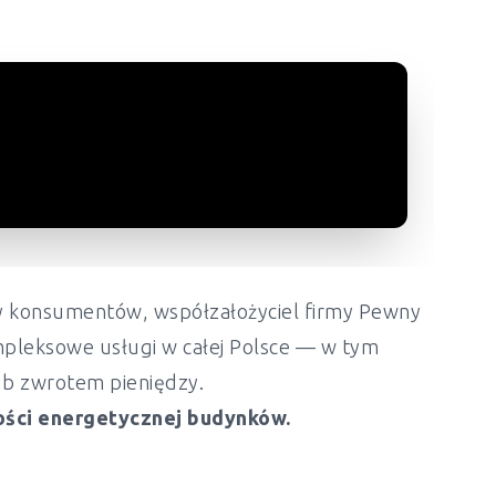
ony konsumentów, współzałożyciel firmy Pewny
mpleksowe usługi w całej Polsce — w tym
lub zwrotem pieniędzy.
ości energetycznej budynków.