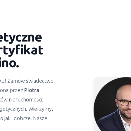
etyczne
tyfikat
no.
ynku! Zamów świadectwo
żona przez
Piotra
stów nieruchomości.
getycznych. Wierzymy,
 jak i dobrze. Nasze