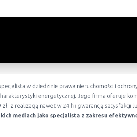
pecjalista w dziedzinie prawa nieruchomości i ochr
harakterystyki energetycznej. Jego firma oferuje ko
ł, z realizacją nawet w 24 h i gwarancją satysfakcji 
kich mediach jako specjalista z zakresu efektywn