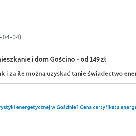
nie i dom Gościno - od 149 zł
5-04-04)
ak i za ile można uzyskać tanie świadectwo ene
rystyki energetycznej w Gościnie? Cena certyfikatu energ