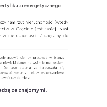
certyfikatu energetycznego
rczy nam rzut nieruchomości (wtedy
ectw w Gościnie jest taniej. Nasi
y w nieruchomości. Zachęcamy do
przebranżowić się, by pracować w branży
ła niewielki domek na wsi – formalnościami
. Do tego stopnia zainteresowała się
zorować remonty i ekipy wykończeniowe.
townik czy dalmierz.
iedzą ze znajomymi!