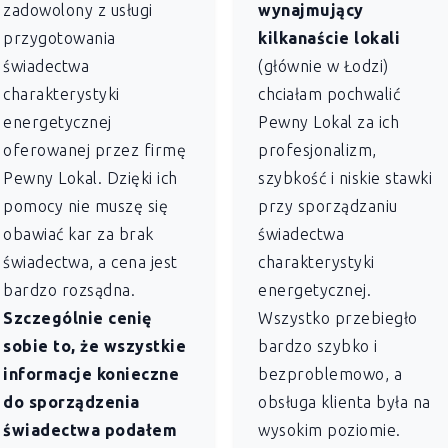
zadowolony z usługi
wynajmujący
przygotowania
kilkanaście lokali
świadectwa
(głównie w Łodzi)
charakterystyki
chciałam pochwalić
energetycznej
Pewny Lokal za ich
oferowanej przez firmę
profesjonalizm,
Pewny Lokal. Dzięki ich
szybkość i niskie stawki
pomocy nie muszę się
przy sporządzaniu
obawiać kar za brak
świadectwa
świadectwa, a cena jest
charakterystyki
bardzo rozsądna.
energetycznej.
Szczególnie cenię
Wszystko przebiegło
sobie to, że wszystkie
bardzo szybko i
informacje konieczne
bezproblemowo, a
do sporządzenia
obsługa klienta była na
świadectwa podałem
wysokim poziomie.