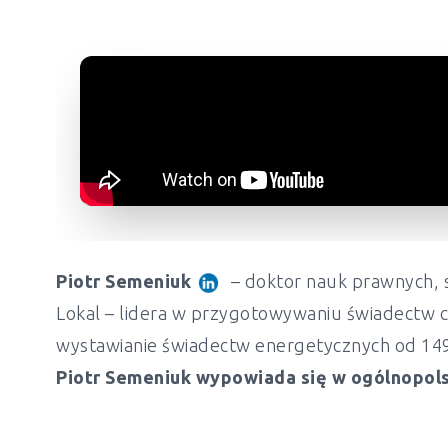
Piotr Semeniuk
– doktor nauk prawnych, s
Lokal – lidera w przygotowywaniu świadectw c
wystawianie świadectw energetycznych od 149 z
Piotr Semeniuk wypowiada się w ogólnopols