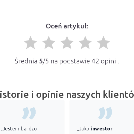
Oceń artykuł:
grade
grade
grade
grade
grade
Średnia
5
/5 na podstawie
42
opinii.
istorie i opinie naszych klient
„Jestem bardzo
„Jako
inwestor