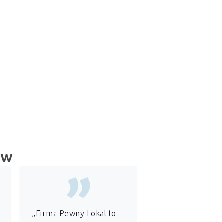
ów
„Firma Pewny Lokal to
„Jako
administr