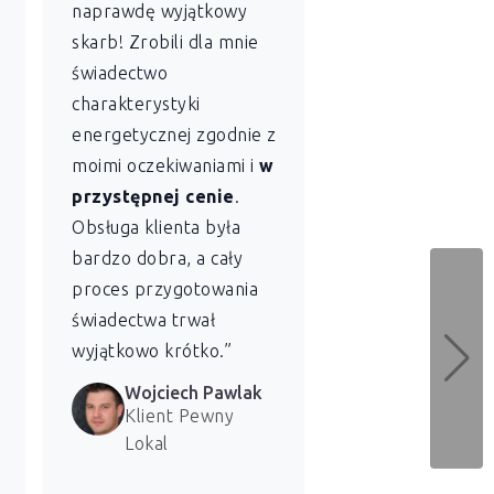
naprawdę wyjątkowy
wspólnoty
skarb! Zrobili dla mnie
mieszkaniowej
świadectwo
szczególnie ce
charakterystyki
sobie profesjon
energetycznej zgodnie z
szybkość
z jaką
moimi oczekiwaniami i
w
Lokal sporządził
przystępnej cenie
.
świadectwo
Obsługa klienta była
charakterystyki
bardzo dobra, a cały
energetycznej dl
proces przygotowania
naszych lokali. 
świadectwa trwał
bardzo zadowolen
wyjątkowo krótko.”
usługi.”
Wojciech Pawlak
Marzena 
Klient Pewny
Klientka 
Lokal
Lokal