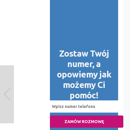
Zostaw Twój
numer, a
opowiemy jak
możemy Ci
pomóc!
ZAMÓW ROZMOWĘ