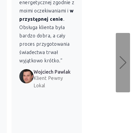
energetycznej zgodnie z
szybkość
z jaką
moimi oczekiwaniami i
w
Lokal sporządził
przystępnej cenie
.
świadectwo
Obsługa klienta była
charakterystyki
bardzo dobra, a cały
energetycznej dl
proces przygotowania
naszych lokali. 
świadectwa trwał
bardzo zadowolen
wyjątkowo krótko.”
usługi.”
Wojciech Pawlak
Marzena 
Klient Pewny
Klientka 
Lokal
Lokal