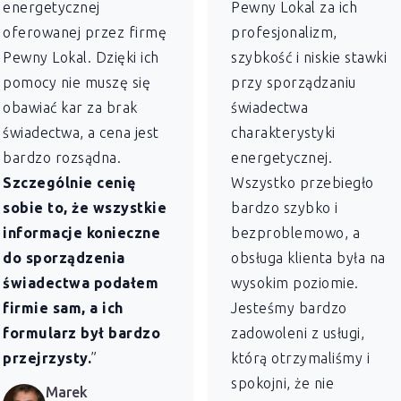
energetycznej
Pewny Lokal za ich
oferowanej przez firmę
profesjonalizm,
Pewny Lokal. Dzięki ich
szybkość i niskie stawki
pomocy nie muszę się
przy sporządzaniu
obawiać kar za brak
świadectwa
świadectwa, a cena jest
charakterystyki
bardzo rozsądna.
energetycznej.
Szczególnie cenię
Wszystko przebiegło
sobie to, że wszystkie
bardzo szybko i
informacje konieczne
bezproblemowo, a
do sporządzenia
obsługa klienta była na
świadectwa podałem
wysokim poziomie.
firmie sam, a ich
Jesteśmy bardzo
formularz był bardzo
zadowoleni z usługi,
przejrzysty.
”
którą otrzymaliśmy i
spokojni, że nie
Marek