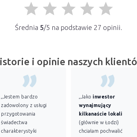
grade
grade
grade
grade
grade
Średnia
5
/5 na podstawie
27
opinii.
istorie i opinie naszych klient
„Jestem bardzo
„Jako
inwestor
zadowolony z usługi
wynajmujący
przygotowania
kilkanaście lokali
świadectwa
(głównie w Łodzi)
charakterystyki
chciałam pochwalić