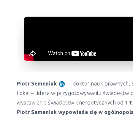
Piotr Semeniuk
– doktor nauk prawnych, s
Lokal – lidera w przygotowywaniu świadectw c
wystawianie świadectw energetycznych od 149 z
Piotr Semeniuk wypowiada się w ogólnopols