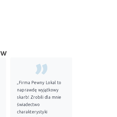
ów
„Firma Pewny Lokal to
„Jako
administr
naprawdę wyjątkowy
wspólnoty
skarb! Zrobili dla mnie
mieszkaniowej
świadectwo
szczególnie ce
charakterystyki
sobie profesjon