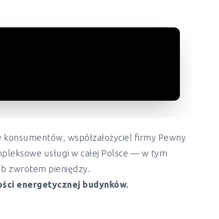
ony konsumentów, współzałożyciel firmy Pewny
mpleksowe usługi w całej Polsce — w tym
lub zwrotem pieniędzy.
ości energetycznej budynków.