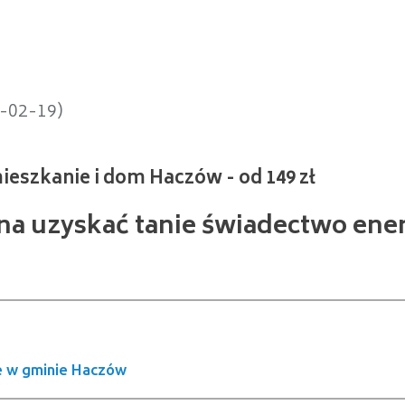
anie i dom Haczów - od 149 zł
5-02-19)
żna uzyskać tanie świadectwo ene
 w gminie Haczów