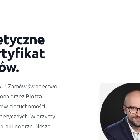
etyczne
tyfikat
ów.
ynku! Zamów świadectwo
żona przez
Piotra
stów nieruchomości.
getycznych. Wierzymy,
 jak i dobrze. Nasze