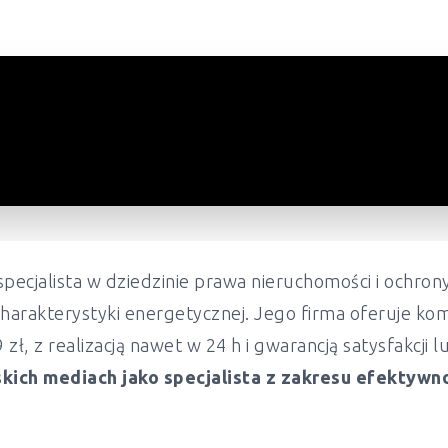
pecjalista w dziedzinie prawa nieruchomości i ochr
harakterystyki energetycznej. Jego firma oferuje ko
ł, z realizacją nawet w 24 h i gwarancją satysfakcji 
kich mediach jako specjalista z zakresu efektywn