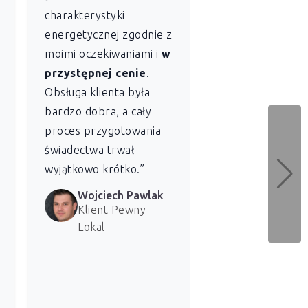
charakterystyki
sobie profesjon
energetycznej zgodnie z
szybkość
z jaką
moimi oczekiwaniami i
w
Lokal sporządził
przystępnej cenie
.
świadectwo
Obsługa klienta była
charakterystyki
bardzo dobra, a cały
energetycznej dl
proces przygotowania
naszych lokali. 
świadectwa trwał
bardzo zadowolen
wyjątkowo krótko.”
usługi.”
Wojciech Pawlak
Marzena 
Klient Pewny
Klientka 
Lokal
Lokal