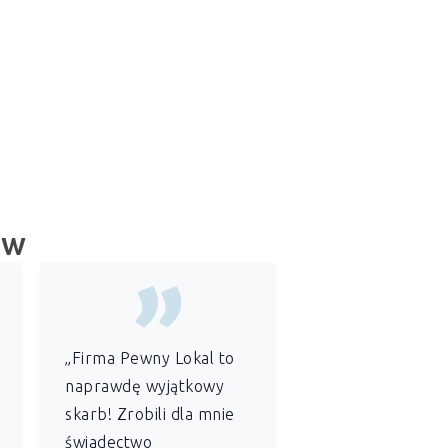
ów
„Firma Pewny Lokal to
„Jako
administr
naprawdę wyjątkowy
wspólnoty
skarb! Zrobili dla mnie
mieszkaniowej
świadectwo
szczególnie ce