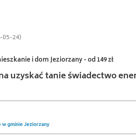
nie i dom Jeziorzany - od 149 zł
4-05-24)
żna uzyskać tanie świadectwo ene
w gminie Jeziorzany