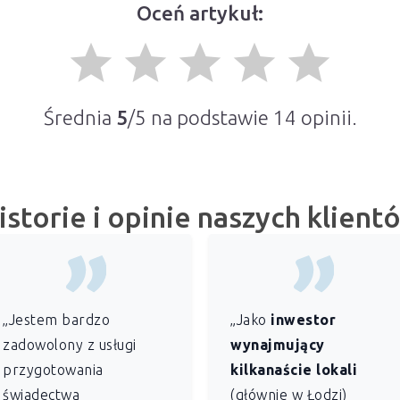
Oceń artykuł:
grade
grade
grade
grade
grade
Średnia
5
/5 na podstawie
14
opinii.
istorie i opinie naszych klient
„Jestem bardzo
„Jako
inwestor
zadowolony z usługi
wynajmujący
przygotowania
kilkanaście lokali
świadectwa
(głównie w Łodzi)