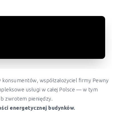
ony konsumentów, współzałożyciel firmy Pewny
mpleksowe usługi w całej Polsce — w tym
lub zwrotem pieniędzy.
ości energetycznej budynków.