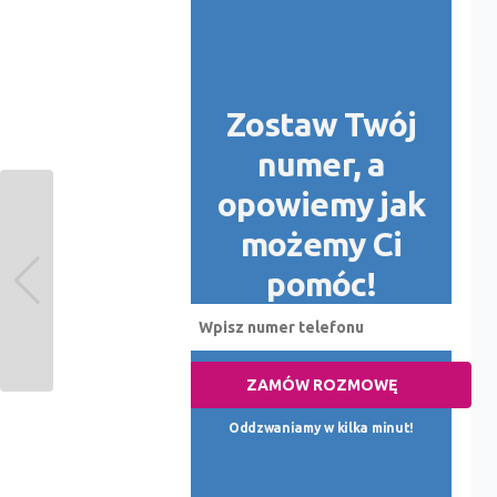
Zostaw Twój
numer, a
opowiemy jak
możemy Ci
pomóc!
ZAMÓW ROZMOWĘ
Oddzwaniamy w kilka minut!