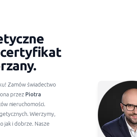
etyczne
certyfikat
orzany
.
ynku! Zamów świadectwo
żona przez
Piotra
stów nieruchomości.
getycznych. Wierzymy,
 jak i dobrze. Nasze