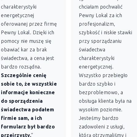
charakterystyki
chciałam pochwalić
energetycznej
Pewny Lokal za ich
oferowanej przez firmę
profesjonalizm,
Pewny Lokal. Dzięki ich
szybkość i niskie stawki
pomocy nie muszę się
przy sporządzaniu
obawiać kar za brak
świadectwa
świadectwa, a cena jest
charakterystyki
bardzo rozsądna.
energetycznej.
Szczególnie cenię
Wszystko przebiegło
sobie to, że wszystkie
bardzo szybko i
informacje konieczne
bezproblemowo, a
do sporządzenia
obsługa klienta była na
świadectwa podałem
wysokim poziomie.
firmie sam, a ich
Jesteśmy bardzo
formularz był bardzo
zadowoleni z usługi,
przejrzysty.
”
którą otrzymaliśmy i