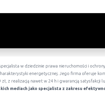
pecjalista w dziedzinie prawa nieruchomości i ochr
harakterystyki energetycznej. Jego firma oferuje ko
ł, z realizacją nawet w 24 h i gwarancją satysfakcji 
kich mediach jako specjalista z zakresu efektywn