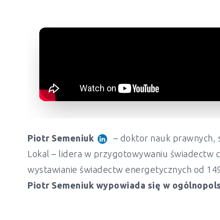
Piotr Semeniuk
– doktor nauk prawnych, s
Lokal – lidera w przygotowywaniu świadectw c
wystawianie świadectw energetycznych od 149 z
Piotr Semeniuk wypowiada się w ogólnopols