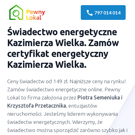
call
797 014 014
Świadectwo energetyczne
Kazimierza Wielka
. Zamów
certyfikat energetyczny
Kazimierza Wielka
.
Ceny świadectw od 149 zł. Najniższe ceny na rynku!
Zamów świadectwo energetyczne online. Pewny
Lokal to firma założona przez
Piotra Semeniuka
i
Krzysztofa Przetacznika
, entuzjastów
nieruchomości. Jesteśmy liderem wykonywania
świadectw energetycznych. Wierzymy, że
świadectwo można sporządzić zarówno szybko jak i