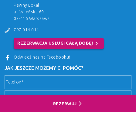
Pewny Lokal
ul. Wileńska 69
03-416 Warszawa
797 014 014
chevron_right
REZERWACJA USŁUGI CAŁĄ DOBĘ!
Odwiedź nas na Facebooku!
JAK JESZCZE MOŻEMY CI POMÓC?
arrow_forward_ios
REZERWUJ