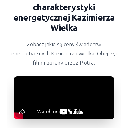
charakterystyki
energetycznej
Kazimierza
Wielka
Zobacz jakie są ceny świadectw
energetycznych
Kazimierza Wielka
. Obejrzyj
film nagrany przez Piotra.