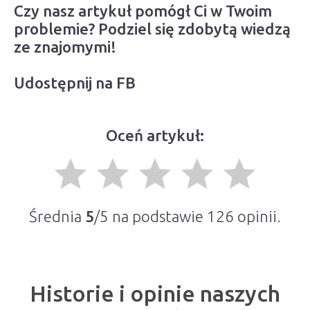
Czy nasz artykuł pomógł Ci w Twoim
problemie? Podziel się zdobytą wiedzą
ze znajomymi!
Udostępnij na FB
Oceń artykuł:
grade
grade
grade
grade
grade
Średnia
5
/5 na podstawie
126
opinii.
Historie i opinie naszych