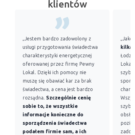
klientów
„Jestem bardzo zadowolony z
„Jako
usługi przygotowania świadectwa
kilkan
charakterystyki energetycznej
Łodzi)
oferowanej przez firmę Pewny
Lokal 
Lokal. Dzięki ich pomocy nie
szybko
muszę się obawiać kar za brak
sporz
świadectwa, a cena jest bardzo
charak
rozsądna.
Szczególnie cenię
Wszys
sobie to, że wszystkie
szybk
informacje konieczne do
obsług
sporządzenia świadectwa
pozio
podałem firmie sam, a ich
zadowo