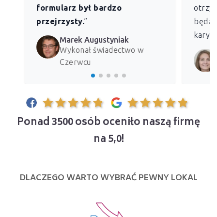
formularz był bardzo
otrzym
przejrzysty.
”
będzie
kary z
Marek Augustyniak
Wykonał świadectwo w
Czerwcu
Ponad 3500 osób oceniło naszą firmę
na 5,0!
DLACZEGO WARTO WYBRAĆ PEWNY LOKAL