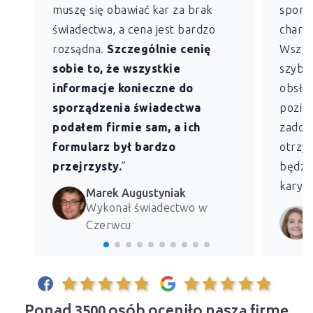
muszę się obawiać kar za brak
sporz
świadectwa, a cena jest bardzo
charak
rozsądna.
Szczególnie cenię
Wszys
sobie to, że wszystkie
szybk
informacje konieczne do
obsług
sporządzenia świadectwa
pozio
podałem firmie sam, a ich
zadowo
formularz był bardzo
otrzym
przejrzysty.
”
będzie
kary z
Marek Augustyniak
Wykonał świadectwo w
Czerwcu
Ponad 3500 osób oceniło naszą firmę