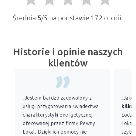
Średnia
5
/5 na podstawie
172
opinii.
Historie i opinie naszych
klientów
„Jestem bardzo zadowolony z
„Jako
usługi przygotowania świadectwa
kilkan
charakterystyki energetycznej
Łodzi)
oferowanej przez firmę Pewny
Lokal 
Lokal. Dzięki ich pomocy nie
szybko