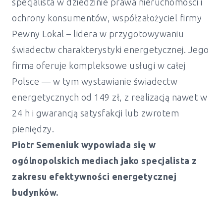
specjalista w dziedzinie prawa nieruchomości i
ochrony konsumentów, współzałożyciel firmy
Pewny Lokal – lidera w przygotowywaniu
świadectw charakterystyki energetycznej. Jego
firma oferuje kompleksowe usługi w całej
Polsce — w tym wystawianie świadectw
energetycznych od 149 zł, z realizacją nawet w
24 h i gwarancją satysfakcji lub zwrotem
pieniędzy.
Piotr Semeniuk wypowiada się w
ogólnopolskich mediach jako specjalista z
zakresu efektywności energetycznej
budynków.
Świadectwo energetyczne mieszkanie i
dom Kępno - od 149 zł