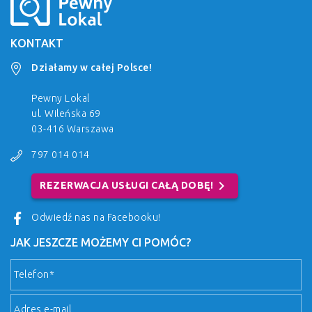
KONTAKT
Działamy w całej Polsce!
Pewny Lokal
ul. Wileńska 69
03-416 Warszawa
797 014 014
chevron_right
REZERWACJA USŁUGI CAŁĄ DOBĘ!
Odwiedź nas na Facebooku!
JAK JESZCZE MOŻEMY CI POMÓC?