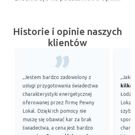
Historie i opinie naszych
klientów
„Jestem bardzo zadowolony z
„Jako
usługi przygotowania świadectwa
kilkan
charakterystyki energetycznej
Łodzi)
oferowanej przez firmę Pewny
Lokal 
Lokal. Dzięki ich pomocy nie
szybko
muszę się obawiać kar za brak
sporz
świadectwa, a cena jest bardzo
charak