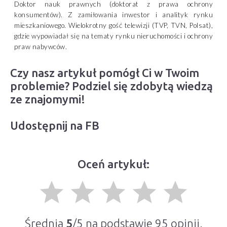
Doktor nauk prawnych (doktorat z prawa ochrony
konsumentów). Z zamiłowania inwestor i analityk rynku
mieszkaniowego. Wielokrotny gość telewizji (TVP, TVN, Polsat),
gdzie wypowiadał się na tematy rynku nieruchomości i ochrony
praw nabywców.
Czy nasz artykuł pomógł Ci w Twoim
problemie? Podziel się zdobytą wiedzą
ze znajomymi!
Udostępnij na FB
Oceń artykuł:
grade
grade
grade
grade
grade
Średnia
5
/5 na podstawie
95
opinii.