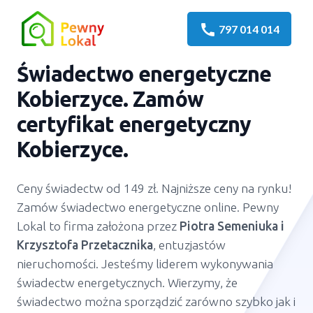
call
797 014 014
Świadectwo energetyczne
Kobierzyce
. Zamów
certyfikat energetyczny
Kobierzyce
.
Ceny świadectw od 149 zł. Najniższe ceny na rynku!
Zamów świadectwo energetyczne online. Pewny
Lokal to firma założona przez
Piotra Semeniuka
i
Krzysztofa Przetacznika
, entuzjastów
nieruchomości. Jesteśmy liderem wykonywania
świadectw energetycznych. Wierzymy, że
świadectwo można sporządzić zarówno szybko jak i