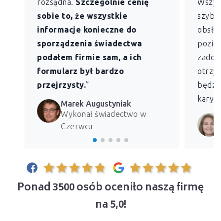
rozsądna.
Szczególnie cenię
Wszys
sobie to, że wszystkie
szybk
informacje konieczne do
obsług
sporządzenia świadectwa
pozio
podałem firmie sam, a ich
zadowo
formularz był bardzo
otrzym
przejrzysty.
”
będzie
kary z
Marek Augustyniak
Wykonał świadectwo w
Czerwcu
Ponad 3500 osób oceniło naszą firmę
na 5,0!