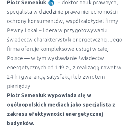
Piotr Semeniuk
– doktor nauk prawnych,
specjalista w dziedzinie prawa nieruchomości i
ochrony konsumentów, współzałożyciel firmy
Pewny Lokal – lidera w przygotowywaniu
świadectw charakterystyki energetycznej. Jego
firma oferuje kompleksowe usługi w całej
Polsce — w tym wystawianie świadectw
energetycznych od 149 zł, z realizacją nawet w
24 h i gwarancją satysfakcji lub zwrotem
pieniędzy.
Piotr Semeniuk wypowiada się w
ogólnopolskich mediach jako specjalista z
zakresu efektywności energetycznej
Świadectwo energetyczne mieszkanie i
budynków.