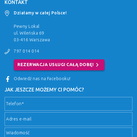
KONTAKT
Działamy w całej Polsce!
Pewny Lokal
ul. Wileńska 69
03-416 Warszawa
797 014 014
chevron_right
REZERWACJA USŁUGI CAŁĄ DOBĘ!
Odwiedź nas na Facebooku!
JAK JESZCZE MOŻEMY CI POMÓC?