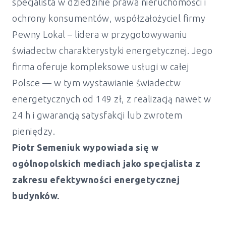
specjalista w dziedzinie prawa nieruchomości i
ochrony konsumentów, współzałożyciel firmy
Pewny Lokal – lidera w przygotowywaniu
świadectw charakterystyki energetycznej. Jego
firma oferuje kompleksowe usługi w całej
Polsce — w tym wystawianie świadectw
energetycznych od 149 zł, z realizacją nawet w
24 h i gwarancją satysfakcji lub zwrotem
pieniędzy.
Piotr Semeniuk wypowiada się w
ogólnopolskich mediach jako specjalista z
zakresu efektywności energetycznej
budynków.
Świadectwo energetyczne mieszkanie i
dom Kościelec - od 149 zł