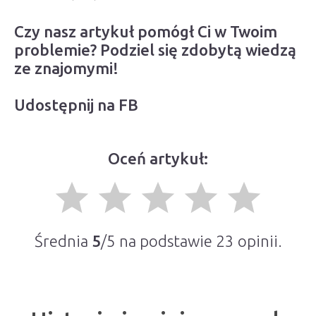
Czy nasz artykuł pomógł Ci w Twoim
problemie? Podziel się zdobytą wiedzą
ze znajomymi!
Udostępnij na FB
Oceń artykuł:
grade
grade
grade
grade
grade
Średnia
5
/5 na podstawie
23
opinii.