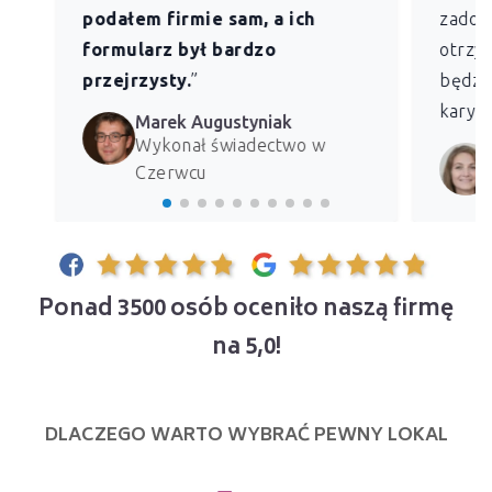
podałem firmie sam, a ich
zadowo
formularz był bardzo
otrzym
przejrzysty.
”
będzie
kary z
Marek Augustyniak
Wykonał świadectwo w
Czerwcu
Ponad 3500 osób oceniło naszą firmę
na 5,0!
DLACZEGO WARTO WYBRAĆ PEWNY LOKAL