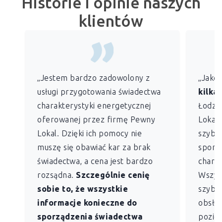
Historie i opinie naszych
klientów
„Jestem bardzo zadowolony z
„Jako
usługi przygotowania świadectwa
kilkan
charakterystyki energetycznej
Łodzi)
oferowanej przez firmę Pewny
Lokal 
Lokal. Dzięki ich pomocy nie
szybko
muszę się obawiać kar za brak
sporz
świadectwa, a cena jest bardzo
charak
rozsądna.
Szczególnie cenię
Wszys
sobie to, że wszystkie
szybk
informacje konieczne do
obsług
sporządzenia świadectwa
pozio