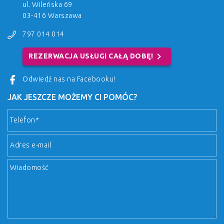
ul. Wileńska 69
03-416 Warszawa
797 014 014
chevron_right
REZERWACJA USŁUGI CAŁĄ DOBĘ!
Odwiedź nas na Facebooku!
JAK JESZCZE MOŻEMY CI POMÓC?