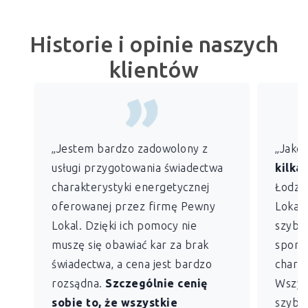
Historie i opinie naszych
klientów
„Jestem bardzo zadowolony z
„Jako
usługi przygotowania świadectwa
kilkan
charakterystyki energetycznej
Łodzi)
oferowanej przez firmę Pewny
Lokal 
Lokal. Dzięki ich pomocy nie
szybko
muszę się obawiać kar za brak
sporz
świadectwa, a cena jest bardzo
charak
rozsądna.
Szczególnie cenię
Wszys
sobie to, że wszystkie
szybk