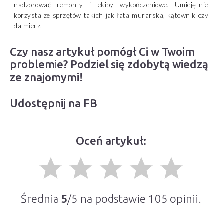
nadzorować remonty i ekipy wykończeniowe. Umiejętnie
korzysta ze sprzętów takich jak łata murarska, kątownik czy
dalmierz.
Czy nasz artykuł pomógł Ci w Twoim
problemie? Podziel się zdobytą wiedzą
ze znajomymi!
Udostępnij na FB
Oceń artykuł:
grade
grade
grade
grade
grade
Średnia
5
/5 na podstawie
105
opinii.