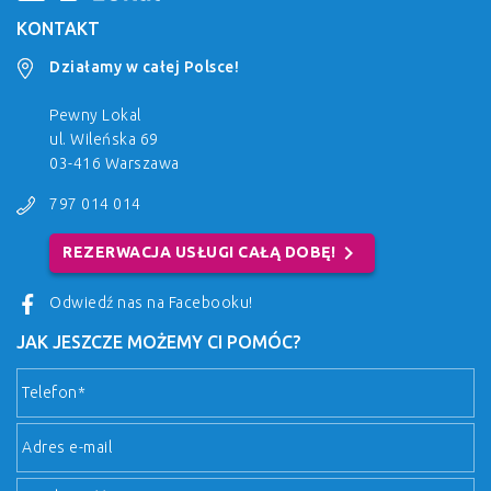
KONTAKT
Działamy w całej Polsce!
Pewny Lokal
ul. Wileńska 69
03-416 Warszawa
797 014 014
chevron_right
REZERWACJA USŁUGI CAŁĄ DOBĘ!
Odwiedź nas na Facebooku!
JAK JESZCZE MOŻEMY CI POMÓC?