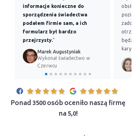
informacje konieczne do
obsług
sporządzenia świadectwa
pozio
podałem firmie sam, a ich
zadowo
formularz był bardzo
otrzym
przejrzysty.
”
będzie
kary z
Marek Augustyniak
Wykonał świadectwo w
Czerwcu
Ponad 3500 osób oceniło naszą firmę
na 5,0!