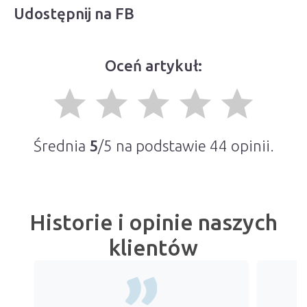
Udostępnij na FB
Oceń artykuł:
grade
grade
grade
grade
grade
Średnia
5
/5 na podstawie
44
opinii.
Historie i opinie naszych
klientów