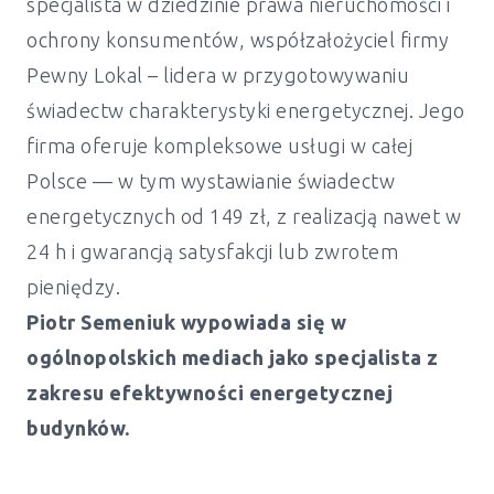
specjalista w dziedzinie prawa nieruchomości i
ochrony konsumentów, współzałożyciel firmy
Pewny Lokal – lidera w przygotowywaniu
świadectw charakterystyki energetycznej. Jego
firma oferuje kompleksowe usługi w całej
Polsce — w tym wystawianie świadectw
energetycznych od 149 zł, z realizacją nawet w
24 h i gwarancją satysfakcji lub zwrotem
pieniędzy.
Piotr Semeniuk wypowiada się w
ogólnopolskich mediach jako specjalista z
zakresu efektywności energetycznej
budynków.
Świadectwo energetyczne mieszkanie i
dom Krajenka - od 149 zł