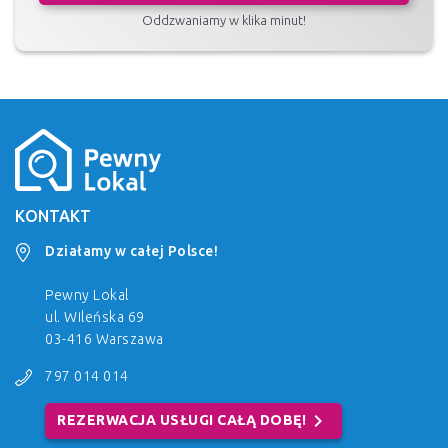
Oddzwaniamy w klika minut!
KONTAKT
Działamy w całej Polsce!
Pewny Lokal
ul. Wileńska 69
03-416 Warszawa
797 014 014
chevron_right
REZERWACJA USŁUGI CAŁĄ DOBĘ!