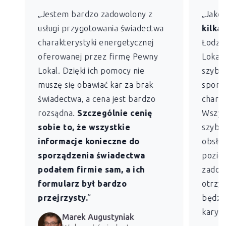
„Jestem bardzo zadowolony z
„Jako
usługi przygotowania świadectwa
kilkan
charakterystyki energetycznej
Łodzi)
oferowanej przez firmę Pewny
Lokal 
Lokal. Dzięki ich pomocy nie
szybko
muszę się obawiać kar za brak
sporz
świadectwa, a cena jest bardzo
charak
rozsądna.
Szczególnie cenię
Wszys
sobie to, że wszystkie
szybk
informacje konieczne do
obsług
sporządzenia świadectwa
pozio
podałem firmie sam, a ich
zadowo
formularz był bardzo
otrzym
przejrzysty.
”
będzie
kary z
Marek Augustyniak