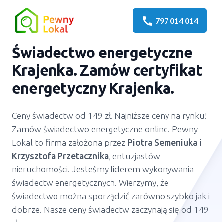
call
797 014 014
Świadectwo energetyczne
Krajenka
. Zamów certyfikat
energetyczny
Krajenka
.
Ceny świadectw od 149 zł. Najniższe ceny na rynku!
Zamów świadectwo energetyczne online. Pewny
Lokal to firma założona przez
Piotra Semeniuka
i
Krzysztofa Przetacznika
, entuzjastów
nieruchomości. Jesteśmy liderem wykonywania
świadectw energetycznych. Wierzymy, że
świadectwo można sporządzić zarówno szybko jak i
dobrze. Nasze ceny świadectw zaczynają się od 149