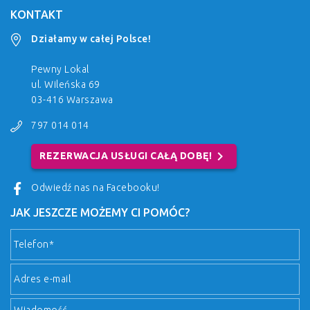
KONTAKT
Działamy w całej Polsce!
Pewny Lokal
ul. Wileńska 69
03-416 Warszawa
797 014 014
chevron_right
REZERWACJA USŁUGI CAŁĄ DOBĘ!
Odwiedź nas na Facebooku!
JAK JESZCZE MOŻEMY CI POMÓC?