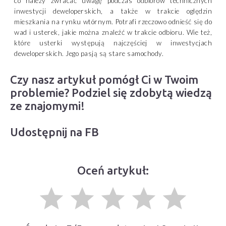
co należy zwracać uwagę podczas odbiorów technicznych
inwestycji deweloperskich, a także w trakcie oględzin
mieszkania na rynku wtórnym. Potrafi rzeczowo odnieść się do
wad i usterek, jakie można znaleźć w trakcie odbioru. Wie też,
które usterki występują najczęściej w inwestycjach
deweloperskich. Jego pasją są stare samochody.
Czy nasz artykuł pomógł Ci w Twoim
problemie? Podziel się zdobytą wiedzą
ze znajomymi!
Udostępnij na FB
Oceń artykuł:
grade
grade
grade
grade
grade