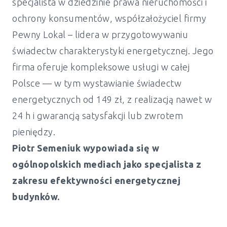
specjalista w dziedzinie prawa nieruchomości i
ochrony konsumentów, współzałożyciel firmy
Pewny Lokal – lidera w przygotowywaniu
świadectw charakterystyki energetycznej. Jego
firma oferuje kompleksowe usługi w całej
Polsce — w tym wystawianie świadectw
energetycznych od 149 zł, z realizacją nawet w
24 h i gwarancją satysfakcji lub zwrotem
pieniędzy.
Piotr Semeniuk wypowiada się w
ogólnopolskich mediach jako specjalista z
zakresu efektywności energetycznej
budynków.
Świadectwo energetyczne Leśnica -
Wrocław