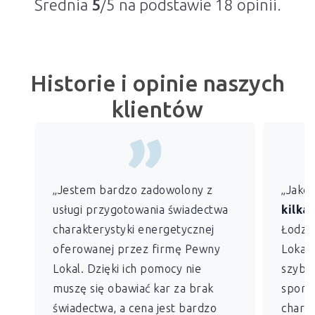
Średnia
5
/5 na podstawie
18
opinii.
Historie i opinie naszych
klientów
„Jestem bardzo zadowolony z
„Jako
usługi przygotowania świadectwa
kilkan
charakterystyki energetycznej
Łodzi)
oferowanej przez firmę Pewny
Lokal 
Lokal. Dzięki ich pomocy nie
szybko
muszę się obawiać kar za brak
sporz
świadectwa, a cena jest bardzo
charak