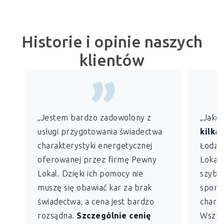
Historie i opinie naszych
klientów
„Jestem bardzo zadowolony z
„Jako
usługi przygotowania świadectwa
kilkan
charakterystyki energetycznej
Łodzi)
oferowanej przez firmę Pewny
Lokal 
Lokal. Dzięki ich pomocy nie
szybko
muszę się obawiać kar za brak
sporz
świadectwa, a cena jest bardzo
charak
rozsądna.
Szczególnie cenię
Wszys