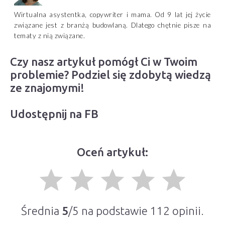
Wirtualna asystentka, copywriter i mama. Od 9 lat jej życie
związane jest z branżą budowlaną. Dlatego chętnie pisze na
tematy z nią związane.
Czy nasz artykuł pomógł Ci w Twoim
problemie? Podziel się zdobytą wiedzą
ze znajomymi!
Udostępnij na FB
Oceń artykuł:
grade
grade
grade
grade
grade
Średnia
5
/5 na podstawie
112
opinii.