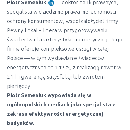
Piotr Semeniuk
– doktor nauk prawnych,
specjalista w dziedzinie prawa nieruchomości i
ochrony konsumentów, współzałożyciel firmy
Pewny Lokal – lidera w przygotowywaniu
świadectw charakterystyki energetycznej. Jego
firma oferuje kompleksowe usługi w całej
Polsce — w tym wystawianie świadectw
energetycznych od 149 zł, z realizacją nawet w
24 h i gwarancją satysfakcji lub zwrotem
pieniędzy.
Piotr Semeniuk wypowiada się w
ogólnopolskich mediach jako specjalista z
zakresu efektywności energetycznej
Świadectwo energetyczne mieszkanie i
budynków.