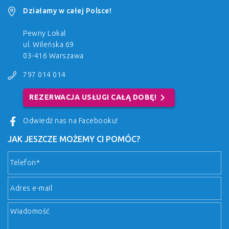
Działamy w całej Polsce!
Pewny Lokal
ul. Wileńska 69
03-416 Warszawa
797 014 014
chevron_right
REZERWACJA USŁUGI CAŁĄ DOBĘ!
Odwiedź nas na Facebooku!
JAK JESZCZE MOŻEMY CI POMÓC?