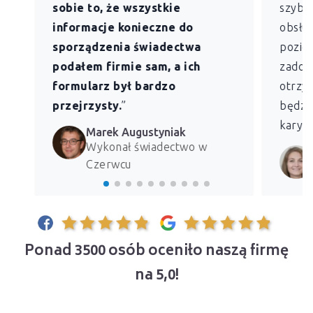
sobie to, że wszystkie
szybk
informacje konieczne do
obsług
sporządzenia świadectwa
pozio
podałem firmie sam, a ich
zadowo
formularz był bardzo
otrzym
przejrzysty.
”
będzie
kary z
Marek Augustyniak
Wykonał świadectwo w
Czerwcu
Ponad 3500 osób oceniło naszą firmę
na 5,0!