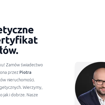
etyczne
rtyfikat
łów.
ynku! Zamów świadectwo
żona przez
Piotra
stów nieruchomości.
getycznych. Wierzymy,
 jak i dobrze. Nasze