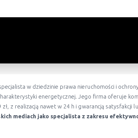
pecjalista w dziedzinie prawa nieruchomości i ochr
harakterystyki energetycznej. Jego firma oferuje ko
ł, z realizacją nawet w 24 h i gwarancją satysfakcji 
kich mediach jako specjalista z zakresu efektywn