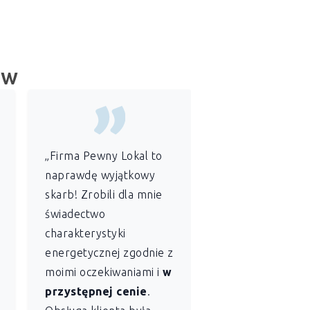
ów
„Firma Pewny Lokal to
„Jako
administr
naprawdę wyjątkowy
wspólnoty
skarb! Zrobili dla mnie
mieszkaniowej
świadectwo
szczególnie ce
charakterystyki
sobie profesjon
energetycznej zgodnie z
szybkość
z jaką
moimi oczekiwaniami i
w
Lokal sporządził
przystępnej cenie
.
świadectwo