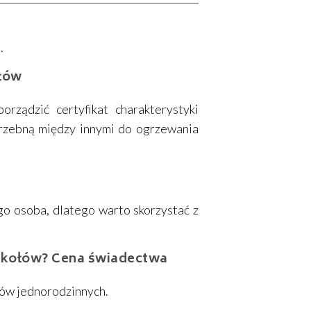
.
ołów
rządzić certyfikat charakterystyki
trzebną między innymi do ogrzewania
o osoba, dlatego warto skorzystać z
Mikołów? Cena świadectwa
mów jednorodzinnych.