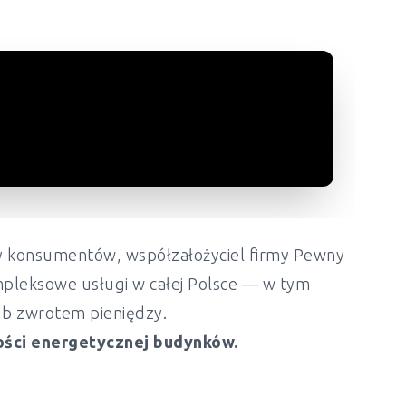
ony konsumentów, współzałożyciel firmy Pewny
mpleksowe usługi w całej Polsce — w tym
lub zwrotem pieniędzy.
ości energetycznej budynków.