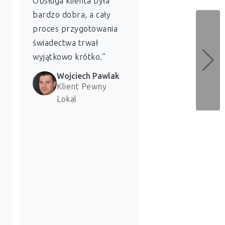
Obsługa klienta była
charakterystyki
bardzo dobra, a cały
energetycznej dl
proces przygotowania
naszych lokali. 
świadectwa trwał
bardzo zadowolen
wyjątkowo krótko.”
usługi.”
Wojciech Pawlak
Marzena 
Klient Pewny
Klientka 
Lokal
Lokal