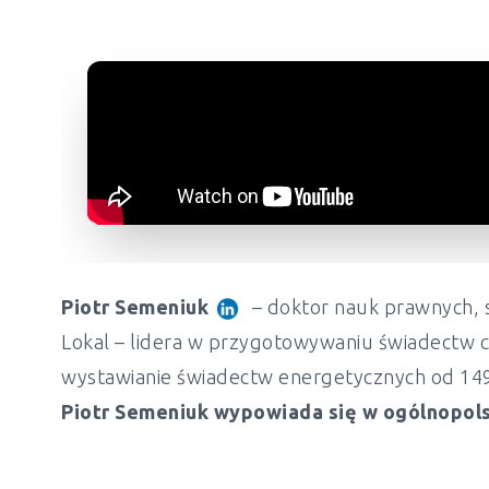
Piotr Semeniuk
– doktor nauk prawnych, s
Lokal – lidera w przygotowywaniu świadectw c
wystawianie świadectw energetycznych od 149 z
Piotr Semeniuk wypowiada się w ogólnopols