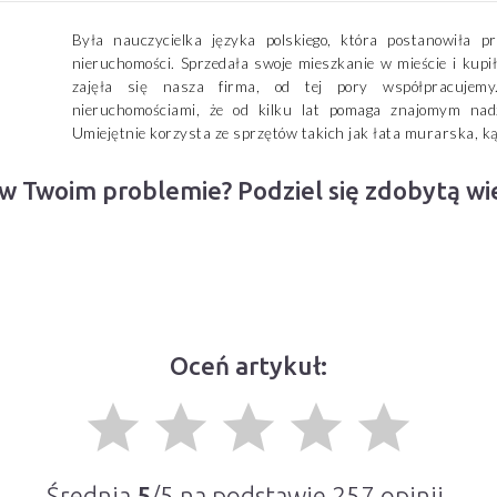
Była nauczycielka języka polskiego, która postanowiła 
nieruchomości. Sprzedała swoje mieszkanie w mieście i kupi
zajęła się nasza firma, od tej pory współpracujemy
nieruchomościami, że od kilku lat pomaga znajomym nad
Umiejętnie korzysta ze sprzętów takich jak łata murarska, ką
 w Twoim problemie? Podziel się zdobytą w
Oceń artykuł:
grade
grade
grade
grade
grade
Średnia
5
/5 na podstawie
257
opinii.