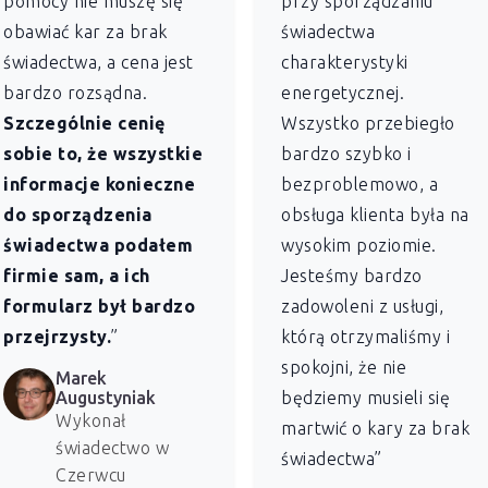
pomocy nie muszę się
przy sporządzaniu
obawiać kar za brak
świadectwa
świadectwa, a cena jest
charakterystyki
bardzo rozsądna.
energetycznej.
Szczególnie cenię
Wszystko przebiegło
sobie to, że wszystkie
bardzo szybko i
informacje konieczne
bezproblemowo, a
do sporządzenia
obsługa klienta była na
świadectwa podałem
wysokim poziomie.
firmie sam, a ich
Jesteśmy bardzo
formularz był bardzo
zadowoleni z usługi,
przejrzysty.
”
którą otrzymaliśmy i
spokojni, że nie
Marek
Augustyniak
będziemy musieli się
Wykonał
martwić o kary za brak
świadectwo w
świadectwa”
Czerwcu