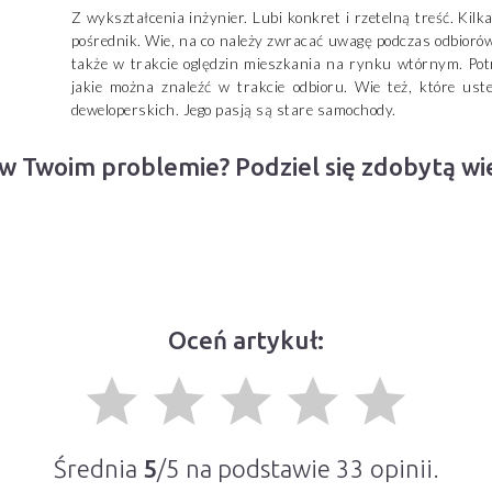
Z wykształcenia inżynier. Lubi konkret i rzetelną treść. Kil
pośrednik. Wie, na co należy zwracać uwagę podczas odbiorów
także w trakcie oględzin mieszkania na rynku wtórnym. Potr
jakie można znaleźć w trakcie odbioru. Wie też, które ust
deweloperskich. Jego pasją są stare samochody.
 w Twoim problemie? Podziel się zdobytą w
Oceń artykuł:
grade
grade
grade
grade
grade
Średnia
5
/5 na podstawie
33
opinii.