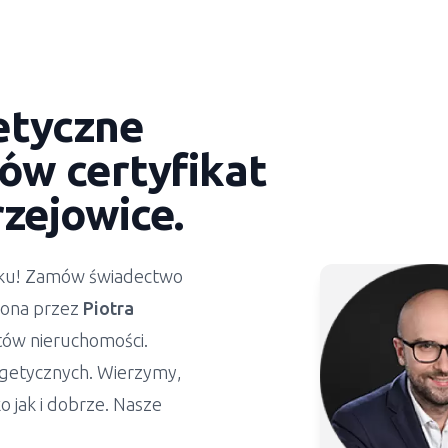
etyczne
ów certyfikat
rzejowice
.
ynku! Zamów świadectwo
żona przez
Piotra
stów nieruchomości.
getycznych. Wierzymy,
 jak i dobrze. Nasze