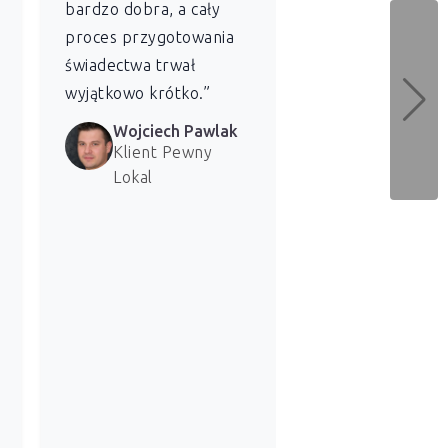
bardzo dobra, a cały
energetycznej dl
proces przygotowania
naszych lokali. 
świadectwa trwał
bardzo zadowolen
wyjątkowo krótko.”
usługi.”
Wojciech Pawlak
Marzena 
Klient Pewny
Klientka 
Lokal
Lokal