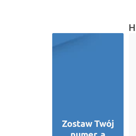
H
Zostaw Twój
numer, a