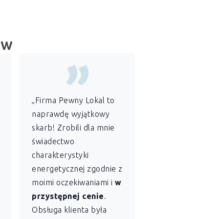
ów
„Firma Pewny Lokal to
„Jako
administr
naprawdę wyjątkowy
wspólnoty
skarb! Zrobili dla mnie
mieszkaniowej
świadectwo
szczególnie ce
charakterystyki
sobie profesjon
energetycznej zgodnie z
szybkość
z jaką
moimi oczekiwaniami i
w
Lokal sporządził
przystępnej cenie
.
świadectwo
Obsługa klienta była
charakterystyki