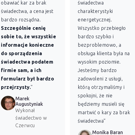
obawiać kar za brak
świadectwa
świadectwa, a cena jest
charakterystyki
bardzo rozsądna.
energetycznej.
Szczególnie cenię
Wszystko przebiegło
sobie to, że wszystkie
bardzo szybko i
informacje konieczne
bezproblemowo, a
do sporządzenia
obsługa klienta była na
świadectwa podałem
wysokim poziomie.
firmie sam, a ich
Jesteśmy bardzo
formularz był bardzo
zadowoleni z usługi,
przejrzysty.
”
którą otrzymaliśmy i
spokojni, że nie
Marek
Augustyniak
będziemy musieli się
Wykonał
martwić o kary za brak
świadectwo w
świadectwa”
Czerwcu
Monika Baran