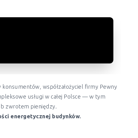
ony konsumentów, współzałożyciel firmy Pewny
mpleksowe usługi w całej Polsce — w tym
lub zwrotem pieniędzy.
ości energetycznej budynków.