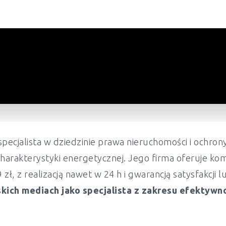
pecjalista w dziedzinie prawa nieruchomości i ochr
harakterystyki energetycznej. Jego firma oferuje ko
ł, z realizacją nawet w 24 h i gwarancją satysfakcji 
kich mediach jako specjalista z zakresu efektywn