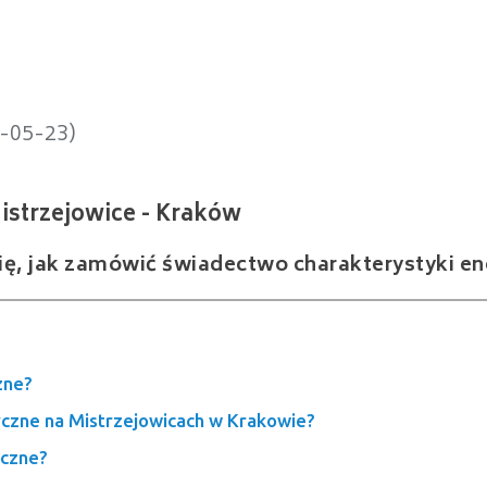
zejowice - Kraków
4-05-23)
się, jak zamówić świadectwo charakterystyki en
zne?
czne na Mistrzejowicach w Krakowie?
yczne?