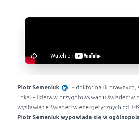
Piotr Semeniuk
– doktor nauk prawnych, s
Lokal – lidera w przygotowywaniu świadectw c
wystawianie świadectw energetycznych od 149 z
Piotr Semeniuk wypowiada się w ogólnopols