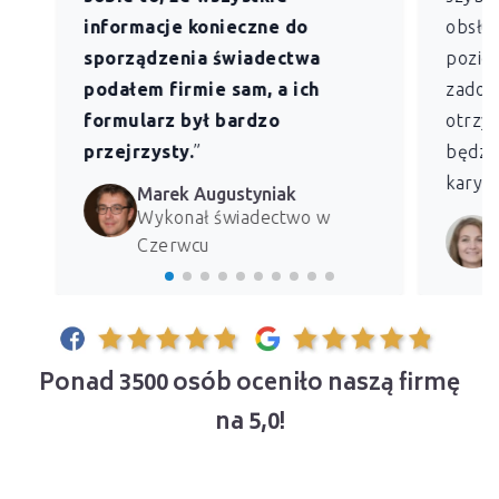
informacje konieczne do
obsług
sporządzenia świadectwa
pozio
podałem firmie sam, a ich
zadowo
formularz był bardzo
otrzym
przejrzysty.
”
będzie
kary z
Marek Augustyniak
Wykonał świadectwo w
Czerwcu
Ponad 3500 osób oceniło naszą firmę
na 5,0!