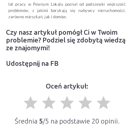
lat pracy w Pewnym Lokalu poznał od podszewki większość
problemów, z jakimi borykają się nabywcy nieruchomości,
zarówno mieszkań, jak i domów.
Czy nasz artykuł pomógł Ci w Twoim
problemie? Podziel się zdobytą wiedzą
ze znajomymi!
Udostępnij na FB
Oceń artykuł:
grade
grade
grade
grade
grade
Średnia
5
/5 na podstawie
20
opinii.