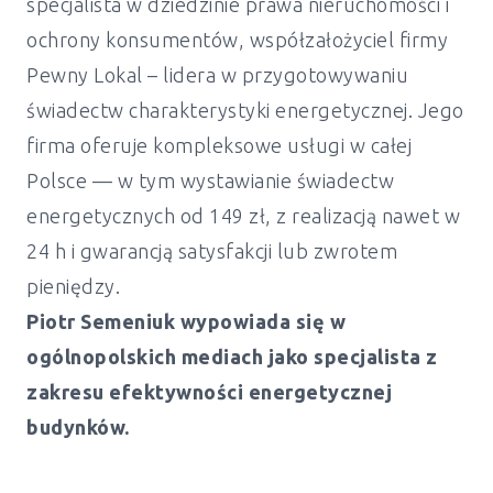
specjalista w dziedzinie prawa nieruchomości i
ochrony konsumentów, współzałożyciel firmy
Pewny Lokal – lidera w przygotowywaniu
świadectw charakterystyki energetycznej. Jego
firma oferuje kompleksowe usługi w całej
Polsce — w tym wystawianie świadectw
energetycznych od 149 zł, z realizacją nawet w
24 h i gwarancją satysfakcji lub zwrotem
pieniędzy.
Piotr Semeniuk wypowiada się w
ogólnopolskich mediach jako specjalista z
zakresu efektywności energetycznej
budynków.
Świadectwo energetyczne mieszkanie i
dom Olszówka - od 149 zł