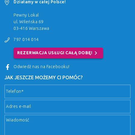
Działamy w całej Polsce!
Pewny Lokal
ul. Wileńska 69
03-416 Warszawa
797 014 014
chevron_right
REZERWACJA USŁUGI CAŁĄ DOBĘ!
Odwiedź nas na Facebooku!
JAK JESZCZE MOŻEMY CI POMÓC?