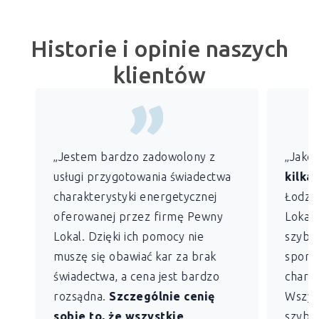
Historie i opinie naszych
klientów
„Jestem bardzo zadowolony z
„Jako
usługi przygotowania świadectwa
kilkan
charakterystyki energetycznej
Łodzi)
oferowanej przez firmę Pewny
Lokal 
Lokal. Dzięki ich pomocy nie
szybko
muszę się obawiać kar za brak
sporz
świadectwa, a cena jest bardzo
charak
rozsądna.
Szczególnie cenię
Wszys
sobie to, że wszystkie
szybk