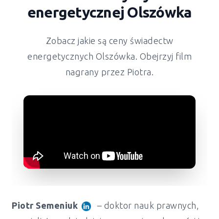
energetycznej Olszówka
Zobacz jakie są ceny świadectw
energetycznych Olszówka. Obejrzyj film
nagrany przez Piotra.
Piotr Semeniuk
– doktor nauk prawnych,