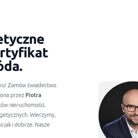
etyczne
rtyfikat
óda.
ynku! Zamów świadectwo
żona przez
Piotra
stów nieruchomości.
getycznych. Wierzymy,
 jak i dobrze. Nasze