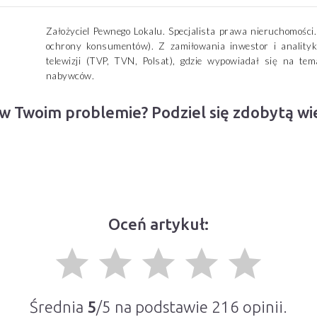
Założyciel Pewnego Lokalu. Specjalista prawa nieruchomośc
ochrony konsumentów). Z zamiłowania inwestor i analityk
telewizji (TVP, TVN, Polsat), gdzie wypowiadał się na t
nabywców.
 w Twoim problemie? Podziel się zdobytą w
Oceń artykuł:
grade
grade
grade
grade
grade
Średnia
5
/5 na podstawie
216
opinii.