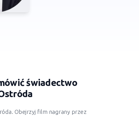
zamówić świadectwo
 Ostróda
óda. Obejrzyj film nagrany przez