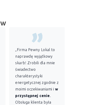
ów
„Firma Pewny Lokal to
„Jako
administr
naprawdę wyjątkowy
wspólnoty
skarb! Zrobili dla mnie
mieszkaniowej
świadectwo
szczególnie ce
charakterystyki
sobie profesjon
energetycznej zgodnie z
szybkość
z jaką
moimi oczekiwaniami i
w
Lokal sporządził
przystępnej cenie
.
świadectwo
Obsługa klienta była
charakterystyki