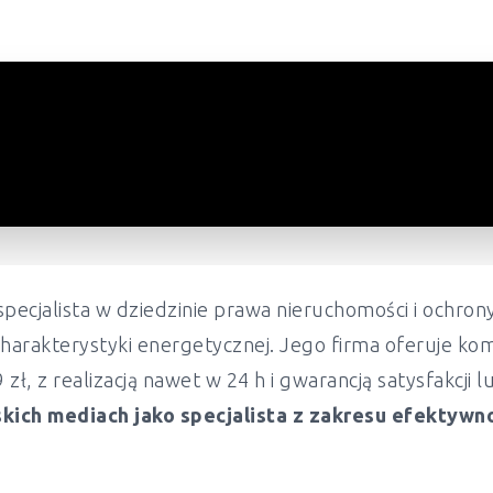
pecjalista w dziedzinie prawa nieruchomości i ochr
harakterystyki energetycznej. Jego firma oferuje ko
ł, z realizacją nawet w 24 h i gwarancją satysfakcji 
kich mediach jako specjalista z zakresu efektywn