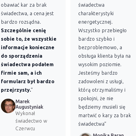
obawiać kar za brak
świadectwa
świadectwa, a cena jest
charakterystyki
bardzo rozsądna.
energetycznej.
Szczególnie cenię
Wszystko przebiegło
sobie to, że wszystkie
bardzo szybko i
informacje konieczne
bezproblemowo, a
do sporządzenia
obsługa klienta była na
świadectwa podałem
wysokim poziomie.
firmie sam, a ich
Jesteśmy bardzo
formularz był bardzo
zadowoleni z usługi,
przejrzysty.
”
którą otrzymaliśmy i
spokojni, że nie
Marek
Augustyniak
będziemy musieli się
Wykonał
martwić o kary za brak
świadectwo w
świadectwa”
Czerwcu
Monika Baran