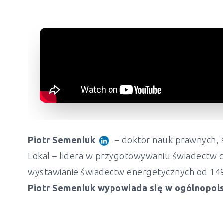
Piotr Semeniuk
– doktor nauk prawnych, s
Lokal – lidera w przygotowywaniu świadectw c
wystawianie świadectw energetycznych od 149 z
Piotr Semeniuk wypowiada się w ogólnopols