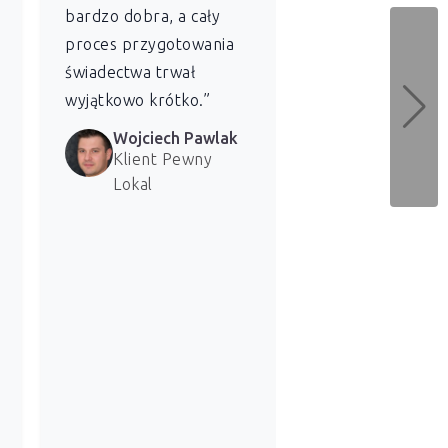
bardzo dobra, a cały
energetycznej dl
proces przygotowania
naszych lokali. 
świadectwa trwał
bardzo zadowolen
wyjątkowo krótko.”
usługi.”
Wojciech Pawlak
Marzena 
Klient Pewny
Klientka 
Lokal
Lokal