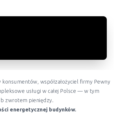
ony konsumentów, współzałożyciel firmy Pewny
mpleksowe usługi w całej Polsce — w tym
lub zwrotem pieniędzy.
ości energetycznej budynków.