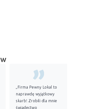
ów
„Firma Pewny Lokal to
„Jako
administr
naprawdę wyjątkowy
wspólnoty
skarb! Zrobili dla mnie
mieszkaniowej
świadectwo
szczególnie ce