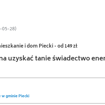
nie i dom Piecki - od 149 zł
4-05-28)
żna uzyskać tanie świadectwo ene
w gminie Piecki