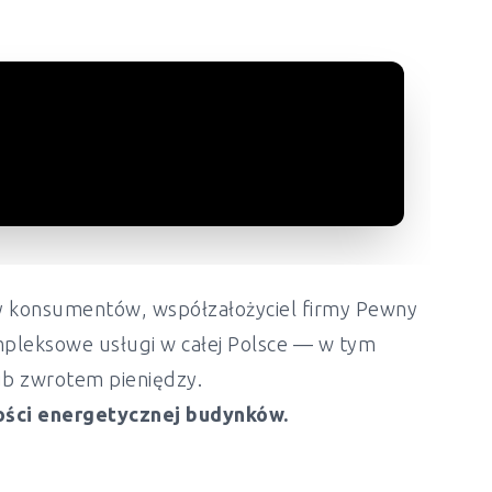
ony konsumentów, współzałożyciel firmy Pewny
mpleksowe usługi w całej Polsce — w tym
lub zwrotem pieniędzy.
ości energetycznej budynków.