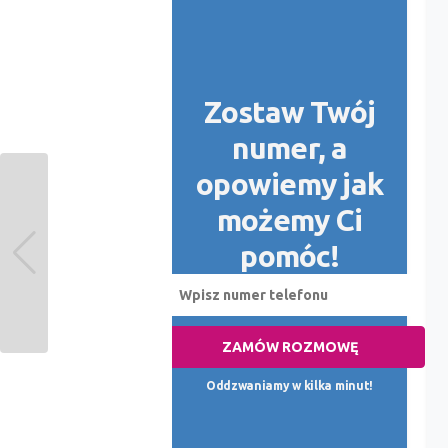
Zostaw Twój
numer, a
opowiemy jak
możemy Ci
pomóc!
ZAMÓW ROZMOWĘ
Oddzwaniamy w kilka minut!