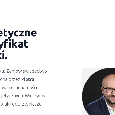
etyczne
yfikat
i
.
ynku! Zamów świadectwo
żona przez
Piotra
stów nieruchomości.
getycznych. Wierzymy,
 jak i dobrze. Nasze