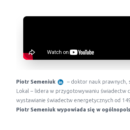
Piotr Semeniuk
– doktor nauk prawnych, s
Lokal – lidera w przygotowywaniu świadectw c
wystawianie świadectw energetycznych od 149 z
Piotr Semeniuk wypowiada się w ogólnopols