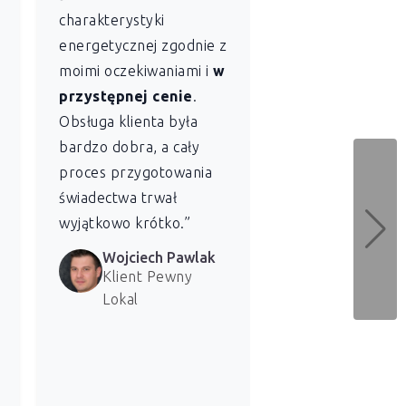
charakterystyki
sobie profesjon
energetycznej zgodnie z
szybkość
z jaką
moimi oczekiwaniami i
w
Lokal sporządził
przystępnej cenie
.
świadectwo
Obsługa klienta była
charakterystyki
bardzo dobra, a cały
energetycznej dl
proces przygotowania
naszych lokali. 
świadectwa trwał
bardzo zadowolen
wyjątkowo krótko.”
usługi.”
Wojciech Pawlak
Marzena 
Klient Pewny
Klientka 
Lokal
Lokal