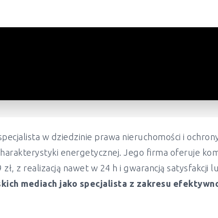
pecjalista w dziedzinie prawa nieruchomości i ochr
harakterystyki energetycznej. Jego firma oferuje ko
ł, z realizacją nawet w 24 h i gwarancją satysfakcji 
kich mediach jako specjalista z zakresu efektywn