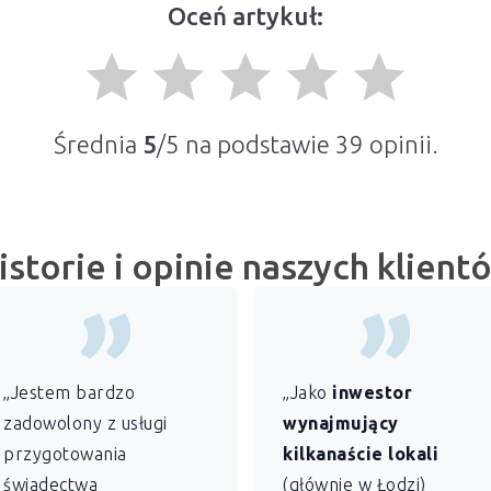
Oceń artykuł:
grade
grade
grade
grade
grade
Średnia
5
/5 na podstawie
39
opinii.
istorie i opinie naszych klient
„Jestem bardzo
„Jako
inwestor
zadowolony z usługi
wynajmujący
przygotowania
kilkanaście lokali
świadectwa
(głównie w Łodzi)