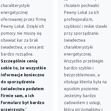
charakterystyki
chciałam pochwalić
energetycznej
Pewny Lokal za ich
oferowanej przez firmę
profesjonalizm,
Pewny Lokal. Dzięki ich
szybkość i niskie stawki
pomocy nie muszę się
przy sporządzaniu
obawiać kar za brak
świadectwa
świadectwa, a cena jest
charakterystyki
bardzo rozsądna.
energetycznej.
Szczególnie cenię
Wszystko przebiegło
sobie to, że wszystkie
bardzo szybko i
informacje konieczne
bezproblemowo, a
do sporządzenia
obsługa klienta była na
świadectwa podałem
wysokim poziomie.
firmie sam, a ich
Jesteśmy bardzo
formularz był bardzo
zadowoleni z usługi,
przejrzysty.
”
którą otrzymaliśmy i