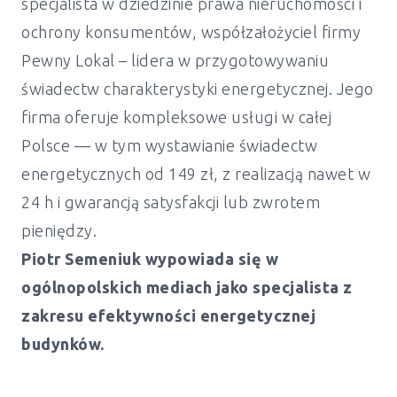
specjalista w dziedzinie prawa nieruchomości i
ochrony konsumentów, współzałożyciel firmy
Pewny Lokal – lidera w przygotowywaniu
świadectw charakterystyki energetycznej. Jego
firma oferuje kompleksowe usługi w całej
Polsce — w tym wystawianie świadectw
energetycznych od 149 zł, z realizacją nawet w
24 h i gwarancją satysfakcji lub zwrotem
pieniędzy.
Piotr Semeniuk wypowiada się w
ogólnopolskich mediach jako specjalista z
zakresu efektywności energetycznej
budynków.
Świadectwo energetyczne mieszkanie i
dom Radomin - od 149 zł