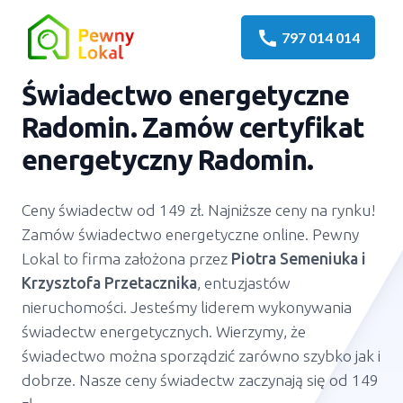
call
797 014 014
Świadectwo energetyczne
Radomin
. Zamów certyfikat
energetyczny
Radomin
.
Ceny świadectw od 149 zł. Najniższe ceny na rynku!
Zamów świadectwo energetyczne online. Pewny
Lokal to firma założona przez
Piotra Semeniuka
i
Krzysztofa Przetacznika
, entuzjastów
nieruchomości. Jesteśmy liderem wykonywania
świadectw energetycznych. Wierzymy, że
świadectwo można sporządzić zarówno szybko jak i
dobrze. Nasze ceny świadectw zaczynają się od 149