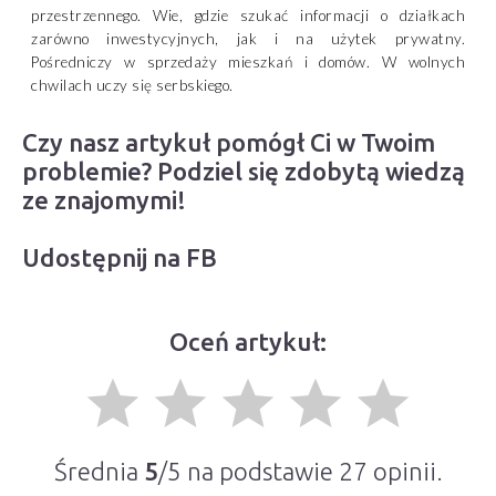
przestrzennego. Wie, gdzie szukać informacji o działkach
zarówno inwestycyjnych, jak i na użytek prywatny.
Pośredniczy w sprzedaży mieszkań i domów. W wolnych
chwilach uczy się serbskiego.
Czy nasz artykuł pomógł Ci w Twoim
problemie? Podziel się zdobytą wiedzą
ze znajomymi!
Udostępnij na FB
Oceń artykuł:
grade
grade
grade
grade
grade
Średnia
5
/5 na podstawie
27
opinii.