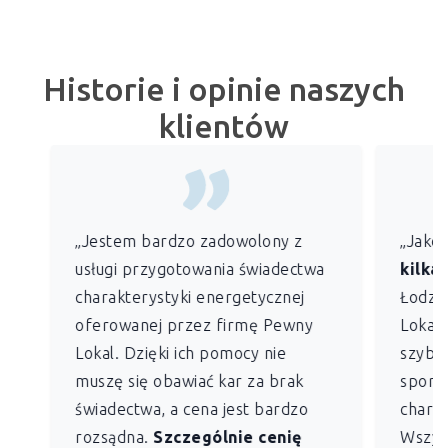
Historie i opinie naszych
klientów
„Jestem bardzo zadowolony z
„Jako
usługi przygotowania świadectwa
kilkan
charakterystyki energetycznej
Łodzi)
oferowanej przez firmę Pewny
Lokal 
Lokal. Dzięki ich pomocy nie
szybko
muszę się obawiać kar za brak
sporz
świadectwa, a cena jest bardzo
charak
rozsądna.
Szczególnie cenię
Wszys