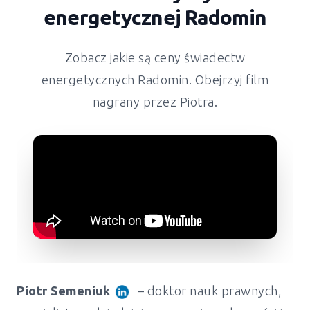
energetycznej
Radomin
Zobacz jakie są ceny świadectw
energetycznych
Radomin
. Obejrzyj film
nagrany przez Piotra.
Piotr Semeniuk
– doktor nauk prawnych,