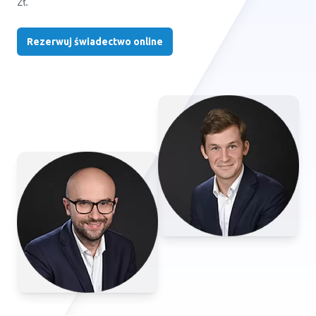
zł.
Rezerwuj świadectwo online