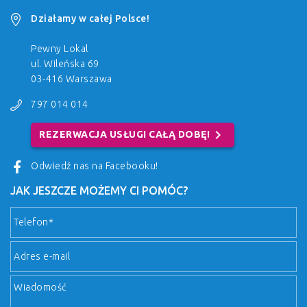
Działamy w całej Polsce!
Pewny Lokal
ul. Wileńska 69
03-416 Warszawa
797 014 014
chevron_right
REZERWACJA USŁUGI CAŁĄ DOBĘ!
Odwiedź nas na Facebooku!
JAK JESZCZE MOŻEMY CI POMÓC?