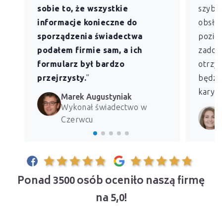
sobie to, że wszystkie
szybk
informacje konieczne do
obsług
sporządzenia świadectwa
pozio
podałem firmie sam, a ich
zadowo
formularz był bardzo
otrzym
przejrzysty.
”
będzie
kary z
Marek Augustyniak
Wykonał świadectwo w
Czerwcu
Ponad 3500 osób oceniło naszą firmę
na 5,0!