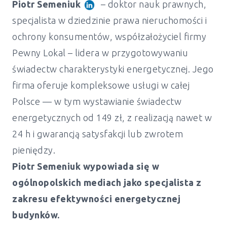
Piotr Semeniuk
– doktor nauk prawnych,
specjalista w dziedzinie prawa nieruchomości i
ochrony konsumentów, współzałożyciel firmy
Pewny Lokal – lidera w przygotowywaniu
świadectw charakterystyki energetycznej. Jego
firma oferuje kompleksowe usługi w całej
Polsce — w tym wystawianie świadectw
energetycznych od 149 zł, z realizacją nawet w
24 h i gwarancją satysfakcji lub zwrotem
pieniędzy.
Piotr Semeniuk wypowiada się w
ogólnopolskich mediach jako specjalista z
zakresu efektywności energetycznej
Świadectwo energetyczne mieszkanie i
budynków.