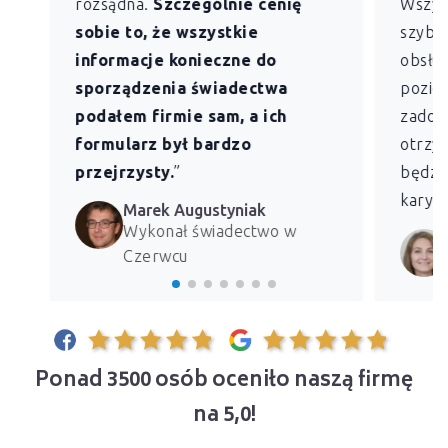
rozsądna.
Szczególnie cenię
Wszys
sobie to, że wszystkie
szybk
informacje konieczne do
obsług
sporządzenia świadectwa
pozio
podałem firmie sam, a ich
zadowo
formularz był bardzo
otrzym
przejrzysty.
”
będzie
kary z
Marek Augustyniak
Wykonał świadectwo w
Czerwcu
Ponad 3500 osób oceniło naszą firmę
na 5,0!