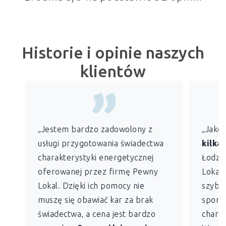
Historie i opinie naszych
klientów
„Jestem bardzo zadowolony z
„Jako
usługi przygotowania świadectwa
kilkan
charakterystyki energetycznej
Łodzi)
oferowanej przez firmę Pewny
Lokal 
Lokal. Dzięki ich pomocy nie
szybko
muszę się obawiać kar za brak
sporz
świadectwa, a cena jest bardzo
charak