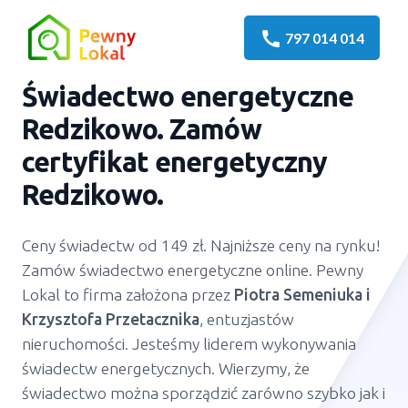
call
797 014 014
Świadectwo energetyczne
Redzikowo
. Zamów
certyfikat energetyczny
Redzikowo
.
Ceny świadectw od 149 zł. Najniższe ceny na rynku!
Zamów świadectwo energetyczne online. Pewny
Lokal to firma założona przez
Piotra Semeniuka
i
Krzysztofa Przetacznika
, entuzjastów
nieruchomości. Jesteśmy liderem wykonywania
świadectw energetycznych. Wierzymy, że
świadectwo można sporządzić zarówno szybko jak i