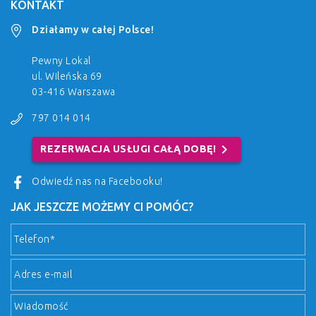
KONTAKT
Działamy w całej Polsce!
Pewny Lokal
ul. Wileńska 69
03-416 Warszawa
797 014 014
chevron_right
REZERWACJA USŁUGI CAŁĄ DOBĘ!
Odwiedź nas na Facebooku!
JAK JESZCZE MOŻEMY CI POMÓC?