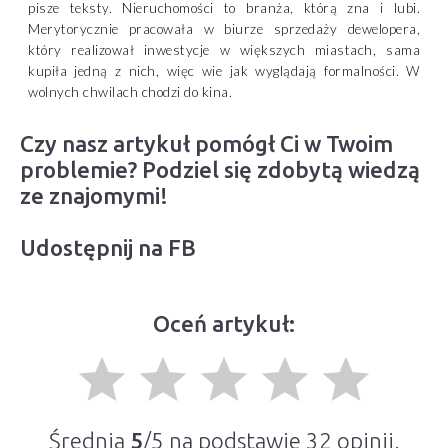
pisze teksty. Nieruchomości to branża, którą zna i lubi.
Merytorycznie pracowała w biurze sprzedaży dewelopera,
który realizował inwestycje w większych miastach, sama
kupiła jedną z nich, więc wie jak wyglądają formalności. W
wolnych chwilach chodzi do kina.
Czy nasz artykuł pomógł Ci w Twoim
problemie? Podziel się zdobytą wiedzą
ze znajomymi!
Udostępnij na FB
Oceń artykuł:
grade
grade
grade
grade
grade
Średnia
5
/5 na podstawie
32
opinii.