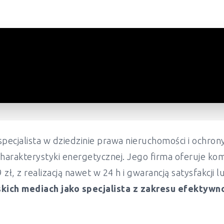
pecjalista w dziedzinie prawa nieruchomości i ochr
harakterystyki energetycznej. Jego firma oferuje ko
ł, z realizacją nawet w 24 h i gwarancją satysfakcji 
kich mediach jako specjalista z zakresu efektywn