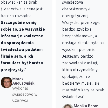
obawiać kar za brak
świadectwa
świadectwa, a cena jest
charakterystyki
bardzo rozsądna.
energetycznej.
Szczególnie cenię
Wszystko przebiegło
sobie to, że wszystkie
bardzo szybko i
informacje konieczne
bezproblemowo, a
do sporządzenia
obsługa klienta była na
świadectwa podałem
wysokim poziomie.
firmie sam, a ich
Jesteśmy bardzo
formularz był bardzo
zadowoleni z usługi,
przejrzysty.
”
którą otrzymaliśmy i
spokojni, że nie
Marek
Augustyniak
będziemy musieli się
Wykonał
martwić o kary za brak
świadectwo w
świadectwa”
Czerwcu
Monika Baran