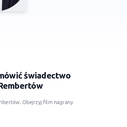
zamówić świadectwo
j Rembertów
bertów. Obejrzyj film nagrany