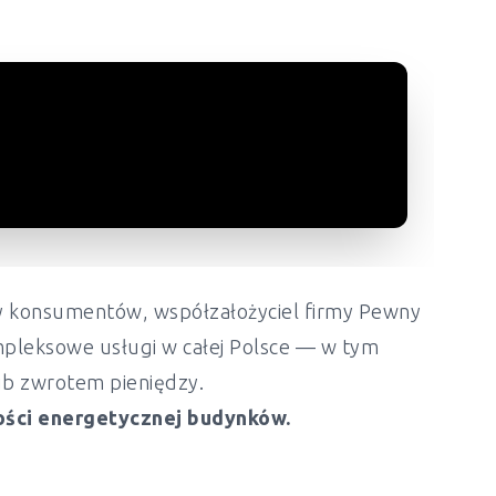
ony konsumentów, współzałożyciel firmy Pewny
mpleksowe usługi w całej Polsce — w tym
lub zwrotem pieniędzy.
ości energetycznej budynków.