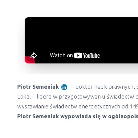
Piotr Semeniuk
– doktor nauk prawnych, s
Lokal – lidera w przygotowywaniu świadectw c
wystawianie świadectw energetycznych od 149 z
Piotr Semeniuk wypowiada się w ogólnopols