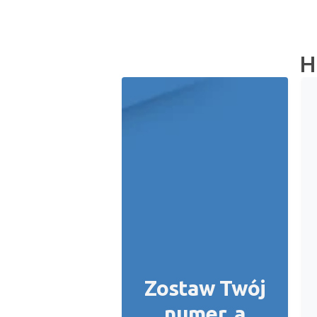
H
Zostaw Twój
numer, a