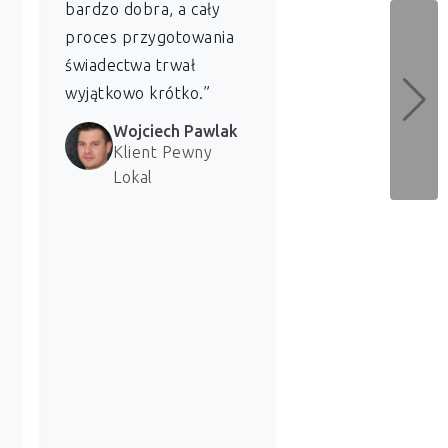
bardzo dobra, a cały
energetycznej dl
proces przygotowania
naszych lokali. 
świadectwa trwał
bardzo zadowolen
wyjątkowo krótko.”
usługi.”
Wojciech Pawlak
Marzena 
Klient Pewny
Klientka 
Lokal
Lokal