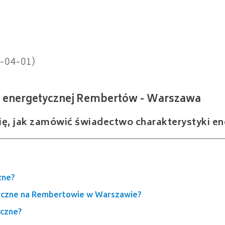
ergetycznej Rembertów - Warszawa
5-04-01)
się, jak zamówić świadectwo charakterystyki en
zne?
yczne na Rembertowie w Warszawie?
yczne?