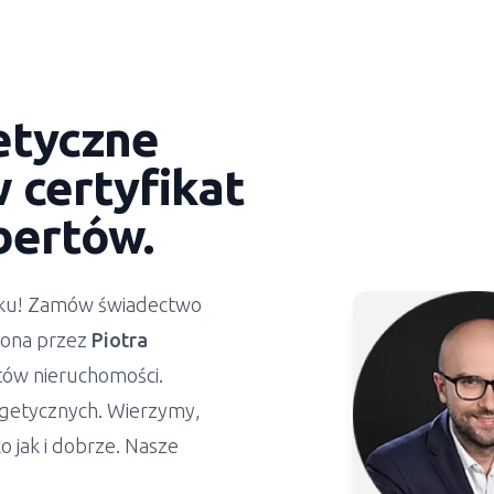
etyczne
certyfikat
bertów.
ynku! Zamów świadectwo
żona przez
Piotra
stów nieruchomości.
getycznych. Wierzymy,
 jak i dobrze. Nasze