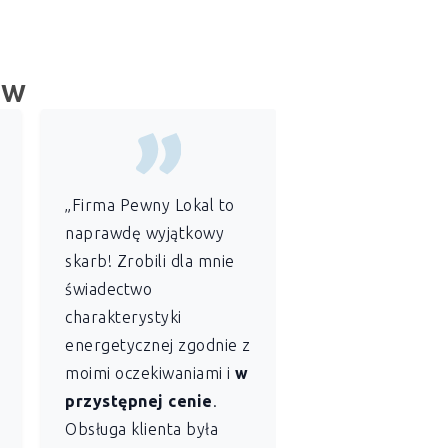
ów
„Firma Pewny Lokal to
„Jako
administr
naprawdę wyjątkowy
wspólnoty
skarb! Zrobili dla mnie
mieszkaniowej
świadectwo
szczególnie ce
charakterystyki
sobie profesjon
energetycznej zgodnie z
szybkość
z jaką
moimi oczekiwaniami i
w
Lokal sporządził
przystępnej cenie
.
świadectwo
Obsługa klienta była
charakterystyki