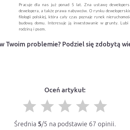
Pracuje dla nas już ponad 5 lat. Zna ustawę dewelopersk
dewelopera, a także prawa nabywców. O rynku deweloperski
filologii polskiej, która cały czas poznaje rynek nieruchomoś
budową domu. Interesuje ją inwestowanie w grunty. Lubi 
rodziną i psem.
 w Twoim problemie? Podziel się zdobytą w
Oceń artykuł:
grade
grade
grade
grade
grade
Średnia
5
/5 na podstawie
67
opinii.