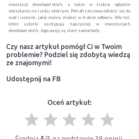
inwestycji deweloperskich, a także w trakcie oględzin
mieszkania na rynku wtórnym. Potrafi rzeczowo odnieść się do
wad i usterek, jakie można znaleźć w trakcie odbioru. Wie też,
które usterki występują najczęściej w inwestycjach
deweloperskich. Jego pasją są stare samochody.
Czy nasz artykuł pomógł Ci w Twoim
problemie? Podziel się zdobytą wiedzą
ze znajomymi!
Udostępnij na FB
Oceń artykuł:
grade
grade
grade
grade
grade
Średnia
5
/5 na podstawie
38
opinii.