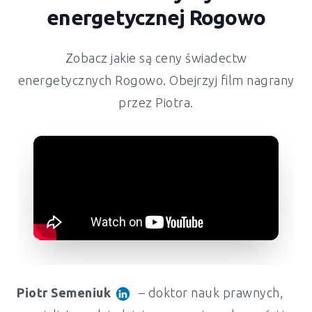
energetycznej
Rogowo
Zobacz jakie są ceny świadectw
energetycznych
Rogowo
. Obejrzyj film nagrany
przez Piotra.
Piotr Semeniuk
– doktor nauk prawnych,