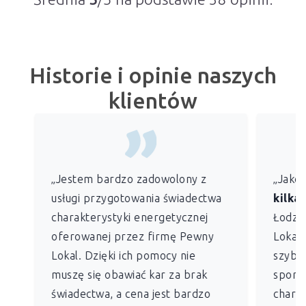
Historie i opinie naszych
klientów
„Jestem bardzo zadowolony z
„Jako
usługi przygotowania świadectwa
kilkan
charakterystyki energetycznej
Łodzi)
oferowanej przez firmę Pewny
Lokal 
Lokal. Dzięki ich pomocy nie
szybko
muszę się obawiać kar za brak
sporz
świadectwa, a cena jest bardzo
charak