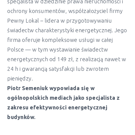
specjalista w dziedzinie prawa nieruchomości i
ochrony konsumentów, współzałożyciel firmy
Pewny Lokal – lidera w przygotowywaniu
świadectw charakterystyki energetycznej. Jego
firma oferuje kompleksowe usługi w całej
Polsce — w tym wystawianie świadectw
energetycznych od 149 zł, z realizacją nawet w
24 h i gwarancją satysfakcji lub zwrotem
pieniędzy.
Piotr Semeniuk wypowiada się w
ogólnopolskich mediach jako specjalista z
zakresu efektywności energetycznej
budynków.
Świadectwo energetyczne mieszkanie i
dom Rogowo - od 149 zł