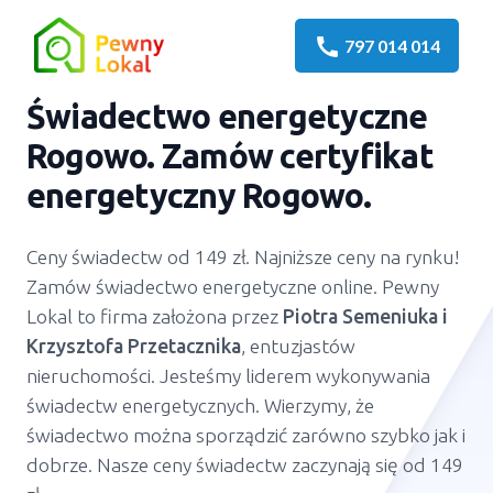
call
797 014 014
Świadectwo energetyczne
Rogowo
. Zamów certyfikat
energetyczny
Rogowo
.
Ceny świadectw od 149 zł. Najniższe ceny na rynku!
Zamów świadectwo energetyczne online. Pewny
Lokal to firma założona przez
Piotra Semeniuka
i
Krzysztofa Przetacznika
, entuzjastów
nieruchomości. Jesteśmy liderem wykonywania
świadectw energetycznych. Wierzymy, że
świadectwo można sporządzić zarówno szybko jak i
dobrze. Nasze ceny świadectw zaczynają się od 149