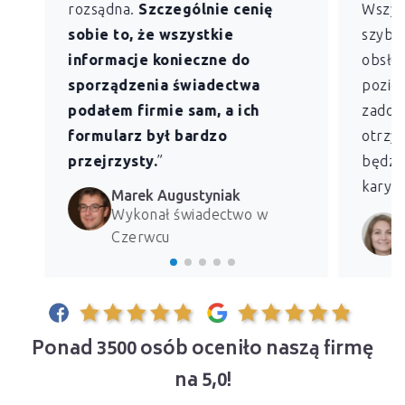
rozsądna.
Szczególnie cenię
Wszys
sobie to, że wszystkie
szybk
informacje konieczne do
obsług
sporządzenia świadectwa
pozio
podałem firmie sam, a ich
zadowo
formularz był bardzo
otrzym
przejrzysty.
”
będzie
kary z
Marek Augustyniak
Wykonał świadectwo w
Czerwcu
Ponad 3500 osób oceniło naszą firmę
na 5,0!