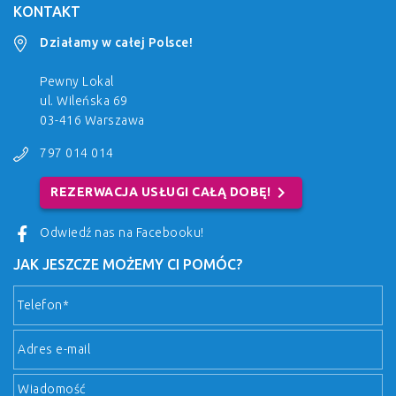
KONTAKT
Działamy w całej Polsce!
Pewny Lokal
ul. Wileńska 69
03-416 Warszawa
797 014 014
chevron_right
REZERWACJA USŁUGI CAŁĄ DOBĘ!
Odwiedź nas na Facebooku!
JAK JESZCZE MOŻEMY CI POMÓC?