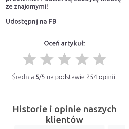
ze znajomymi!
Udostępnij na FB
Oceń artykuł:
grade
grade
grade
grade
grade
Średnia
5
/5 na podstawie
254
opinii.
Historie i opinie naszych
klientów