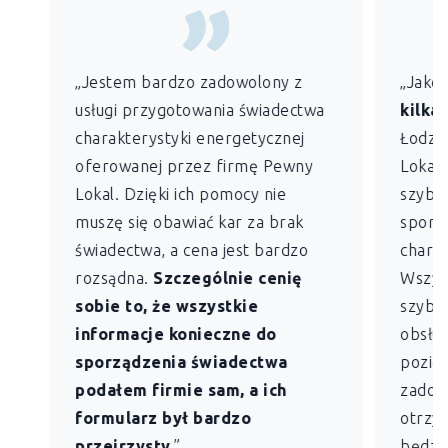
„Jestem bardzo zadowolony z
„Jako
usługi przygotowania świadectwa
kilkan
charakterystyki energetycznej
Łodzi)
oferowanej przez firmę Pewny
Lokal 
Lokal. Dzięki ich pomocy nie
szybko
muszę się obawiać kar za brak
sporz
świadectwa, a cena jest bardzo
charak
rozsądna.
Szczególnie cenię
Wszys
sobie to, że wszystkie
szybk
informacje konieczne do
obsług
sporządzenia świadectwa
pozio
podałem firmie sam, a ich
zadowo
formularz był bardzo
otrzym
przejrzysty.
”
będzie