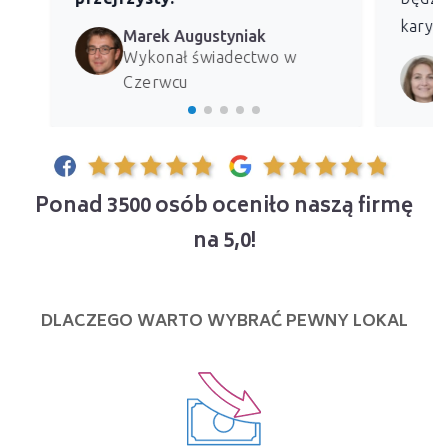
kary z
Marek Augustyniak
Wykonał świadectwo w
Czerwcu
Ponad 3500 osób oceniło naszą firmę
na 5,0!
DLACZEGO WARTO WYBRAĆ PEWNY LOKAL