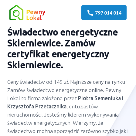
call
797 014 014
Świadectwo energetyczne
Skierniewice
. Zamów
certyfikat energetyczny
Skierniewice
.
Ceny świadectw od 149 zł. Najniższe ceny na rynku!
Zamów świadectwo energetyczne online. Pewny
Lokal to firma założona przez
Piotra Semeniuka
i
Krzysztofa Przetacznika
, entuzjastów
nieruchomości. Jesteśmy liderem wykonywania
świadectw energetycznych. Wierzymy, że
świadectwo można sporządzić zarówno szybko jak i