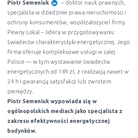
Piotr Semeniuk
– doktor nauk prawnych,
specjalista w dziedzinie prawa nieruchomości i
ochrony konsumentów, współzałożyciel firmy
Pewny Lokal – lidera w przygotowywaniu
świadectw charakterystyki energetycznej. Jego
firma oferuje kompleksowe usługi w całej
Polsce — w tym wystawianie świadectw
energetycznych od 149 zł, z realizacją nawet w
24 h i gwarancją satysfakcji lub zwrotem
pieniędzy.
Piotr Semeniuk wypowiada się w
ogólnopolskich mediach jako specjalista z
zakresu efektywności energetycznej
Świadectwo energetyczne mieszkanie i
budynków.