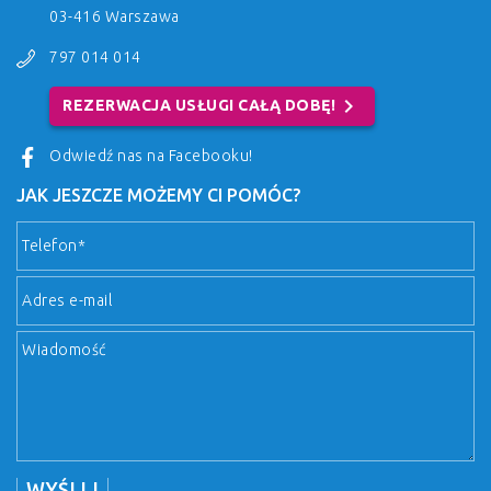
03-416 Warszawa
797 014 014
chevron_right
REZERWACJA USŁUGI CAŁĄ DOBĘ!
Odwiedź nas na Facebooku!
JAK JESZCZE MOŻEMY CI POMÓC?