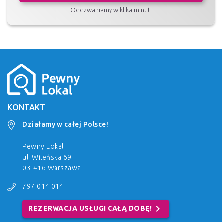
Oddzwaniamy w klika minut!
KONTAKT
Działamy w całej Polsce!
Pewny Lokal
ul. Wileńska 69
03-416 Warszawa
797 014 014
chevron_right
REZERWACJA USŁUGI CAŁĄ DOBĘ!