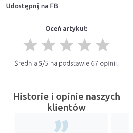
Udostępnij na FB
Oceń artykuł:
grade
grade
grade
grade
grade
Średnia
5
/5 na podstawie
67
opinii.
Historie i opinie naszych
klientów