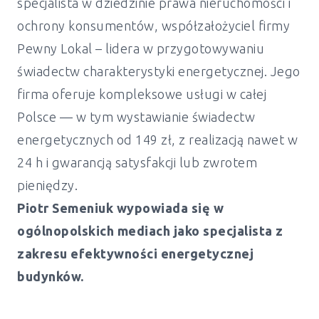
specjalista w dziedzinie prawa nieruchomości i
ochrony konsumentów, współzałożyciel firmy
Pewny Lokal – lidera w przygotowywaniu
świadectw charakterystyki energetycznej. Jego
firma oferuje kompleksowe usługi w całej
Polsce — w tym wystawianie świadectw
energetycznych od 149 zł, z realizacją nawet w
24 h i gwarancją satysfakcji lub zwrotem
pieniędzy.
Piotr Semeniuk wypowiada się w
ogólnopolskich mediach jako specjalista z
zakresu efektywności energetycznej
budynków.
Świadectwo energetyczne mieszkanie i
dom Skoki - od 149 zł