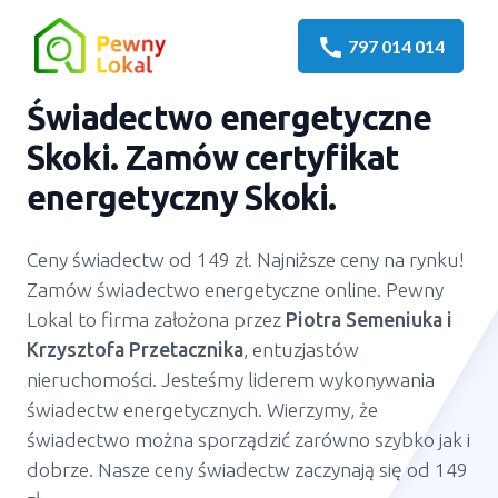
call
797 014 014
Świadectwo energetyczne
Skoki
. Zamów certyfikat
energetyczny
Skoki
.
Ceny świadectw od 149 zł. Najniższe ceny na rynku!
Zamów świadectwo energetyczne online. Pewny
Lokal to firma założona przez
Piotra Semeniuka
i
Krzysztofa Przetacznika
, entuzjastów
nieruchomości. Jesteśmy liderem wykonywania
świadectw energetycznych. Wierzymy, że
świadectwo można sporządzić zarówno szybko jak i
dobrze. Nasze ceny świadectw zaczynają się od 149