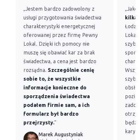
„Jestem bardzo zadowolony z
„Jako
usługi przygotowania świadectwa
kilkan
charakterystyki energetycznej
Łodzi)
oferowanej przez firmę Pewny
Lokal 
Lokal. Dzięki ich pomocy nie
szybko
muszę się obawiać kar za brak
sporz
świadectwa, a cena jest bardzo
charak
rozsądna.
Szczególnie cenię
Wszys
sobie to, że wszystkie
szybk
informacje konieczne do
obsług
sporządzenia świadectwa
pozio
podałem firmie sam, a ich
zadowo
formularz był bardzo
otrzym
przejrzysty.
”
będzie
kary z
Marek Augustyniak