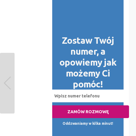
Zostaw Twój
numer, a
opowiemy jak
możemy Ci
pomóc!
ZAMÓW ROZMOWĘ
Oddzwaniamy w kilka minut!