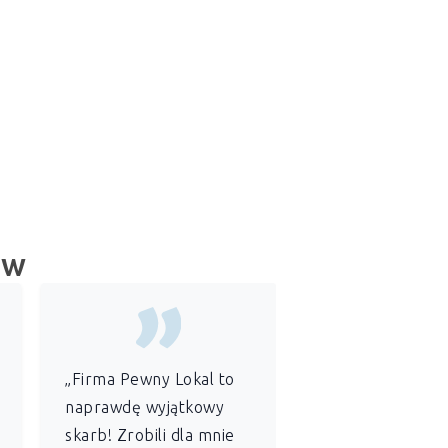
ów
„Firma Pewny Lokal to
„Jako
administr
naprawdę wyjątkowy
wspólnoty
skarb! Zrobili dla mnie
mieszkaniowej