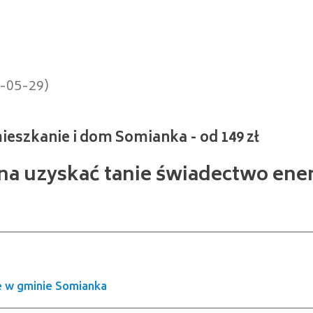
anie i dom Somianka - od 149 zł
4-05-29)
żna uzyskać tanie świadectwo ene
 w gminie Somianka