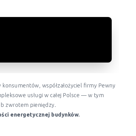
ony konsumentów, współzałożyciel firmy Pewny
mpleksowe usługi w całej Polsce — w tym
lub zwrotem pieniędzy.
ości energetycznej budynków.