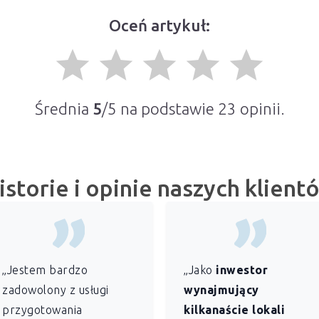
Oceń artykuł:
grade
grade
grade
grade
grade
Średnia
5
/5 na podstawie
23
opinii.
istorie i opinie naszych klient
„Jestem bardzo
„Jako
inwestor
zadowolony z usługi
wynajmujący
przygotowania
kilkanaście lokali