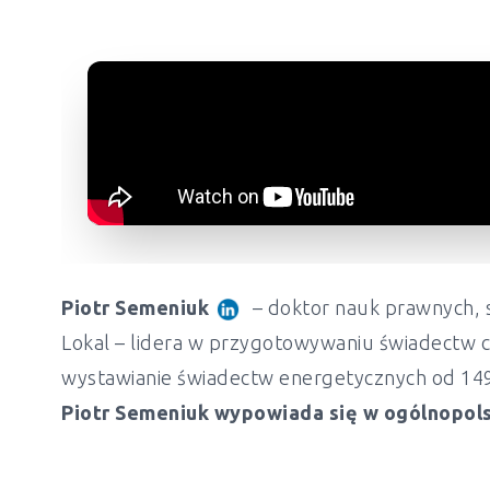
Piotr Semeniuk
– doktor nauk prawnych, s
Lokal – lidera w przygotowywaniu świadectw c
wystawianie świadectw energetycznych od 149 z
Piotr Semeniuk wypowiada się w ogólnopols