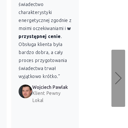
świadectwo
szczególnie ce
charakterystyki
sobie profesjon
energetycznej zgodnie z
szybkość
z jaką
moimi oczekiwaniami i
w
Lokal sporządził
przystępnej cenie
.
świadectwo
Obsługa klienta była
charakterystyki
bardzo dobra, a cały
energetycznej dl
proces przygotowania
naszych lokali. 
świadectwa trwał
bardzo zadowolen
wyjątkowo krótko.”
usługi.”
Wojciech Pawlak
Marzena 
Klient Pewny
Klientka 
Lokal
Lokal