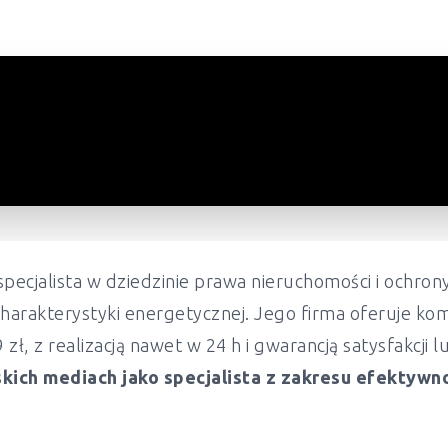
pecjalista w dziedzinie prawa nieruchomości i ochr
harakterystyki energetycznej. Jego firma oferuje ko
ł, z realizacją nawet w 24 h i gwarancją satysfakcji 
kich mediach jako specjalista z zakresu efektywn