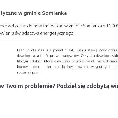
tyczne w gminie Somianka
nergetyczne domów i mieszkań w gminie Somianka od 200
ówienia świadectwa energetycznego.
Pracuje dla nas już ponad 5 lat. Zna ustawę dewelopersk
dewelopera, a także prawa nabywców. O rynku deweloperski
filologii polskiej, która cały czas poznaje rynek nieruchomoś
budową domu. Interesuje ją inwestowanie w grunty. Lubi 
rodziną i psem.
 w Twoim problemie? Podziel się zdobytą w