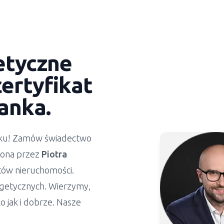
etyczne
ertyfikat
anka
.
ynku! Zamów świadectwo
żona przez
Piotra
stów nieruchomości.
getycznych. Wierzymy,
 jak i dobrze. Nasze