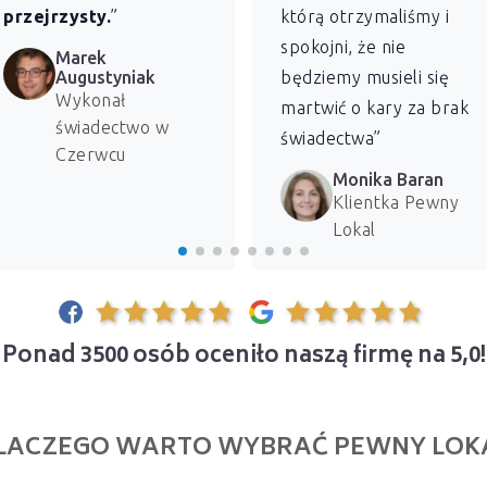
przejrzysty.
”
którą otrzymaliśmy i
spokojni, że nie
Marek
Augustyniak
będziemy musieli się
Wykonał
martwić o kary za brak
świadectwo w
świadectwa”
Czerwcu
Monika Baran
Klientka Pewny
Lokal
Ponad 3500 osób oceniło naszą firmę na 5,0!
LACZEGO WARTO WYBRAĆ PEWNY LOK