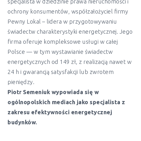
specjalista w dziedzinie prawa nieruchomości i
ochrony konsumentów, współzałożyciel firmy
Pewny Lokal – lidera w przygotowywaniu
świadectw charakterystyki energetycznej. Jego
firma oferuje kompleksowe usługi w całej
Polsce — w tym wystawianie świadectw
energetycznych od 149 zł, z realizacją nawet w
24 h i gwarancją satysfakcji lub zwrotem
pieniędzy.
Piotr Semeniuk wypowiada się w
ogólnopolskich mediach jako specjalista z
zakresu efektywności energetycznej
budynków.
Świadectwo energetyczne mieszkanie i
dom Śrem - od 149 zł