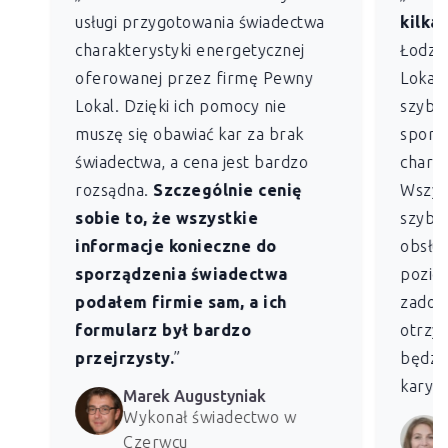
usługi przygotowania świadectwa
kilkan
charakterystyki energetycznej
Łodzi)
oferowanej przez firmę Pewny
Lokal 
Lokal. Dzięki ich pomocy nie
szybko
muszę się obawiać kar za brak
sporz
świadectwa, a cena jest bardzo
charak
rozsądna.
Szczególnie cenię
Wszys
sobie to, że wszystkie
szybk
informacje konieczne do
obsług
sporządzenia świadectwa
pozio
podałem firmie sam, a ich
zadowo
formularz był bardzo
otrzym
przejrzysty.
”
będzie
kary z
Marek Augustyniak
Wykonał świadectwo w
Czerwcu