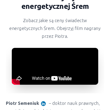
energetycznej Śrem
Zobacz jakie są ceny świadectw
energetycznych Śrem. Obejrzyj film nagrany
przez Piotra.
Piotr Semeniuk
– doktor nauk prawnych,