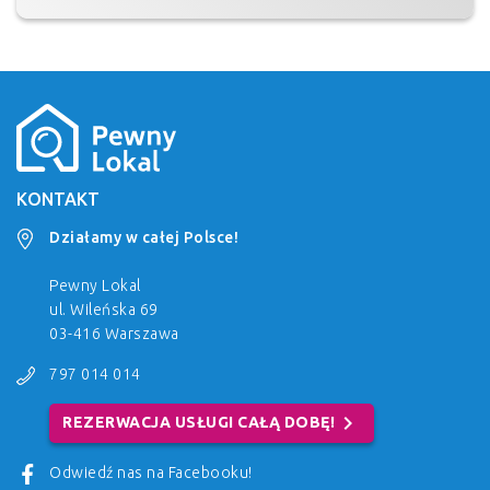
KONTAKT
Działamy w całej Polsce!
Pewny Lokal
ul. Wileńska 69
03-416 Warszawa
797 014 014
chevron_right
REZERWACJA USŁUGI CAŁĄ DOBĘ!
Odwiedź nas na Facebooku!