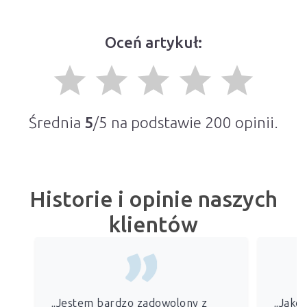
Oceń artykuł:
grade
grade
grade
grade
grade
Średnia
5
/5 na podstawie
200
opinii.
Historie i opinie naszych
klientów
„Jestem bardzo zadowolony z
„Jako