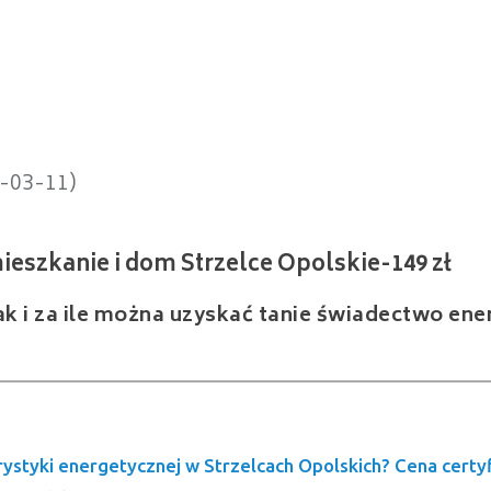
anie i dom Strzelce Opolskie-149 zł
4-03-11)
ak i za ile można uzyskać tanie świadectwo en
rystyki energetycznej w Strzelcach Opolskich? Cena cert