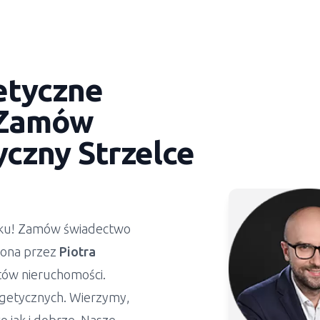
etyczne
 Zamów
tyczny
Strzelce
ynku! Zamów świadectwo
żona przez
Piotra
stów nieruchomości.
getycznych. Wierzymy,