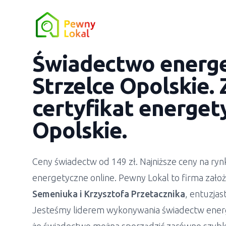
Świadectwo energ
Strzelce Opolskie
.
certyfikat energe
Opolskie
.
Ceny świadectw od 149 zł. Najniższe ceny na r
energetyczne online. Pewny Lokal to firma zało
Semeniuka
i
Krzysztofa Przetacznika
, entuzja
Jesteśmy liderem wykonywania świadectw ener