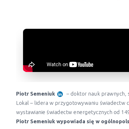
Piotr Semeniuk
– doktor nauk prawnych, s
Lokal – lidera w przygotowywaniu świadectw c
wystawianie świadectw energetycznych od 149 z
Piotr Semeniuk wypowiada się w ogólnopols