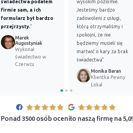
świadectwa podałem
wysokim poziomie.
firmie sam, a ich
Jesteśmy bardzo
formularz był bardzo
zadowoleni z usługi,
przejrzysty.
”
którą otrzymaliśmy i
spokojni, że nie
Marek
Augustyniak
będziemy musieli się
Wykonał
martwić o kary za brak
świadectwo w
świadectwa”
Czerwcu
Monika Baran
Klientka Pewny
Lokal
Ponad 3500 osób oceniło naszą firmę na 5,0!