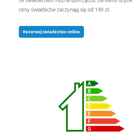
że świadectwo można sporządzić zarówno szybko
ceny świadectw zaczynają się od 149 zł.
Rezerwuj świadectwo online