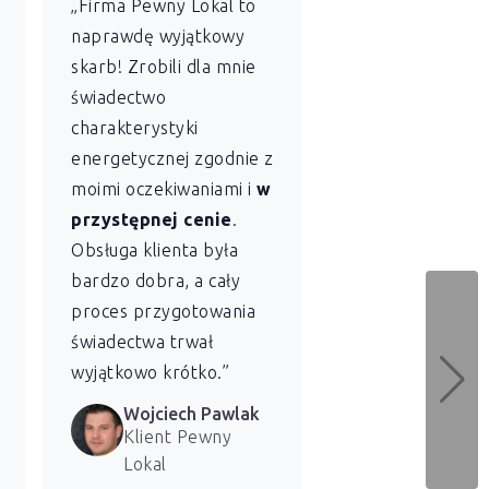
„Firma Pewny Lokal to
„Jako
administr
naprawdę wyjątkowy
wspólnoty
skarb! Zrobili dla mnie
mieszkaniowej
świadectwo
szczególnie ce
charakterystyki
sobie profesjon
energetycznej zgodnie z
szybkość
z jaką
moimi oczekiwaniami i
w
Lokal sporządził
przystępnej cenie
.
świadectwo
Obsługa klienta była
charakterystyki
bardzo dobra, a cały
energetycznej dl
proces przygotowania
naszych lokali. 
świadectwa trwał
bardzo zadowolen
wyjątkowo krótko.”
usługi.”
Wojciech Pawlak
Marzena 
Klient Pewny
Klientka 
Lokal
Lokal