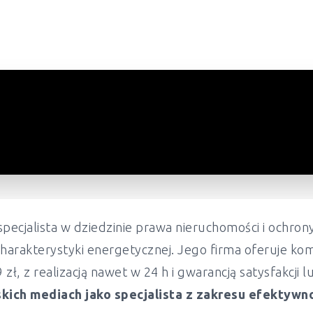
pecjalista w dziedzinie prawa nieruchomości i ochr
harakterystyki energetycznej. Jego firma oferuje ko
ł, z realizacją nawet w 24 h i gwarancją satysfakcji 
kich mediach jako specjalista z zakresu efektywn