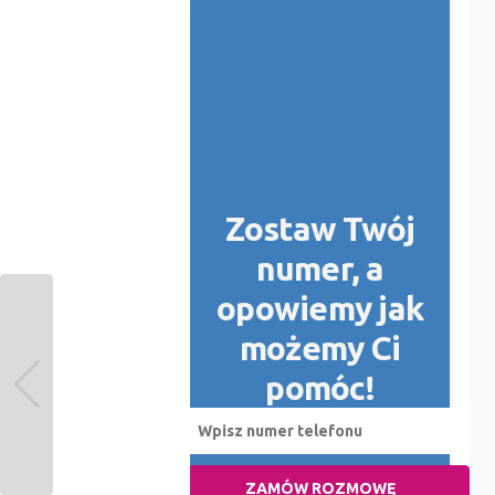
Zostaw Twój
numer, a
opowiemy jak
możemy Ci
pomóc!
ZAMÓW ROZMOWĘ