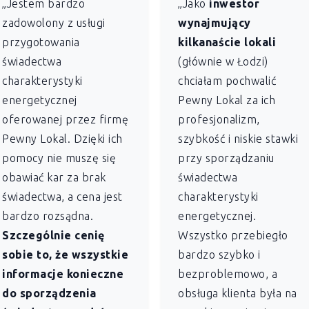
„Jestem bardzo
„Jako
inwestor
zadowolony z usługi
wynajmujący
przygotowania
kilkanaście lokali
świadectwa
(głównie w Łodzi)
charakterystyki
chciałam pochwalić
energetycznej
Pewny Lokal za ich
oferowanej przez firmę
profesjonalizm,
Pewny Lokal. Dzięki ich
szybkość i niskie stawki
pomocy nie muszę się
przy sporządzaniu
obawiać kar za brak
świadectwa
świadectwa, a cena jest
charakterystyki
bardzo rozsądna.
energetycznej.
Szczególnie cenię
Wszystko przebiegło
sobie to, że wszystkie
bardzo szybko i
informacje konieczne
bezproblemowo, a
do sporządzenia
obsługa klienta była na