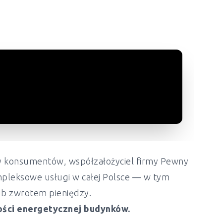
ony konsumentów, współzałożyciel firmy Pewny
mpleksowe usługi w całej Polsce — w tym
lub zwrotem pieniędzy.
ości energetycznej budynków.