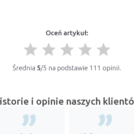
Oceń artykuł:
grade
grade
grade
grade
grade
Średnia
5
/5 na podstawie
111
opinii.
istorie i opinie naszych klient