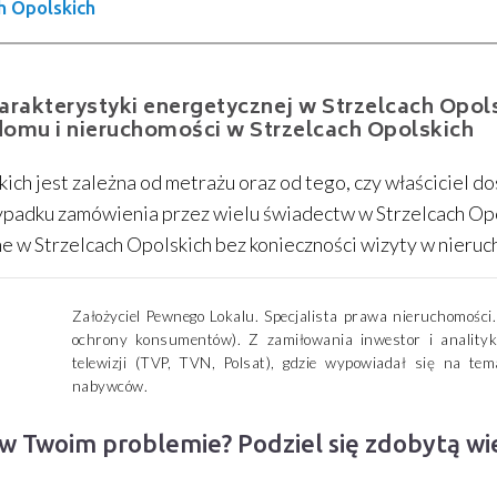
h Opolskich
arakterystyki energetycznej w Strzelcach Opols
omu i nieruchomości w Strzelcach Opolskich
ch jest zależna od metrażu oraz od tego, czy właściciel d
rzypadku zamówienia przez wielu świadectw w Strzelcach Opo
 w Strzelcach Opolskich bez konieczności wizyty w nieruc
Założyciel Pewnego Lokalu. Specjalista prawa nieruchomośc
ochrony konsumentów). Z zamiłowania inwestor i analityk
telewizji (TVP, TVN, Polsat), gdzie wypowiadał się na t
nabywców.
 w Twoim problemie? Podziel się zdobytą w