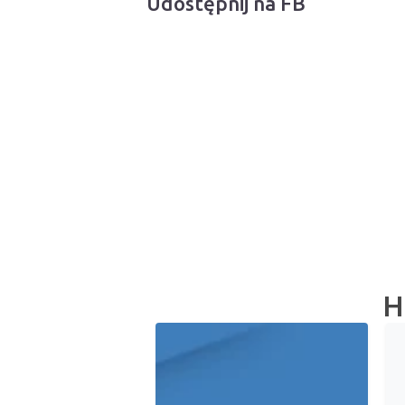
Udostępnij na FB
H