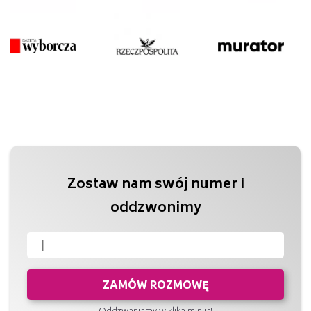
Zostaw nam swój numer i
oddzwonimy
ZAMÓW ROZMOWĘ
Oddzwaniamy w klika minut!