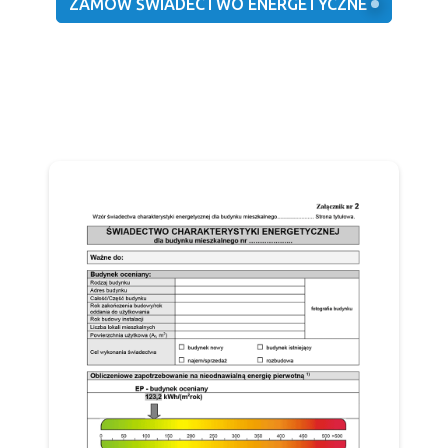
ZAMÓW ŚWIADECTWO ENERGETYCZNE