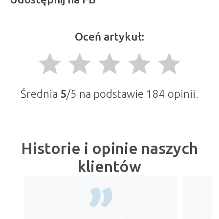
Oceń artykuł:
grade
grade
grade
grade
grade
Średnia
5
/5 na podstawie
184
opinii.
Historie i opinie naszych
klientów