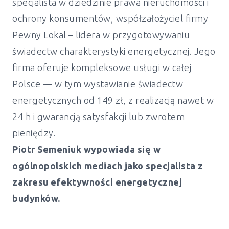
specjalista w dziedzinie prawa nieruchomości i
ochrony konsumentów, współzałożyciel firmy
Pewny Lokal – lidera w przygotowywaniu
świadectw charakterystyki energetycznej. Jego
firma oferuje kompleksowe usługi w całej
Polsce — w tym wystawianie świadectw
energetycznych od 149 zł, z realizacją nawet w
24 h i gwarancją satysfakcji lub zwrotem
pieniędzy.
Piotr Semeniuk wypowiada się w
ogólnopolskich mediach jako specjalista z
zakresu efektywności energetycznej
budynków.
Świadectwo energetyczne mieszkanie i
dom Sulechów - od 149 zł