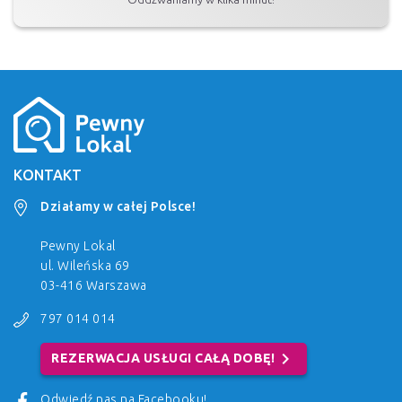
KONTAKT
Działamy w całej Polsce!
Pewny Lokal
ul. Wileńska 69
03-416 Warszawa
797 014 014
chevron_right
REZERWACJA USŁUGI CAŁĄ DOBĘ!
Odwiedź nas na Facebooku!