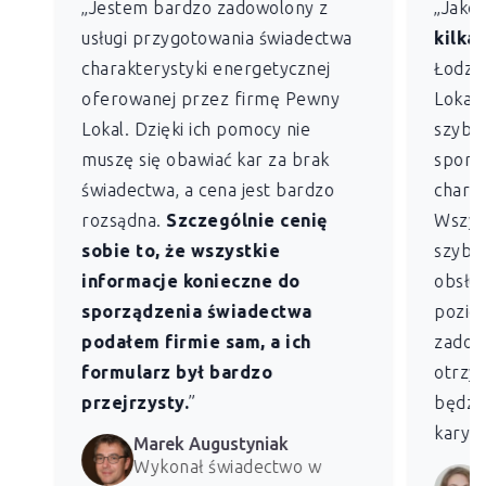
„Jestem bardzo zadowolony z
„Jako
usługi przygotowania świadectwa
kilkan
charakterystyki energetycznej
Łodzi)
oferowanej przez firmę Pewny
Lokal 
Lokal. Dzięki ich pomocy nie
szybko
muszę się obawiać kar za brak
sporz
świadectwa, a cena jest bardzo
charak
rozsądna.
Szczególnie cenię
Wszys
sobie to, że wszystkie
szybk
informacje konieczne do
obsług
sporządzenia świadectwa
pozio
podałem firmie sam, a ich
zadowo
formularz był bardzo
otrzym
przejrzysty.
”
będzie
kary z
Marek Augustyniak
Wykonał świadectwo w