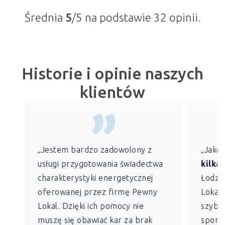
Średnia
5
/5 na podstawie
32
opinii.
Historie i opinie naszych
klientów
„Jestem bardzo zadowolony z
„Jako
usługi przygotowania świadectwa
kilkan
charakterystyki energetycznej
Łodzi)
oferowanej przez firmę Pewny
Lokal 
Lokal. Dzięki ich pomocy nie
szybko
muszę się obawiać kar za brak
sporz