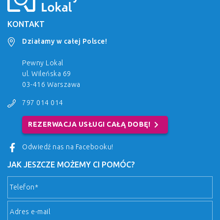
KONTAKT
Działamy w całej Polsce!
Pewny Lokal
ul. Wileńska 69
03-416 Warszawa
797 014 014
chevron_right
REZERWACJA USŁUGI CAŁĄ DOBĘ!
Odwiedź nas na Facebooku!
JAK JESZCZE MOŻEMY CI POMÓC?