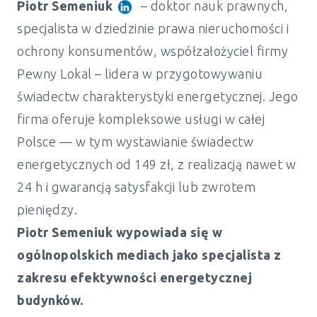
Piotr Semeniuk
– doktor nauk prawnych,
specjalista w dziedzinie prawa nieruchomości i
ochrony konsumentów, współzałożyciel firmy
Pewny Lokal – lidera w przygotowywaniu
świadectw charakterystyki energetycznej. Jego
firma oferuje kompleksowe usługi w całej
Polsce — w tym wystawianie świadectw
energetycznych od 149 zł, z realizacją nawet w
24 h i gwarancją satysfakcji lub zwrotem
pieniędzy.
Piotr Semeniuk wypowiada się w
ogólnopolskich mediach jako specjalista z
zakresu efektywności energetycznej
Świadectwo energetyczne mieszkanie i
budynków.