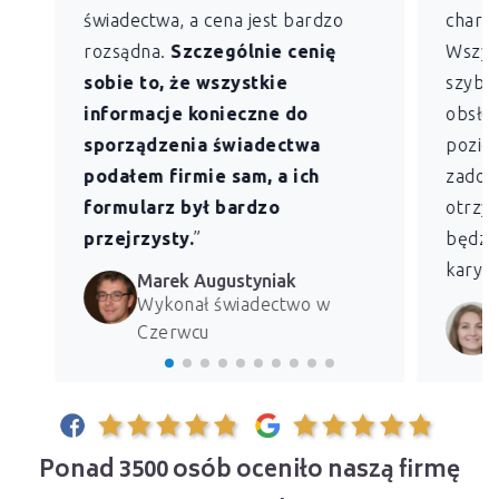
świadectwa, a cena jest bardzo
charak
rozsądna.
Szczególnie cenię
Wszys
sobie to, że wszystkie
szybk
informacje konieczne do
obsług
sporządzenia świadectwa
pozio
podałem firmie sam, a ich
zadowo
formularz był bardzo
otrzym
przejrzysty.
”
będzie
kary z
Marek Augustyniak
Wykonał świadectwo w
Czerwcu
Ponad 3500 osób oceniło naszą firmę