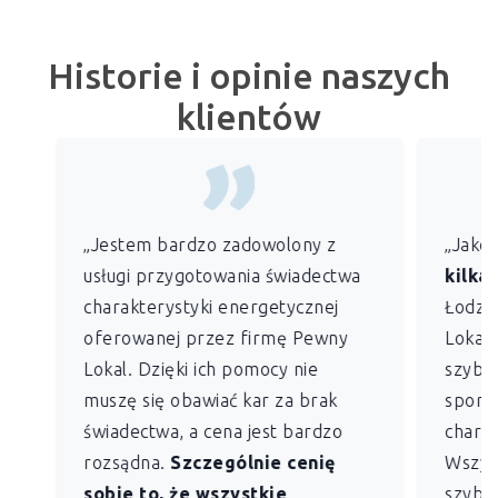
Historie i opinie naszych
klientów
„Jestem bardzo zadowolony z
„Jako
usługi przygotowania świadectwa
kilkan
charakterystyki energetycznej
Łodzi)
oferowanej przez firmę Pewny
Lokal 
Lokal. Dzięki ich pomocy nie
szybko
muszę się obawiać kar za brak
sporz
świadectwa, a cena jest bardzo
charak
rozsądna.
Szczególnie cenię
Wszys
sobie to, że wszystkie
szybk