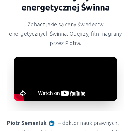
energetycznej Świnna
Zobacz jakie są ceny świadectw
energetycznych Świnna. Obejrzyj film nagrany
przez Piotra.
Piotr Semeniuk
– doktor nauk prawnych,