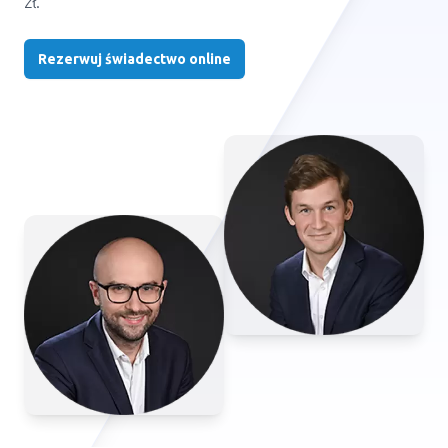
zł.
Rezerwuj świadectwo online