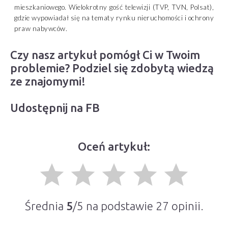
mieszkaniowego. Wielokrotny gość telewizji (TVP, TVN, Polsat),
gdzie wypowiadał się na tematy rynku nieruchomości i ochrony
praw nabywców.
Czy nasz artykuł pomógł Ci w Twoim
problemie? Podziel się zdobytą wiedzą
ze znajomymi!
Udostępnij na FB
Oceń artykuł:
grade
grade
grade
grade
grade
Średnia
5
/5 na podstawie
27
opinii.