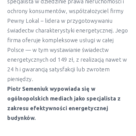
specjalista w dziedzinie prawa nieruchomości i
ochrony konsumentów, współzałożyciel firmy
Pewny Lokal – lidera w przygotowywaniu
świadectw charakterystyki energetycznej. Jego
firma oferuje kompleksowe usługi w całej
Polsce — w tym wystawianie świadectw
energetycznych od 149 zł, z realizacją nawet w
24 h i gwarancją satysfakcji lub zwrotem
pieniędzy.
Piotr Semeniuk wypowiada się w
ogólnopolskich mediach jako specjalista z
zakresu efektywności energetycznej
budynków.
Świadectwo energetyczne mieszkanie i
dom Świnna - od 149 zł