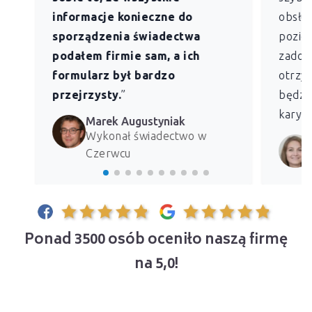
informacje konieczne do
obsług
sporządzenia świadectwa
pozio
podałem firmie sam, a ich
zadowo
formularz był bardzo
otrzym
przejrzysty.
”
będzie
kary z
Marek Augustyniak
Wykonał świadectwo w
Czerwcu
Ponad 3500 osób oceniło naszą firmę
na 5,0!