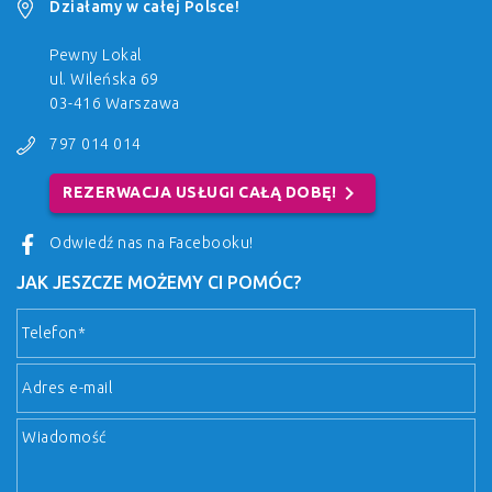
Działamy w całej Polsce!
Pewny Lokal
ul. Wileńska 69
03-416 Warszawa
797 014 014
chevron_right
REZERWACJA USŁUGI CAŁĄ DOBĘ!
Odwiedź nas na Facebooku!
JAK JESZCZE MOŻEMY CI POMÓC?