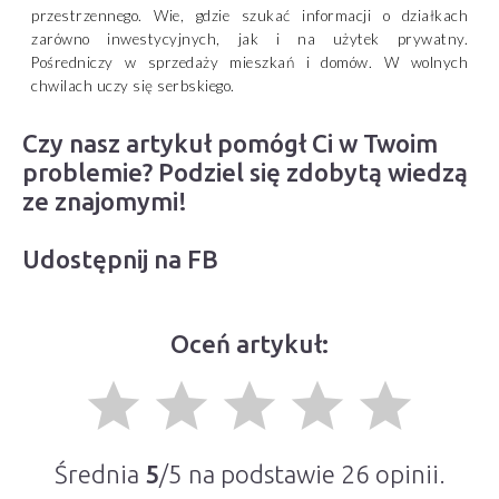
przestrzennego. Wie, gdzie szukać informacji o działkach
zarówno inwestycyjnych, jak i na użytek prywatny.
Pośredniczy w sprzedaży mieszkań i domów. W wolnych
chwilach uczy się serbskiego.
Czy nasz artykuł pomógł Ci w Twoim
problemie? Podziel się zdobytą wiedzą
ze znajomymi!
Udostępnij na FB
Oceń artykuł:
grade
grade
grade
grade
grade
Średnia
5
/5 na podstawie
26
opinii.