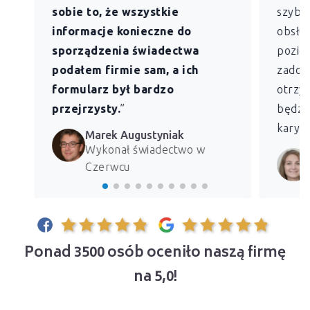
sobie to, że wszystkie
szybk
informacje konieczne do
obsług
sporządzenia świadectwa
pozio
podałem firmie sam, a ich
zadowo
formularz był bardzo
otrzym
przejrzysty.
”
będzie
kary z
Marek Augustyniak
Wykonał świadectwo w
Czerwcu
Ponad 3500 osób oceniło naszą firmę
na 5,0!