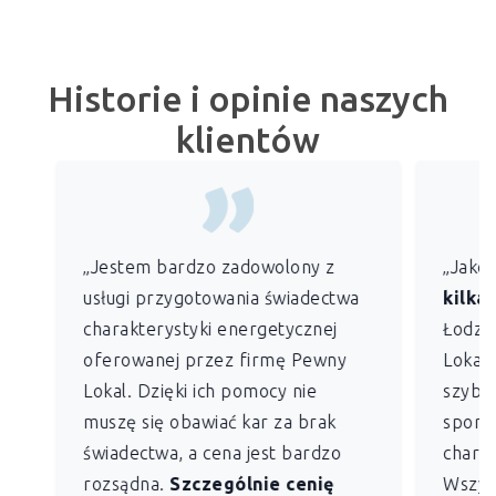
Historie i opinie naszych
klientów
„Jestem bardzo zadowolony z
„Jako
usługi przygotowania świadectwa
kilkan
charakterystyki energetycznej
Łodzi)
oferowanej przez firmę Pewny
Lokal 
Lokal. Dzięki ich pomocy nie
szybko
muszę się obawiać kar za brak
sporz
świadectwa, a cena jest bardzo
charak
rozsądna.
Szczególnie cenię
Wszys