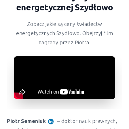
energetycznej Szydłowo
Zobacz jakie są ceny świadectw
energetycznych Szydłowo. Obejrzyj film
nagrany przez Piotra.
Piotr Semeniuk
– doktor nauk prawnych,