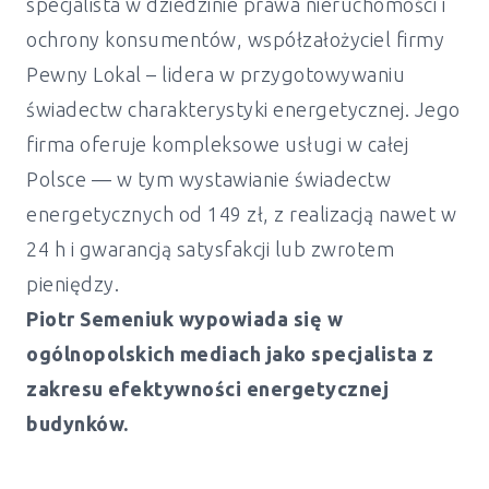
specjalista w dziedzinie prawa nieruchomości i
ochrony konsumentów, współzałożyciel firmy
Pewny Lokal – lidera w przygotowywaniu
świadectw charakterystyki energetycznej. Jego
firma oferuje kompleksowe usługi w całej
Polsce — w tym wystawianie świadectw
energetycznych od 149 zł, z realizacją nawet w
24 h i gwarancją satysfakcji lub zwrotem
pieniędzy.
Piotr Semeniuk wypowiada się w
ogólnopolskich mediach jako specjalista z
zakresu efektywności energetycznej
budynków.
Świadectwo energetyczne mieszkanie i
dom Szydłowo - od 149 zł