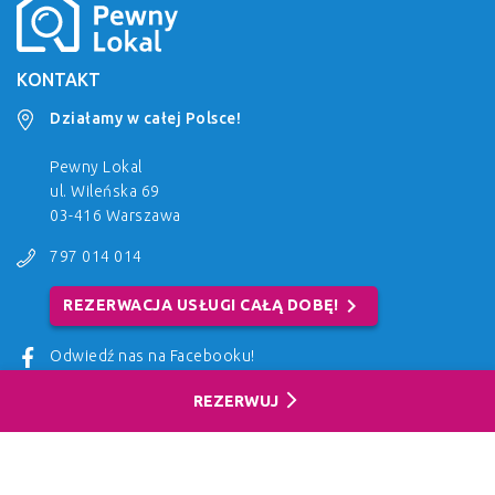
KONTAKT
Działamy w całej Polsce!
Pewny Lokal
ul. Wileńska 69
03-416 Warszawa
797 014 014
chevron_right
REZERWACJA USŁUGI CAŁĄ DOBĘ!
Odwiedź nas na Facebooku!
JAK JESZCZE MOŻEMY CI POMÓC?
arrow_forward_ios
REZERWUJ