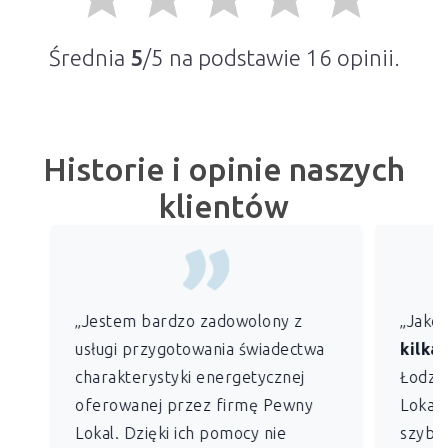
Średnia
5
/5 na podstawie
16
opinii.
Historie i opinie naszych
klientów
„Jestem bardzo zadowolony z
„Jako
usługi przygotowania świadectwa
kilkan
charakterystyki energetycznej
Łodzi)
oferowanej przez firmę Pewny
Lokal 
Lokal. Dzięki ich pomocy nie
szybko