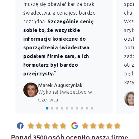
muszę się obawiać kar za brak
sporz
świadectwa, a cena jest bardzo
charak
rozsądna.
Szczególnie cenię
Wszys
sobie to, że wszystkie
szybk
informacje konieczne do
obsług
sporządzenia świadectwa
pozio
podałem firmie sam, a ich
zadowo
formularz był bardzo
otrzym
przejrzysty.
”
będzie
kary z
Marek Augustyniak
Wykonał świadectwo w
Czerwcu
Ponad 3500 osób oceniło naszą firmę