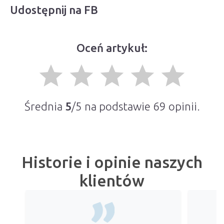
Udostępnij na FB
Oceń artykuł:
grade
grade
grade
grade
grade
Średnia
5
/5 na podstawie
69
opinii.
Historie i opinie naszych
klientów