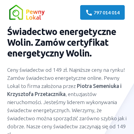
call
797 014 014
Świadectwo energetyczne
Wolin
. Zamów certyfikat
energetyczny
Wolin
.
Ceny świadectw od 149 zł. Najniższe ceny na rynku!
Zamów świadectwo energetyczne online. Pewny
Lokal to firma założona przez
Piotra Semeniuka
i
Krzysztofa Przetacznika
, entuzjastów
nieruchomości. Jesteśmy liderem wykonywania
świadectw energetycznych. Wierzymy, że
świadectwo można sporządzić zarówno szybko jak i
dobrze. Nasze ceny świadectw zaczynają się od 149