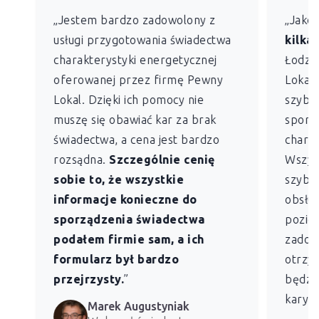
„Jestem bardzo zadowolony z
„Jako
usługi przygotowania świadectwa
kilkan
charakterystyki energetycznej
Łodzi)
oferowanej przez firmę Pewny
Lokal 
Lokal. Dzięki ich pomocy nie
szybko
muszę się obawiać kar za brak
sporz
świadectwa, a cena jest bardzo
charak
rozsądna.
Szczególnie cenię
Wszys
sobie to, że wszystkie
szybk
informacje konieczne do
obsług
sporządzenia świadectwa
pozio
podałem firmie sam, a ich
zadowo
formularz był bardzo
otrzym
przejrzysty.
”
będzie
kary z
Marek Augustyniak