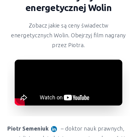
energetycznej
Wolin
Zobacz jakie są ceny świadectw
energetycznych
Wolin
. Obejrzyj film nagrany
przez Piotra.
Piotr Semeniuk
– doktor nauk prawnych,