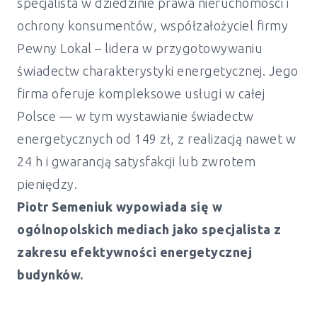
specjalista w dziedzinie prawa nieruchomości i
ochrony konsumentów, współzałożyciel firmy
Pewny Lokal – lidera w przygotowywaniu
świadectw charakterystyki energetycznej. Jego
firma oferuje kompleksowe usługi w całej
Polsce — w tym wystawianie świadectw
energetycznych od 149 zł, z realizacją nawet w
24 h i gwarancją satysfakcji lub zwrotem
pieniędzy.
Piotr Semeniuk wypowiada się w
ogólnopolskich mediach jako specjalista z
zakresu efektywności energetycznej
budynków.
Świadectwo energetyczne mieszkanie i
dom Wolin - od 149 zł