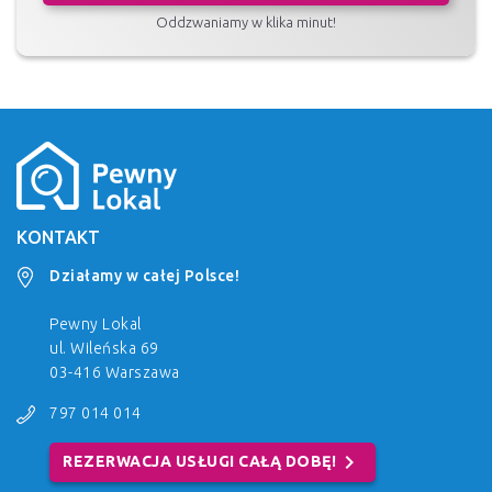
Oddzwaniamy w klika minut!
KONTAKT
Działamy w całej Polsce!
Pewny Lokal
ul. Wileńska 69
03-416 Warszawa
797 014 014
chevron_right
REZERWACJA USŁUGI CAŁĄ DOBĘ!