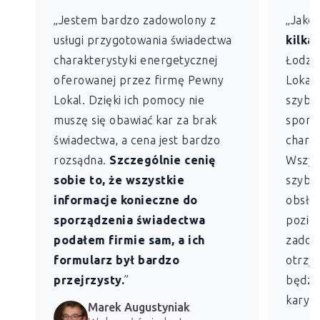
„Jestem bardzo zadowolony z
„Jako
usługi przygotowania świadectwa
kilkan
charakterystyki energetycznej
Łodzi)
oferowanej przez firmę Pewny
Lokal 
Lokal. Dzięki ich pomocy nie
szybko
muszę się obawiać kar za brak
sporz
świadectwa, a cena jest bardzo
charak
rozsądna.
Szczególnie cenię
Wszys
sobie to, że wszystkie
szybk
informacje konieczne do
obsług
sporządzenia świadectwa
pozio
podałem firmie sam, a ich
zadowo
formularz był bardzo
otrzym
przejrzysty.
”
będzie
kary z
Marek Augustyniak