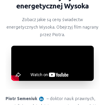
energetycznej
Wysoka
Zobacz jakie są ceny świadectw
energetycznych
Wysoka
. Obejrzyj film nagrany
przez Piotra.
Piotr Semeniuk
– doktor nauk prawnych,