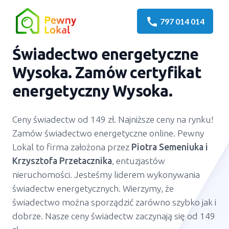
call
797 014 014
Świadectwo energetyczne
Wysoka
. Zamów certyfikat
energetyczny
Wysoka
.
Ceny świadectw od 149 zł. Najniższe ceny na rynku!
Zamów świadectwo energetyczne online. Pewny
Lokal to firma założona przez
Piotra Semeniuka
i
Krzysztofa Przetacznika
, entuzjastów
nieruchomości. Jesteśmy liderem wykonywania
świadectw energetycznych. Wierzymy, że
świadectwo można sporządzić zarówno szybko jak i
dobrze. Nasze ceny świadectw zaczynają się od 149