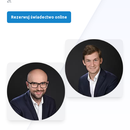
zł.
Rezerwuj świadectwo online