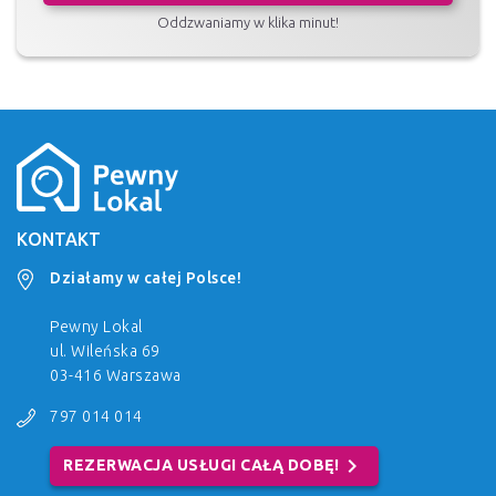
Oddzwaniamy w klika minut!
KONTAKT
Działamy w całej Polsce!
Pewny Lokal
ul. Wileńska 69
03-416 Warszawa
797 014 014
chevron_right
REZERWACJA USŁUGI CAŁĄ DOBĘ!