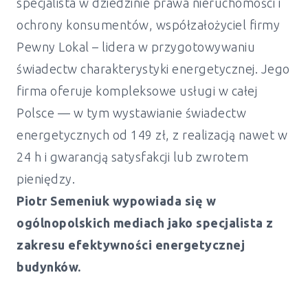
specjalista w dziedzinie prawa nieruchomości i
ochrony konsumentów, współzałożyciel firmy
Pewny Lokal – lidera w przygotowywaniu
świadectw charakterystyki energetycznej. Jego
firma oferuje kompleksowe usługi w całej
Polsce — w tym wystawianie świadectw
energetycznych od 149 zł, z realizacją nawet w
24 h i gwarancją satysfakcji lub zwrotem
pieniędzy.
Piotr Semeniuk wypowiada się w
ogólnopolskich mediach jako specjalista z
zakresu efektywności energetycznej
budynków.
Świadectwo energetyczne mieszkanie i
dom Wysoka - od 149 zł