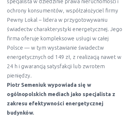
specjalista w dziedzinie prawa nieruchomości i
ochrony konsumentów, współzałożyciel firmy
Pewny Lokal – lidera w przygotowywaniu
świadectw charakterystyki energetycznej. Jego
firma oferuje kompleksowe usługi w całej
Polsce — w tym wystawianie świadectw
energetycznych od 149 zł, z realizacją nawet w
24 h i gwarancją satysfakcji lub zwrotem
pieniędzy.
Piotr Semeniuk wypowiada się w
ogólnopolskich mediach jako specjalista z
zakresu efektywności energetycznej
budynków.
Świadectwo energetyczne mieszkanie i
dom Żukowice - od 149 zł