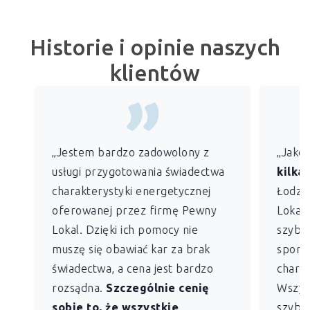
Historie i opinie naszych
klientów
„Jestem bardzo zadowolony z
„Jako
usługi przygotowania świadectwa
kilkan
charakterystyki energetycznej
Łodzi)
oferowanej przez firmę Pewny
Lokal 
Lokal. Dzięki ich pomocy nie
szybko
muszę się obawiać kar za brak
sporz
świadectwa, a cena jest bardzo
charak
rozsądna.
Szczególnie cenię
Wszys
sobie to, że wszystkie
szybk