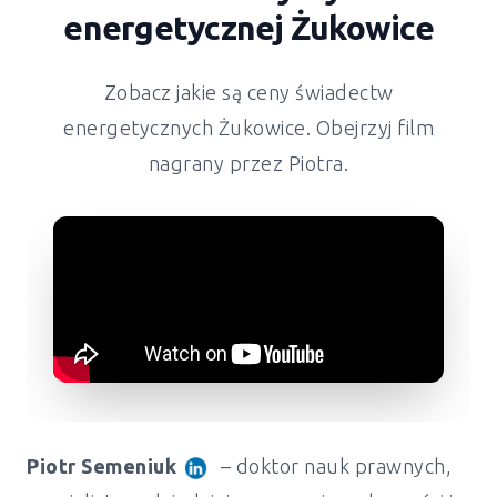
energetycznej Żukowice
Zobacz jakie są ceny świadectw
energetycznych Żukowice. Obejrzyj film
nagrany przez Piotra.
Piotr Semeniuk
– doktor nauk prawnych,