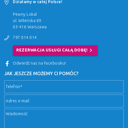
Działamy w całej Polsce!
Pewny Lokal
ul. Wileńska 69
03-416 Warszawa
797 014 014
chevron_right
REZERWACJA USŁUGI CAŁĄ DOBĘ!
Odwiedź nas na Facebooku!
JAK JESZCZE MOŻEMY CI POMÓC?