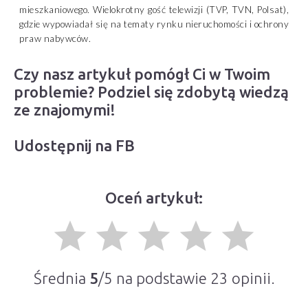
mieszkaniowego. Wielokrotny gość telewizji (TVP, TVN, Polsat),
gdzie wypowiadał się na tematy rynku nieruchomości i ochrony
praw nabywców.
Czy nasz artykuł pomógł Ci w Twoim
problemie? Podziel się zdobytą wiedzą
ze znajomymi!
Udostępnij na FB
Oceń artykuł:
grade
grade
grade
grade
grade
Średnia
5
/5 na podstawie
23
opinii.