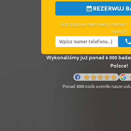
calendar_month
REZERWUJ B
lub zostaw nam swój numer i
minut!
cal
Wykonaliśmy już ponad 6 000 bada
Polsce!
Ponad 3000 osób oceniło nasze usłu