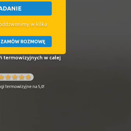
ADANIE
 oddzwonimy w kilka
l
ZAMÓW ROZMOWĘ
ń termowizyjnych w całej
gi termowizyjne na 5,0!