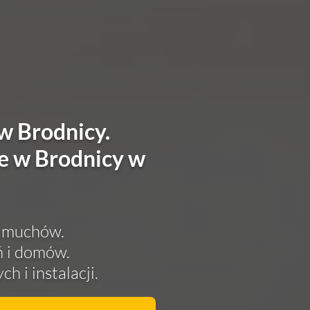
w Brodnicy.
e w Brodnicy w
edmuchów.
ń i domów.
h i instalacji.