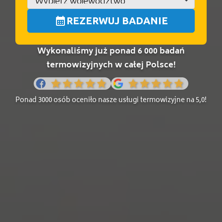
calendar_month
REZERWUJ BADANIE
Wykonaliśmy już ponad 6 000 badań
termowizyjnych w całej Polsce!
Ponad 3000 osób oceniło nasze usługi termowizyjne na 5,0!