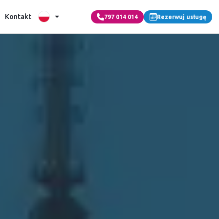
Kontakt
797 014 014
Rezerwuj usługę