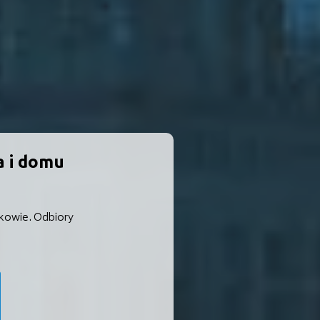
a i domu
zkowie. Odbiory