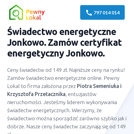
call
797 014 014
Świadectwo energetyczne
Jonkowo
. Zamów certyfikat
energetyczny
Jonkowo
.
Ceny świadectw od 149 zł. Najniższe ceny na rynku!
Zamów świadectwo energetyczne online. Pewny
Lokal to firma założona przez
Piotra Semeniuka
i
Krzysztofa Przetacznika
, entuzjastów
nieruchomości. Jesteśmy liderem wykonywania
świadectw energetycznych. Wierzymy, że
świadectwo można sporządzić zarówno szybko jak i
dobrze. Nasze ceny świadectw zaczynają się od 149