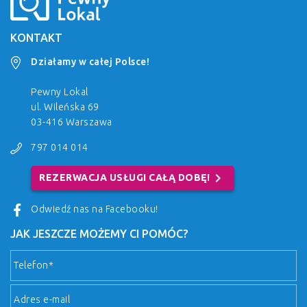
KONTAKT
Działamy w całej Polsce!
Pewny Lokal
ul. Wileńska 69
03-416 Warszawa
797 014 014
chevron_right
REZERWACJA USŁUGI CAŁĄ DOBĘ!
Odwiedź nas na Facebooku!
JAK JESZCZE MOŻEMY CI POMÓC?