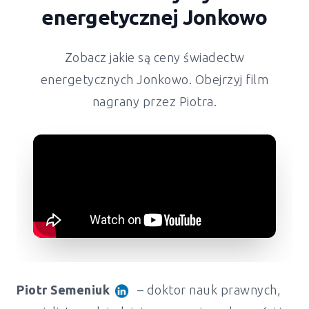
energetycznej
Jonkowo
Zobacz jakie są ceny świadectw
energetycznych
Jonkowo
. Obejrzyj film
nagrany przez Piotra.
Piotr Semeniuk
– doktor nauk prawnych,