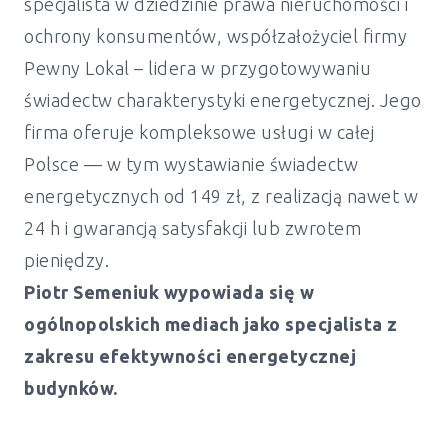
specjalista w dziedzinie prawa nieruchomości i
ochrony konsumentów, współzałożyciel firmy
Pewny Lokal – lidera w przygotowywaniu
świadectw charakterystyki energetycznej. Jego
firma oferuje kompleksowe usługi w całej
Polsce — w tym wystawianie świadectw
energetycznych od 149 zł, z realizacją nawet w
24 h i gwarancją satysfakcji lub zwrotem
pieniędzy.
Piotr Semeniuk wypowiada się w
ogólnopolskich mediach jako specjalista z
zakresu efektywności energetycznej
budynków.
Świadectwo energetyczne mieszkanie i
dom Jonkowo - od 149 zł