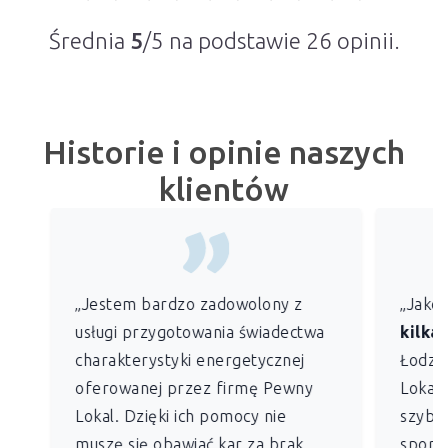
Średnia
5
/5 na podstawie
26
opinii.
Historie i opinie naszych
klientów
„Jestem bardzo zadowolony z
„Jako
usługi przygotowania świadectwa
kilkan
charakterystyki energetycznej
Łodzi)
oferowanej przez firmę Pewny
Lokal 
Lokal. Dzięki ich pomocy nie
szybko
muszę się obawiać kar za brak
sporz