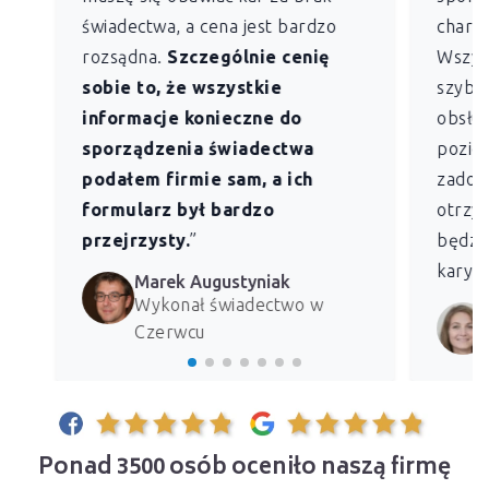
świadectwa, a cena jest bardzo
charak
rozsądna.
Szczególnie cenię
Wszys
sobie to, że wszystkie
szybk
informacje konieczne do
obsług
sporządzenia świadectwa
pozio
podałem firmie sam, a ich
zadowo
formularz był bardzo
otrzym
przejrzysty.
”
będzie
kary z
Marek Augustyniak
Wykonał świadectwo w
Czerwcu
Ponad 3500 osób oceniło naszą firmę