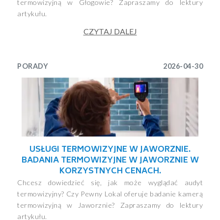
termowizyjną w Głogowie? Zapraszamy do lektury
artykułu.
CZYTAJ DALEJ
PORADY
2026-04-30
USŁUGI TERMOWIZYJNE W JAWORZNIE.
BADANIA TERMOWIZYJNE W JAWORZNIE W
KORZYSTNYCH CENACH.
Chcesz dowiedzieć się, jak może wyglądać audyt
termowizyjny? Czy Pewny Lokal oferuje badanie kamerą
termowizyjną w Jaworznie? Zapraszamy do lektury
artykułu.