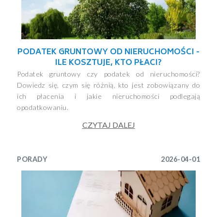
PODATEK GRUNTOWY OD NIERUCHOMOŚCI -
ILE KOSZTUJE, KTO PŁACI?
Podatek gruntowy czy podatek od nieruchomości?
Dowiedz się, czym się różnią, kto jest zobowiązany do
ich płacenia i jakie nieruchomości podlegają
opodatkowaniu.
CZYTAJ DALEJ
PORADY
2026-04-01