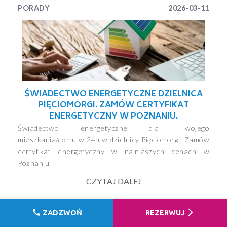
PORADY
2026-03-11
ŚWIADECTWO ENERGETYCZNE DZIELNICA
PIĘCIOMORGI. ZAMÓW CERTYFIKAT
ENERGETYCZNY W POZNANIU.
Świadectwo energetyczne dla Twojego
mieszkania/domu w 24h w dzielnicy Pięciomorgi. Zamów
certyfikat energetyczny w najniższych cenach w
Poznaniu.
CZYTAJ DALEJ
call
arrow_forward_ios
ZADZWOŃ
REZERWUJ
PORADY
2026-03-10