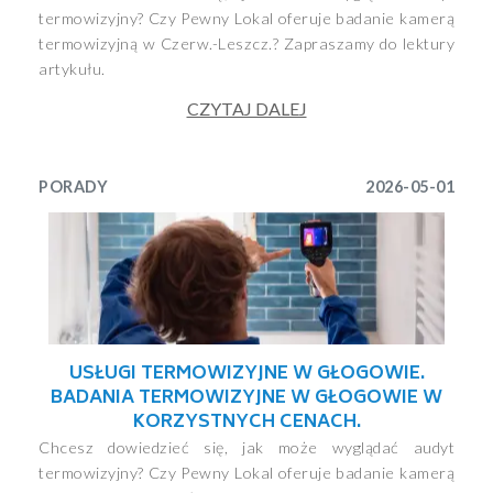
termowizyjny? Czy Pewny Lokal oferuje badanie kamerą
termowizyjną w Czerw.-Leszcz.? Zapraszamy do lektury
artykułu.
CZYTAJ DALEJ
PORADY
2026-05-01
USŁUGI TERMOWIZYJNE W GŁOGOWIE.
BADANIA TERMOWIZYJNE W GŁOGOWIE W
KORZYSTNYCH CENACH.
Chcesz dowiedzieć się, jak może wyglądać audyt
termowizyjny? Czy Pewny Lokal oferuje badanie kamerą