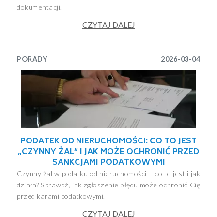
dokumentacji.
CZYTAJ DALEJ
PORADY
2026-03-04
PODATEK OD NIERUCHOMOŚCI: CO TO JEST
„CZYNNY ŻAL” I JAK MOŻE OCHRONIĆ PRZED
SANKCJAMI PODATKOWYMI
Czynny żal w podatku od nieruchomości – co to jest i jak
działa? Sprawdź, jak zgłoszenie błędu może ochronić Cię
przed karami podatkowymi.
CZYTAJ DALEJ