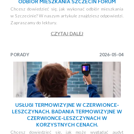
ODBIÓR MIESZKANIA SZCZECIN FORUM
Chcesz dowiedzieć się, jak wykonać odbiór mieszkania
w Szczecinie? W naszym artykule znajdziesz odpowiedzi.
Zapraszamy do lektury.
CZYTAJ DALEJ
PORADY
2026-05-04
USŁUGI TERMOWIZYJNE W CZERWIONCE-
LESZCZYNACH. BADANIA TERMOWIZYJNE W
CZERWIONCE-LESZCZYNACH W
KORZYSTNYCH CENACH.
Chcesz dowiedzieć się, jak może wyglądać audyt