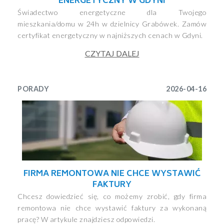
ENERGETYCZNY W GDYNI
Świadectwo energetyczne dla Twojego
mieszkania/domu w 24h w dzielnicy Grabówek. Zamów
certyfikat energetyczny w najniższych cenach w Gdyni.
CZYTAJ DALEJ
PORADY
2026-04-16
FIRMA REMONTOWA NIE CHCE WYSTAWIĆ
FAKTURY
Chcesz dowiedzieć się, co możemy zrobić, gdy firma
remontowa nie chce wystawić faktury za wykonaną
pracę? W artykule znajdziesz odpowiedzi.