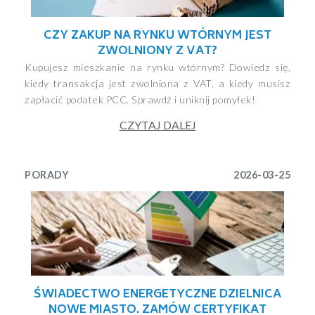
CZY ZAKUP NA RYNKU WTÓRNYM JEST
ZWOLNIONY Z VAT?
Kupujesz mieszkanie na rynku wtórnym? Dowiedz się,
kiedy transakcja jest zwolniona z VAT, a kiedy musisz
zapłacić podatek PCC. Sprawdź i uniknij pomyłek!
CZYTAJ DALEJ
PORADY
2026-03-25
ŚWIADECTWO ENERGETYCZNE DZIELNICA
NOWE MIASTO. ZAMÓW CERTYFIKAT