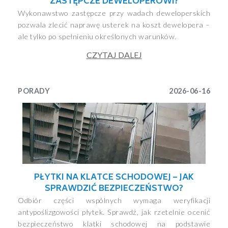
ZASTĘPCZE DEWELOPEROWI?
Wykonawstwo zastępcze przy wadach deweloperskich
pozwala zlecić naprawę usterek na koszt dewelopera –
ale tylko po spełnieniu określonych warunków.
CZYTAJ DALEJ
PORADY
2026-06-16
PŁYTKI NA KLATCE SCHODOWEJ – JAK
SPRAWDZIĆ BEZPIECZEŃSTWO?
Odbiór części wspólnych wymaga weryfikacji
antypoślizgowości płytek. Sprawdź, jak rzetelnie ocenić
bezpieczeństwo klatki schodowej na podstawie