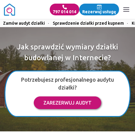
797 014 014
Rezerwuj usługę
Zamów audyt działki
·
Sprawdzenie działki przed kupnem
·
K
Jak sprawdzić wymiary działki
budowlanej w Internecie?
Potrzebujesz profesjonalnego audytu
działki?
ZAREZERWUJ AUDYT