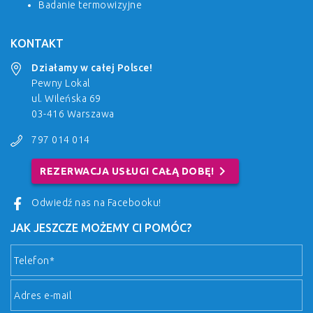
Badanie termowizyjne
KONTAKT
Działamy w całej Polsce!
Pewny Lokal
ul. Wileńska 69
03-416 Warszawa
797 014 014
chevron_right
REZERWACJA USŁUGI CAŁĄ DOBĘ!
Odwiedź nas na Facebooku!
JAK JESZCZE MOŻEMY CI POMÓC?