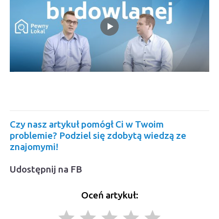
Czy nasz artykuł pomógł Ci w Twoim
problemie? Podziel się zdobytą wiedzą ze
znajomymi!
Udostępnij na FB
Oceń artykuł:
grade
grade
grade
grade
grade